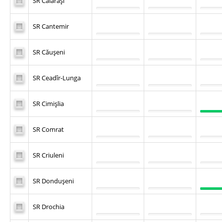
SR Călăraşi
SR Cantemir
SR Căuşeni
SR Ceadîr-Lunga
SR Cimişlia
SR Comrat
SR Criuleni
SR Donduşeni
SR Drochia