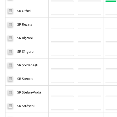
SR Orhei
SR Rezina
SR Rîşcani
SR Sîngerei
SR Şoldăneşti
SR Soroca
SR Ştefan-Vodă
SR Străşeni