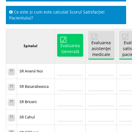
Ce este și cum este calculat Scorul Satisfacției
Spitale.MD
Pacientului?
Centrul PAS
Evaluarea
Eva
Evaluarea
Spitalul
Școala E-Sănătate
asistenţei
satis
Generală
medicale
paci
SanoTeca
SR Anenii Noi
SR Basarabeasca
SR Briceni
SR Cahul