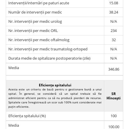
Intervenții/internări pe paturi acute
15.08
Număr de intervenții per medic
38.24
Nr. intervenții per medic urolog
N/A
Nr. intervenții per medic ORL
234
Nr. intervenții per medic oftalmolog
32
Nr. intervenții per medic traumatolog-ortoped
N/A
Durata medie de spitalizare postoperatorie (zile)
N/A
Media
346.86
Eficiența spitalului
Acesta este un criteriu de bază pentru o gestionare bună a unui
SR
spital. În general, se consideră că un spital trebuie să fie
Hînceşti
administrat eficient pentru ca să nu producă pierderi de resurse.
Spitalele care înregistrează un scor sub 100% sunt considerate mai
puțin eficiente.
Eficiența spitalului (%)
100
Media
100.00