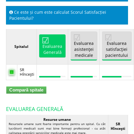
Ce este și cum este calculat Scorul Satisfacției
Spitale.MD
Pacientului?
Centrul PAS
Evaluarea
Evaluarea
Evaluarea
Spitalul
Școala E-Sănătate
asistenţei
satisfacţiei
Generală
medicale
pacientului
SanoTeca
SR
Hînceşti
Compară spitale
EVALUAREA GENERALĂ
Resurse umane
SR
Resursele umane sunt foarte importante pentru un spital. Cu cât
Hînceşti
lucrătorii medicali sunt mai bine formați profesional - cu atât
calitatea prestării serviciilor medicale este mai mare.