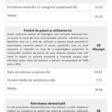
Ponderea medicilor cu categorie superioară (%)
33.33
Media
33.33
Fondul de paturi și utilizarea lui
Acești indicatori permit să înțelegem cum utilizate resursele într-
un spital, în cazul dat cum sunt utilizate paturile - eficient sau nu.
Spitalele care au o rată de utilizare a patului joasă prezintă în
SR
majoritatea cazurilor paturi în exces, spitalizări care nu sunt
Hînceşti
necesare și internări cu scop de a supraveghea pacientul. În
consecință, numărul de paturi de care dispune spitalul este mai
mare în raport cu cererea existentă și conchide asupra unei
eficiențe joase. Rata de utilizare a patului recomandată de OMS
este ≥ 85%.
Rata de utilizare a patului (%)
65.61
Durata medie de spitalizare (zile)
7.72
Media
36.66
Activitatea obstetricală
Cu cât activitatea obstetricală este mai intensă, cu atât spitalul și
SR
medicii vor înregistra un număr mai redus de complicații. Adițional,