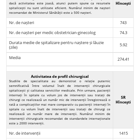
Hînceşti
dacă activitatea este joasă, atunci putem spune ca resursele
spitalicești nu sunt utilizate eficient. Numărul minim de nașteri
recomandat de Ministerul Sănătății este ≥ 500 nașteri.
Nr. de nașteri
743
Nr. de nașteri per medic obstetrician-ginecolog
74.3
Durata medie de spitalizare pentru naștere și lăuzie
5.92
(zile)
Media
274.41
Activitatea de profil chirurgical
Studiile de specialitate au demonstrat o relație puternic
semnificativă între volumul înalt de intervenții chirurgicale
spitalicești și calitatea serviciilor medicale. Prin urmare, pacienții
internați în spitale cu volum jos de intervenții sau tratați de
SR
chirurgi ce realizează un număr mic de intervenții înregistrează o
Hînceşti
rată a complicațiilor mai mare comparativ cu pacienții internați în
spitale cu volum înalt de intervenții sau tratați de chirurgi ce
realizează un număr mare de intervenții. Numărul minim de
intervenții chirurgicale recomandat de standardele internaționale
este ≥ 2000 intervenții.
Nr. de intervenții
1415