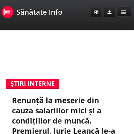
Sănătate Info
Sănătate Info
Sănătate TV
SanoClub
ŞTIRI INTERNE
E-Sănătate Pacienți
Renunță la meserie din
E-Sănătate Medici
cauza salariilor mici și a
E-Sănătate Instituții
condițiilor de muncă.
Premierul, Iurie Leancă le-a
Tuberculoza Info