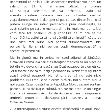
Reamintind că de la 1 iulie, asistentele medicale vor primi un
salariu cu 21 % mai mare, oficialul a promis
că situația acestora se va schimba. „Știu că
această creștere salarială n-o să schimbe esențial
viața dumneavoastră, dar sper că pas cu pas, din an în an o să
putem ajunge, nu într-o perspectivă prea îndelungată, să
aveți salariile pe care le meritați din plin, mult mai bune. Noi
vom face tot posibilul ca și condițiile de muncă să fie
îmbunătățite, astfel ca să nu vă gândiți să emigrați în căutarea
unei vieți mai bune nici pentru dumneavoastră, nici
pentru familie și nici pentru copiii dumneavoastră”, a
accentuat premierul.
Mai în glumă, mai în serios, ministrul adjunct al Sănătății,
Octavian Grama le-a cerut asistenților medicali să nu plece de
tot din Moldova, chiar dacă și-au făcut pașapoarte biometrice.
„Ar fi foarte bine să munciți o perioadă în Occident, v-ați întors
acasă având pașaport biometric, cred că nu este nicio
problemă. Nu trebuie să plecăm nicăieri, noi suntem aici, la
noi acasă. Casa noastră este Republica Moldova, noi suntem
parte a UE ca civilizație, cultură, etc. Ne mai trebuie un singur
lucru – să semnăm Acordul de Asociere, care presupune o
umbrelă protectoare deasupra țării noastre”, a precizat
Octavian Grama.
Ziua Internaţională a Nurselor este sărbătorită din anul 1965.