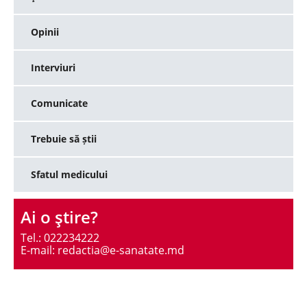
Opinii
Interviuri
Comunicate
Trebuie să știi
Sfatul medicului
Ai o ştire?
Tel.: 022234222
E-mail: redactia@e-sanatate.md