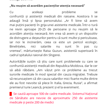
„Nu reușim să acordăm pacienților atenția necesară”
Cu aceleași probleme se
confruntă și asistenții medicali din raioane. Acestora li se
adaugă însă și lipsa personalului. „Ar fi bine să avem
mai puțini pacienți în grija unei asistente medicale. Într-o tură
ne revin aproape 20-25 de persoane și nu reușim să le
acordăm atenția necesară. Am vrea să avem și un dispozitiv
de distrugere a deșeurilor pentru că sunt multe și periculoase,
iar noi le incinerăm, ceea ce este un pericol ecologic.
Bineînțeles, nici salariile nu sunt în pas cu
vremea”, mărturisește Raisa Guzun, asistentă superioară în
cadrul spitalului raional din Sîngerei.
Autoritățile susțin că știu care sunt problemele cu care se
confruntă asistenții medicali din Republica Moldova, dar le cer
să aibă răbdare. „Am văzut prin ce probleme au trecut
surorile medicale în mod special din cauza migrației. Trebuie
să recunoaștem că din cauza salariilor mici foarte multe dintre
ele au fost nevoite să plece în Italia, Grecia, Rusia”, a afirmat
premierul Iurie Leancă, prezent și el la eveniment.
█
Se caută aproape 500 de cadre medicale. Sistemul Național
de Sănătate are nevoie de aproximativ 250 de asistente
medicale și peste 200 de medici