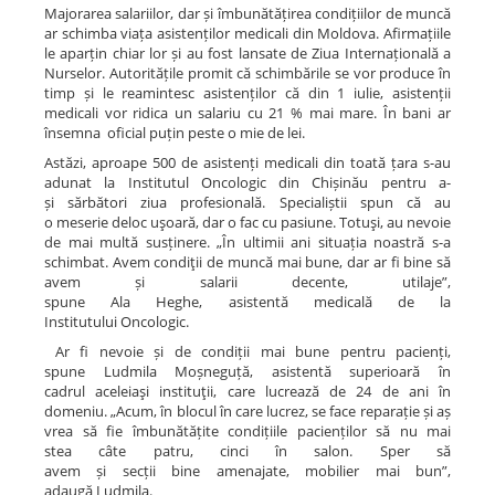
Majorarea salariilor, dar și îmbunătățirea condițiilor de muncă
ar schimba viața asistenților medicali din Moldova. Afirmațiile
le aparțin chiar lor și au fost lansate de Ziua Internațională a
Nurselor. Autoritățile promit că schimbările se vor produce în
timp și le reamintesc asistenților că din 1 iulie, asistenții
medicali vor ridica un salariu cu 21 % mai mare. În bani ar
însemna oficial puțin peste o mie de lei.
Astăzi, aproape 500 de asistenți medicali din toată țara s-au
adunat la Institutul Oncologic din Chișinău pentru a-
și sărbători ziua profesională. Specialiștii spun că au
o meserie deloc uşoară, dar o fac cu pasiune. Totuşi, au nevoie
de mai multă susținere. „În ultimii ani situația noastră s-a
schimbat. Avem condiţii de muncă mai bune, dar ar fi bine să
avem și salarii decente, utilaje”,
spune Ala Heghe, asistentă medicală de la
Institutului Oncologic.
Ar fi nevoie și de condiții mai bune pentru pacienți,
spune Ludmila Moșneguță, asistentă superioară în
cadrul aceleiaşi instituţii, care lucrează de 24 de ani în
domeniu. „Acum, în blocul în care lucrez, se face reparație și aș
vrea să fie îmbunătățite condițiile pacienților să nu mai
stea câte patru, cinci în salon. Sper să
avem și secții bine amenajate, mobilier mai bun”,
adaugă Ludmila.