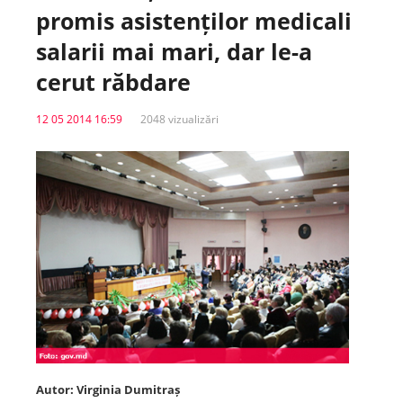
promis asistenților medicali
Spitale.MD
salarii mai mari, dar le-a
cerut răbdare
Centrul PAS
12 05 2014 16:59
2048 vizualizări
Școala E-Sănătate
SanoTeca
Autor: Virginia Dumitraș