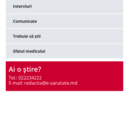
Interviuri
Comunicate
Trebuie să știi
Sfatul medicului
Ai o ştire?
Tel.: 022234222
E-mail: redactia@e-sanatate.md