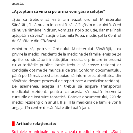
acesta.
„Așteptăm să vină și pe urmă vom găsi o soluție”
„Știu că trebuie să vină, am văzut ordinul Ministerului
Sănătății, însă nu am încercat încă să îi găsim o locuință. Cred
că nu va rămâne în drum, vom găsi noi o soluție, dar mai întâi
așteptăm să vină”, susține Ludmila Popa, medic șef la Centrul
de Sănătate din Căzănești.
Amintim că, potrivit Ordinului Ministerului Sănătății, cu
privire la medicii rezidenți de la medicina de familie, emis pe 24
aprilie, conducătorii instituțiilor medicale primare împreună
cu autoritățile publice locale trebuie să creeze rezidenților
condițiile optime de muncă și de trai. Conform documentului,
până pe 15 mai, aceștia trebuiau să informeze autoritatea din
sănătate despre procesul de repartizare a medicilor rezidenți.
De asemenea, aceștia ar trebui să asigure transportul
medicului rezident, pentru ca acesta să poată frecventa
cursurile de instruire teoretică. Potrivit documentului, 220 de
medici rezidenți din anul I, II și III la medicina de familie vor fi
angajați în centre de sănătate din toată țara.
█
Articole relaționate:
Spitalele municipale nu vor angaja medici rezidenți. „Sunt