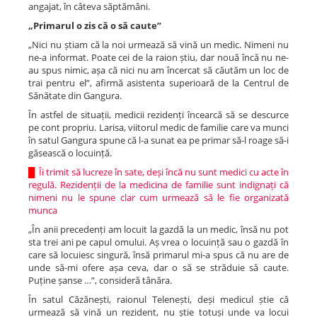
angajat, în câteva săptămâni.
„Primarul o zis că o să caute”
„Nici nu știam că la noi urmează să vină un medic. Nimeni nu
ne-a informat. Poate cei de la raion știu, dar nouă încă nu ne-
au spus nimic, așa că nici nu am încercat să căutăm un loc de
trai pentru el”, afirmă asistenta superioară de la Centrul de
Sănătate din Gangura.
În astfel de situații, medicii rezidenți încearcă să se descurce
pe cont propriu. Larisa, viitorul medic de familie care va munci
în satul Gangura spune că l-a sunat ea pe primar să-l roage să-i
găsească o locuință.
█
Îi trimit să lucreze în sate, deși încă nu sunt medici cu acte în
regulă. Rezidenții de la medicina de familie sunt indignați că
nimeni nu le spune clar cum urmează să le fie organizată
munca
„În anii precedenți am locuit la gazdă la un medic, însă nu pot
sta trei ani pe capul omului. Aș vrea o locuință sau o gazdă în
care să locuiesc singură, însă primarul mi-a spus că nu are de
unde să-mi ofere așa ceva, dar o să se străduie să caute.
Puține șanse …”, consideră tânăra.
În satul Căzănești, raionul Telenești, deși medicul știe că
urmează să vină un rezident, nu știe totuși unde va locui