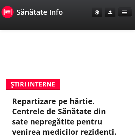
Sănătate Info
Sănătate Info
Sănătate TV
SanoClub
ŞTIRI INTERNE
E-Sănătate Pacienți
Repartizare pe hârtie.
E-Sănătate Medici
Centrele de Sănătate din
E-Sănătate Instituții
sate nepregătite pentru
venirea medicilor rezidenți.
Tuberculoza Info