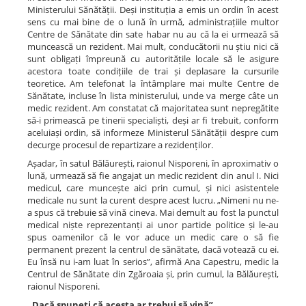
Ministerului Sănătății. Deși instituția a emis un ordin în acest
sens cu mai bine de o lună în urmă, administrațiile multor
Centre de Sănătate din sate habar nu au că la ei urmează să
muncească un rezident. Mai mult, conducătorii nu știu nici că
sunt obligați împreună cu autoritățile locale să le asigure
acestora toate condițiile de trai și deplasare la cursurile
teoretice. Am telefonat la întâmplare mai multe Centre de
Sănătate, incluse în lista ministerului, unde va merge câte un
medic rezident. Am constatat că majoritatea sunt nepregătite
să-i primească pe tinerii specialiști, deși ar fi trebuit, conform
aceluiași ordin, să informeze Ministerul Sănătății despre cum
decurge procesul de repartizare a rezidenților.
Așadar, în satul Bălăurești, raionul Nisporeni, în aproximativ o
lună, urmează să fie angajat un medic rezident din anul I. Nici
medicul, care muncește aici prin cumul, și nici asistentele
medicale nu sunt la curent despre acest lucru. „Nimeni nu ne-
a spus că trebuie să vină cineva. Mai demult au fost la punctul
medical niște reprezentanți ai unor partide politice și le-au
spus oamenilor că le vor aduce un medic care o să fie
permanent prezent la centrul de sănătate, dacă votează cu ei.
Eu însă nu i-am luat în serios”, afirmă Ana Capestru, medic la
Centrul de Sănătate din Zgăroaia și, prin cumul, la Bălăurești,
raionul Nisporeni.
„Dacă spuneți că acesta ar trebui să vină”…