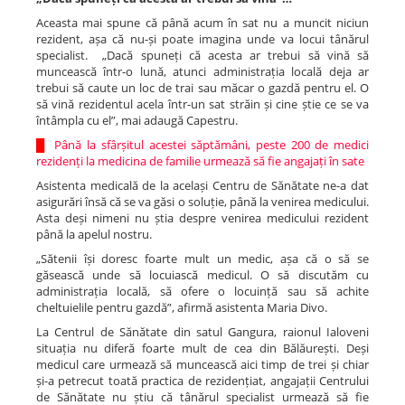
Aceasta mai spune că până acum în sat nu a muncit niciun
rezident, așa că nu-și poate imagina unde va locui tânărul
specialist. „Dacă spuneți că acesta ar trebui să vină să
muncească într-o lună, atunci administrația locală deja ar
trebui să caute un loc de trai sau măcar o gazdă pentru el. O
să vină rezidentul acela într-un sat străin și cine știe ce se va
întâmpla cu el”, mai adaugă Capestru.
█
Până la sfârșitul acestei săptămâni, peste 200 de medici
rezidenți la medicina de familie urmează să fie angajați în sate
Asistenta medicală de la același Centru de Sănătate ne-a dat
asigurări însă că se va găsi o soluție, până la venirea medicului.
Asta deși nimeni nu știa despre venirea medicului rezident
până la apelul nostru.
„Sătenii își doresc foarte mult un medic, așa că o să se
găsească unde să locuiască medicul. O să discutăm cu
administrația locală, să ofere o locuință sau să achite
cheltuielile pentru gazdă”, afirmă asistenta Maria Divo.
La Centrul de Sănătate din satul Gangura, raionul Ialoveni
situația nu diferă foarte mult de cea din Bălăurești. Deși
medicul care urmează să muncească aici timp de trei și chiar
și-a petrecut toată practica de rezidențiat, angajații Centrului
de Sănătate nu știu că tânărul specialist urmează să fie