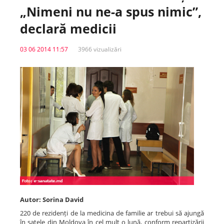
„Nimeni nu ne-a spus nimic”,
Spitale.MD
declară medicii
03 06 2014 11:57
3966 vizualizări
Centrul PAS
Școala E-Sănătate
SanoTeca
Autor: Sorina David
220 de rezidenți de la medicina de familie ar trebui să ajungă
în satele din Moldova în cel mult o lună, conform repartizării