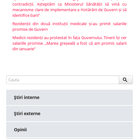
contradicții. Așteptăm ca Ministerul Sănătății să vină cu
mecanisme clare de implementare a Hotărârii de Guvern și să
identifice bani”
Rezidenții din două instituții medicale și-au primit salariile
promise de Guvern
Medicii rezidenți au protestat în fața Guvernului. Tinerii își cer
salariile promise. „Marea greșeală a fost că am promis salarii
din ianuarie”
Ştiri interne
Ştiri externe
Opinii