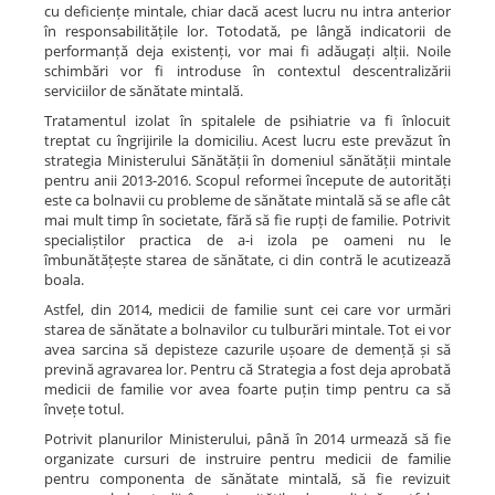
cu deficiențe mintale, chiar dacă acest lucru nu intra anterior
în responsabilitățile lor. Totodată, pe lângă indicatorii de
performanță deja existenți, vor mai fi adăugați alții. Noile
schimbări vor fi introduse în contextul descentralizării
serviciilor de sănătate mintală.
Tratamentul izolat în spitalele de psihiatrie va fi înlocuit
treptat cu îngrijirile la domiciliu. Acest lucru este prevăzut în
strategia Ministerului Sănătății în domeniul sănătății mintale
pentru anii 2013-2016. Scopul reformei începute de autorități
este ca bolnavii cu probleme de sănătate mintală să se afle cât
mai mult timp în societate, fără să fie rupți de familie. Potrivit
specialiștilor practica de a-i izola pe oameni nu le
îmbunătățește starea de sănătate, ci din contră le acutizează
boala.
Astfel, din 2014, medicii de familie sunt cei care vor urmări
starea de sănătate a bolnavilor cu tulburări mintale. Tot ei vor
avea sarcina să depisteze cazurile ușoare de demență și să
prevină agravarea lor. Pentru că Strategia a fost deja aprobată
medicii de familie vor avea foarte puțin timp pentru ca să
învețe totul.
Potrivit planurilor Ministerului, până în 2014 urmează să fie
organizate cursuri de instruire pentru medicii de familie
pentru componenta de sănătate mintală, să fie revizuit