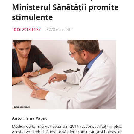
Ministerul Sănătății promite
Spitale.MD
stimulente
10 06 2013 14:37
3278 vizualizări
Centrul PAS
Școala E-Sănătate
SanoTeca
Autor: Irina Papuc
Medicii de familie vor avea din 2014 responsabilități în plus.
Aceștia vor trebui să învețe să ofere consultanță și bolnavilor