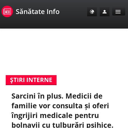
Sănătate Info
Sănătate Info
Sănătate TV
SanoClub
ŞTIRI INTERNE
E-Sănătate Pacienți
Sarcini în plus. Medicii de
E-Sănătate Medici
familie vor consulta și oferi
E-Sănătate Instituții
îngrijiri medicale pentru
bolnavii cu tulburări psihice.
Tuberculoza Info