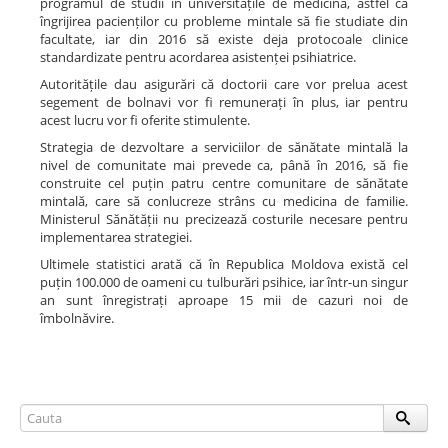
programul de studii în universitățile de medicină, astfel ca
îngrijirea pacienților cu probleme mintale să fie studiate din
facultate, iar din 2016 să existe deja protocoale clinice
standardizate pentru acordarea asistenței psihiatrice.
Autoritățile dau asigurări că doctorii care vor prelua acest
segement de bolnavi vor fi remunerați în plus, iar pentru
acest lucru vor fi oferite stimulente.
Strategia de dezvoltare a serviciilor de sănătate mintală la
nivel de comunitate mai prevede ca, până în 2016, să fie
construite cel puțin patru centre comunitare de sănătate
mintală, care să conlucreze strâns cu medicina de familie.
Ministerul Sănătății nu precizează costurile necesare pentru
implementarea strategiei.
Ultimele statistici arată că în Republica Moldova există cel
puțin 100.000 de oameni cu tulburări psihice, iar într-un singur
an sunt înregistrați aproape 15 mii de cazuri noi de
îmbolnăvire.