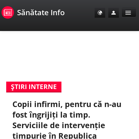
Sănătate Info
Sănătate Info
Sănătate TV
SanoClub
ŞTIRI INTERNE
E-Sănătate Pacienți
Copii infirmi, pentru că n-au
E-Sănătate Medici
fost îngrijiți la timp.
E-Sănătate Instituții
Serviciile de intervenție
timpurie în Republica
Tuberculoza Info