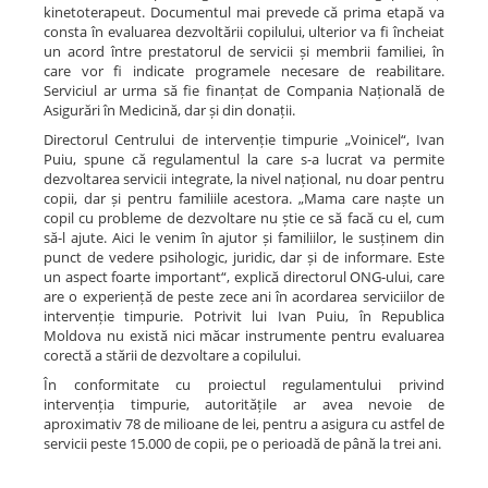
kinetoterapeut. Documentul mai prevede că prima etapă va
consta în evaluarea dezvoltării copilului, ulterior va fi încheiat
un acord între prestatorul de servicii și membrii familiei, în
care vor fi indicate programele necesare de reabilitare.
Serviciul ar urma să fie finanțat de Compania Națională de
Asigurări în Medicină, dar și din donații.
Directorul Centrului de intervenție timpurie „Voinicel“, Ivan
Puiu, spune că regulamentul la care s-a lucrat va permite
dezvoltarea servicii integrate, la nivel național, nu doar pentru
copii, dar și pentru familiile acestora. „Mama care naște un
copil cu probleme de dezvoltare nu știe ce să facă cu el, cum
să-l ajute. Aici le venim în ajutor și familiilor, le susținem din
punct de vedere psihologic, juridic, dar și de informare. Este
un aspect foarte important“, explică directorul ONG-ului, care
are o experiență de peste zece ani în acordarea serviciilor de
intervenție timpurie. Potrivit lui Ivan Puiu, în Republica
Moldova nu există nici măcar instrumente pentru evaluarea
corectă a stării de dezvoltare a copilului.
În conformitate cu proiectul regulamentului privind
intervenția timpurie, autoritățile ar avea nevoie de
aproximativ 78 de milioane de lei, pentru a asigura cu astfel de
servicii peste 15.000 de copii, pe o perioadă de până la trei ani.