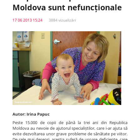
Moldova sunt nefuncționale
Spitale.MD
17 06 2013 15:24
3884 vizualizări
Centrul PAS
Școala E-Sănătate
SanoTeca
Autor: Irina Papuc
Peste 15.000 de copii de până la trei ani din Republica
Moldova au nevoie de ajutorul specialiștilor, care i-ar ajuta să
evite dezvoltarea unor grave probleme de sănătate pe viitor.
De cele mai deseori, aceștia suferă de ușoare deficiențe, care