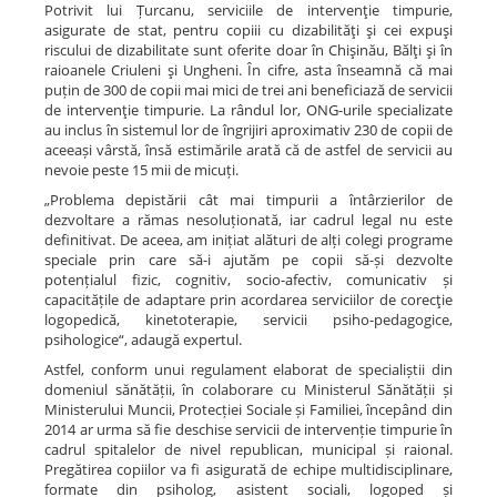
Potrivit lui Țurcanu, serviciile de intervenţie timpurie,
asigurate de stat, pentru copiii cu dizabilităţi şi cei expuşi
riscului de dizabilitate sunt oferite doar în Chişinău, Bălţi şi în
raioanele Criuleni şi Ungheni. În cifre, asta înseamnă că mai
puțin de 300 de copii mai mici de trei ani beneficiază de servicii
de intervenţie timpurie. La rândul lor, ONG-urile specializate
au inclus în sistemul lor de îngrijiri aproximativ 230 de copii de
aceeași vârstă, însă estimările arată că de astfel de servicii au
nevoie peste 15 mii de micuți.
„Problema depistării cât mai timpurii a întârzierilor de
dezvoltare a rămas nesoluționată, iar cadrul legal nu este
definitivat. De aceea, am inițiat alături de alți colegi programe
speciale prin care să-i ajutăm pe copii să-și dezvolte
potențialul fizic, cognitiv, socio-afectiv, comunicativ și
capacitățile de adaptare prin acordarea serviciilor de corecţie
logopedică, kinetoterapie, servicii psiho-pedagogice,
psihologice“, adaugă expertul.
Astfel, conform unui regulament elaborat de specialiștii din
domeniul sănătății, în colaborare cu Ministerul Sănătății și
Ministerului Muncii, Protecției Sociale și Familiei, începând din
2014 ar urma să fie deschise servicii de intervenție timpurie în
cadrul spitalelor de nivel republican, municipal și raional.
Pregătirea copiilor va fi asigurată de echipe multidisciplinare,
formate din psiholog, asistent sociali, logoped și