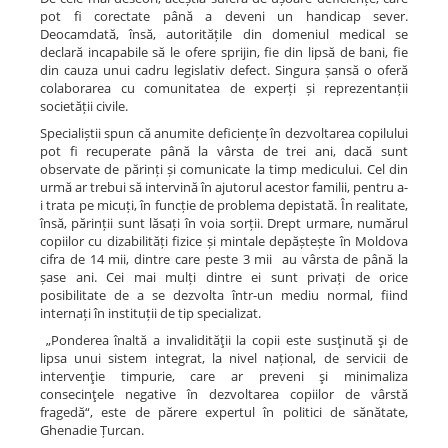
pot fi corectate până a deveni un handicap sever.
Deocamdată, însă, autoritățile din domeniul medical se
declară incapabile să le ofere sprijin, fie din lipsă de bani, fie
din cauza unui cadru legislativ defect. Singura șansă o oferă
colaborarea cu comunitatea de experți și reprezentanții
societății civile.
Specialiștii spun că anumite deficiențe în dezvoltarea copilului
pot fi recuperate până la vârsta de trei ani, dacă sunt
observate de părinți și comunicate la timp medicului. Cel din
urmă ar trebui să intervină în ajutorul acestor familii, pentru a-
i trata pe micuți, în funcție de problema depistată. În realitate,
însă, părinții sunt lăsați în voia sorții. Drept urmare, numărul
copiilor cu dizabilități fizice și mintale depăștește în Moldova
cifra de 14 mii, dintre care peste 3 mii au vârsta de până la
șase ani. Cei mai mulți dintre ei sunt privați de orice
posibilitate de a se dezvolta într-un mediu normal, fiind
internați în instituții de tip specializat.
„Ponderea înaltă a invalidităţii la copii este susţinută şi de
lipsa unui sistem integrat, la nivel național, de servicii de
intervenţie timpurie, care ar preveni şi minimaliza
consecinţele negative în dezvoltarea copiilor de vârstă
fragedă“, este de părere expertul în politici de sănătate,
Ghenadie Țurcan.