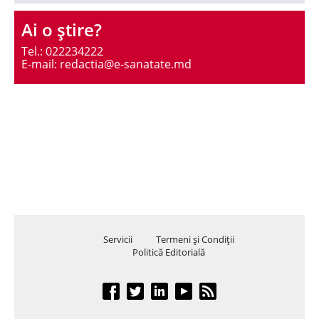
Ai o ştire?
Tel.: 022234222
E-mail: redactia@e-sanatate.md
Servicii
Termeni şi Condiţii
Politică Editorială