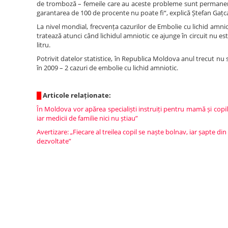
de tromboză – femeile care au aceste probleme sunt permanent
garantarea de 100 de procente nu poate fi“, explică Ștefan Gațc
La nivel mondial, frecvența cazurilor de Embolie cu lichid amniot
tratează atunci când lichidul amniotic ce ajunge în circuit nu 
litru.
Potrivit datelor statistice, în Republica Moldova anul trecut nu s-
în 2009 – 2 cazuri de embolie cu lichid amniotic.
█
Articole relaționate:
În Moldova vor apărea specialiști instruiți pentru mamă și copil
iar medicii de familie nici nu știau”
Avertizare: „Fiecare al treilea copil se naște bolnav, iar șapte d
dezvoltate”