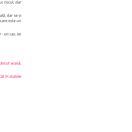
 riscul, dar
lă, dar se și
 care este un
- un caz, iar
născut acasă,
ât în statele