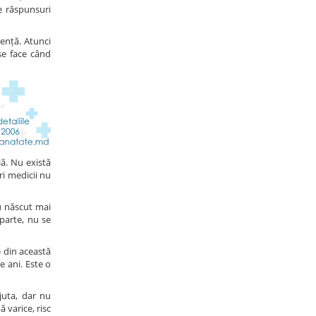
e răspunsuri
gență. Atunci
se face când
lă. Nu există
ri medicii nu
au născut mai
 parte, nu se
e din această
e ani. Este o
ajuta, dar nu
 varice, risc