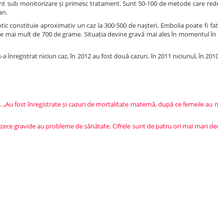
 sub monitorizare și primesc tratament. Sunt 50-100 de metode care reduc
an.
ic constituie aproximativ un caz la 300-500 de nașteri. Embolia poate fi fata
este mai mult de 700 de grame. Situația devine gravă mai ales în momentul în
a înregistrat niciun caz, în 2012 au fost două cazuri, în 2011 niciunul, în 2010 
. „Au fost înregistrate și cazuri de mortalitate maternă, după ce femeile au 
in zece gravide au probleme de sănătate. Cifrele sunt de patru ori mai mari dec