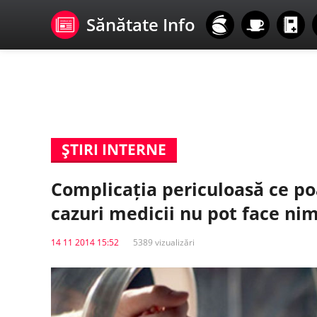
Sănătate Info
ŞTIRI INTERNE
Complicația periculoasă ce poa
cazuri medicii nu pot face nim
14 11 2014 15:52
5389 vizualizări