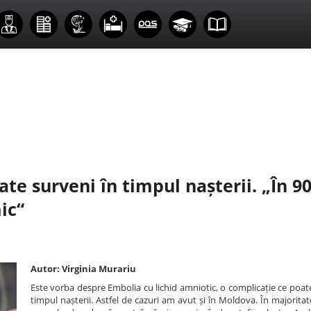
te surveni în timpul nașterii. „În 9
ic“
Autor: Virginia Murariu
Este vorba despre Embolia cu lichid amniotic, o complicație ce poat
timpul nașterii. Astfel de cazuri am avut și în Moldova. În majoritate