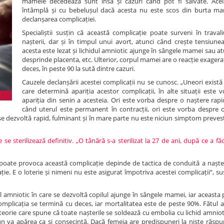
mamele decedează sunt însă și cazuri când pot fi salvate. Acel
întâmplă și cu bebelușul dacă acesta nu este scos din burta m
declanșarea complicației.
Specialiștii susțin că această complicație poate surveni în travali
nașterii, dar și în timpul unui avort, atunci când crește tensiunea
acesta este lezat și lichidul amniotic ajunge în sângele mamei sau a
desprinde placenta, etc. Ulterior, corpul mamei are o reacție exagera
deces, în peste 90 la sută dintre cazuri.
Cauzele declanșării acestei complicații nu se cunosc. „Uneori există 
care determină apariția acestor complicații, în alte situații este 
apariția din senin a acesteia. Ori este vorba despre o naștere rapi
când uterul este permanent în contracții, ori este vorba despre 
se dezvoltă rapid, fulminant și în mare parte nu este niciun simptom preves
 sterilizează definitiv. „O tânără s-a sterilizat la 27 de ani, după ce a făc
 poate provoca această complicație depinde de tactica de conduită a nașter
ție. E o loterie și nimeni nu este asigurat împotriva acestei complicații“, 
ul amniotic în care se dezvoltă copilul ajunge în sângele mamei, iar aceast
complicația se termină cu deces, iar mortalitatea este de peste 90%. Fătul 
teorie care spune că toate nașterile se soldează cu embolia cu lichid amnio
mun va apărea ca și consecință. Dacă femeia are predispuneri la niște răspu