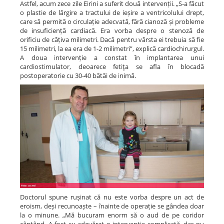
Astfel, acum zece zile Eirini a suferit două intervenții. „S-a făcut
o plastie de lărgire a tractului de ieșire a ventricolului drept,
care să permită o circulație adecvată, fără cianoză și probleme
de insuficiență cardiacă. Era vorba despre o stenoză de
orificiu de câțiva milimetri. Dacă pentru vârsta ei trebuia să fie
15 milimetri, la ea era de 1-2 milimetri”, explică cardiochirurgul.
A doua intervenție a constat în implantarea unui
cardiostimulator, deoarece fetiţa se afla în blocadă
postoperatorie cu 30-40 bătăi de inimă.
Doctorul spune rușinat că nu este vorba despre un act de
eroism, deși recunoaște – înainte de operație se gândea doar
la o minune. „Mă bucuram enorm să o aud de pe coridor