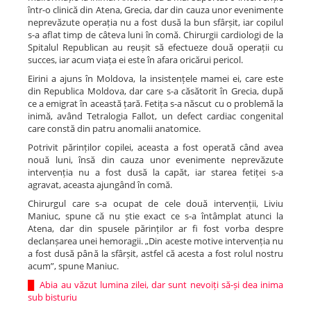
într-o clinică din Atena, Grecia, dar din cauza unor evenimente
neprevăzute operația nu a fost dusă la bun sfârșit, iar copilul
s-a aflat timp de câteva luni în comă. Chirurgii cardiologi de la
Spitalul Republican au reușit să efectueze două operații cu
succes, iar acum viața ei este în afara oricărui pericol.
Eirini a ajuns în Moldova, la insistențele mamei ei, care este
din Republica Moldova, dar care s-a căsătorit în Grecia, după
ce a emigrat în această țară. Fetița s-a născut cu o problemă la
inimă, având Tetralogia Fallot, un defect cardiac congenital
care constă din patru anomalii anatomice.
Potrivit părinților copilei, aceasta a fost operată când avea
nouă luni, însă din cauza unor evenimente neprevăzute
intervenția nu a fost dusă la capăt, iar starea fetiței s-a
agravat, aceasta ajungând în comă.
Chirurgul care s-a ocupat de cele două intervenții, Liviu
Maniuc, spune că nu știe exact ce s-a întâmplat atunci la
Atena, dar din spusele părinților ar fi fost vorba despre
declanșarea unei hemoragii. „Din aceste motive intervenția nu
a fost dusă până la sfârșit, astfel că acesta a fost rolul nostru
acum”, spune Maniuc.
█
Abia au văzut lumina zilei, dar sunt nevoiți să-și dea inima
sub bisturiu