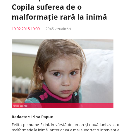
Copila suferea de o
Spitale.MD
malformație rară la inimă
19 02 2015 19:09
2945 vizualizări
Centrul PAS
Școala E-Sănătate
SanoTeca
Redactor: Irina Papuc
Fetița pe nume Eirini, în vârstă de un an și nouă luni avea o
malformație la inimă. Anterior ea a mai suportat o intervenție