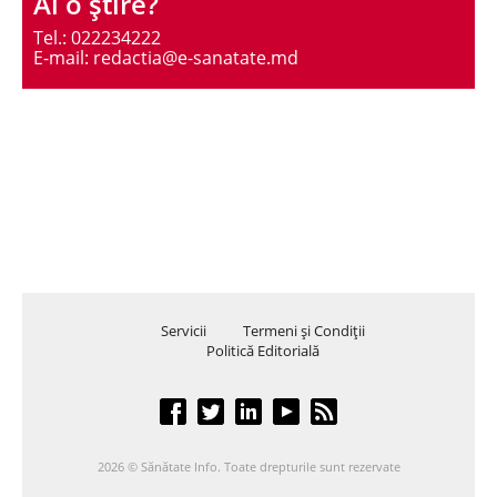
Ai o ştire?
Tel.: 022234222
E-mail: redactia@e-sanatate.md
Servicii
Termeni şi Condiţii
Politică Editorială
2026 © Sănătate Info. Toate drepturile sunt rezervate