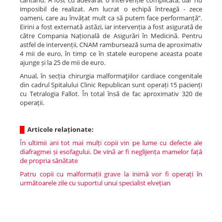
cântând. A fost cu adevărat o intervenție complicată, dar nu
imposibil de realizat. Am lucrat o echipă întreagă - zece
oameni, care au învățat mult ca să putem face performanță”.
Eirini a fost externată astăzi, iar intervenția a fost asigurată de
către Compania Națională de Asigurări în Medicină. Pentru
astfel de intervenții, CNAM rambursează suma de aproximativ
4 mii de euro, în timp ce în statele europene aceasta poate
ajunge și la 25 de mii de euro.
Anual, în secția chirurgia malformaţiilor cardiace congenitale
din cadrul Spitalului Clinic Republican sunt operați 15 pacienți
cu Tetralogia Fallot. În total însă de fac aproximativ 320 de
operații.
█
Articole relaționate:
În ultimii ani tot mai mulți copii vin pe lume cu defecte ale
diafragmei și esofagului. De vină ar fi neglijența mamelor față
de propria sănătate
Patru copii cu malformații grave la inimă vor fi operați în
următoarele zile cu suportul unui specialist elvețian