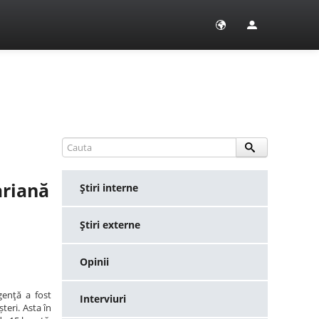
ariană
Ştiri interne
Ştiri externe
Opinii
genţă a fost
Interviuri
teri. Asta în