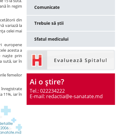
e 15 la sută.
iană în regim
Comunicate
cetătorii din
Trebuie să știi
nă variază la
nţa celei mai
Sfatul medicului
ări europene
tele acesta a
e naşte prin
 sută, iar în
erile femeilor
Ai o ştire?
 înregistrate
Tel.: 022234222
la 11%, iar în
E-mail: redactia@e-sanatate.md