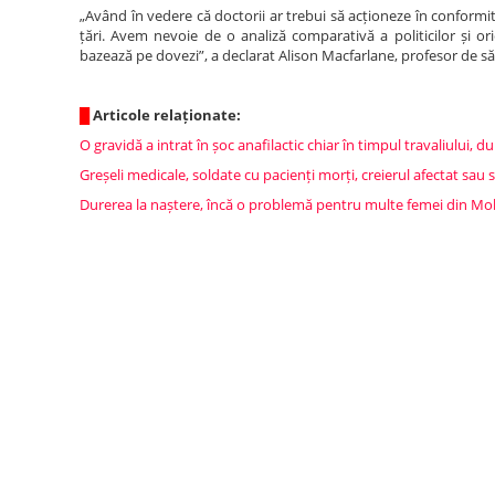
„Având în vedere că doctorii ar trebui să acționeze în conformita
țări. Avem nevoie de o analiză comparativă a politicilor și ori
bazează pe dovezi”, a declarat Alison Macfarlane, profesor de să
█
Articole relaționate:
O gravidă a intrat în șoc anafilactic chiar în timpul travaliului, 
Greșeli medicale, soldate cu pacienți morți, creierul afectat sau 
Durerea la naștere, încă o problemă pentru multe femei din Mo