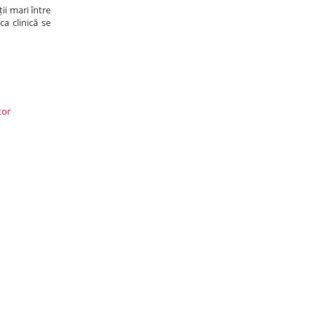
ii mari între
ca clinică se
ctor