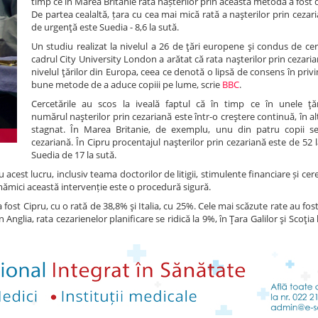
timp ce în Marea Britanie rata nașterilor prin această metodă a fost d
De partea cealaltă, țara cu cea mai mică rată a naşterilor prin cezar
de urgenţă este Suedia - 8,6 la sută.
Un studiu realizat la nivelul a 26 de ţări europene şi condus de cer
cadrul City University London a arătat că rata naşterilor prin cezaria
nivelul ţărilor din Europa, ceea ce denotă o lipsă de consens în privi
bune metode de a aduce copiii pe lume, scrie
BBC
.
Cercetările au scos la iveală faptul că în timp ce în unele ţ
numărul naşterilor prin cezariană este într-o creştere continuă, în al
stagnat. În Marea Britanie, de exemplu, unu din patru copii s
cezariană. În Cipru procentajul naşterilor prin cezariană este de 52 la
Suedia de 17 la sută.
u acest lucru, inclusiv teama doctorilor de litigii, stimulente financiare și cer
 mămici această intervenție este o procedură sigură.
 fost Cipru, cu o rată de 38,8% şi Italia, cu 25%. Cele mai scăzute rate au fost
 Anglia, rata cezarienelor planificare se ridică la 9%, în Ţara Galilor şi Scoţia 