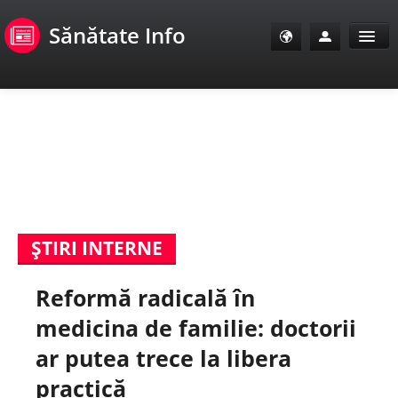
Sănătate Info
Sănătate Info
Sănătate TV
SanoClub
ŞTIRI INTERNE
E-Sănătate Pacienți
Reformă radicală în
E-Sănătate Medici
medicina de familie: doctorii
E-Sănătate Instituții
ar putea trece la libera
practică
Tuberculoza Info