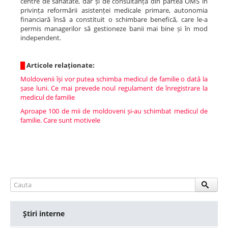
centre de sănătate, dar și de consultanță din partea OMS în
privința reformării asistenței medicale primare, autonomia
financiară însă a constituit o schimbare benefică, care le-a
permis managerilor să gestioneze banii mai bine și în mod
independent.
█
Articole relaționate:
Moldovenii își vor putea schimba medicul de familie o dată la
șase luni. Ce mai prevede noul regulament de înregistrare la
medicul de familie
Aproape 100 de mii de moldoveni și-au schimbat medicul de
familie. Care sunt motivele
Ştiri interne