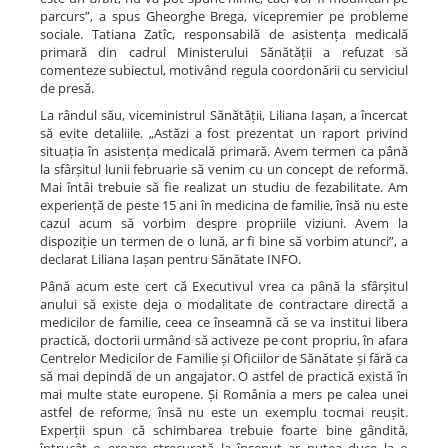
parcurs”, a spus Gheorghe Brega, vicepremier pe probleme
sociale. Tatiana Zatîc, responsabilă de asistența medicală
primară din cadrul Ministerului Sănătății a refuzat să
comenteze subiectul, motivând regula coordonării cu serviciul
de presă.
La rândul său, viceministrul Sănătății, Liliana Iașan, a încercat
să evite detaliile. „Astăzi a fost prezentat un raport privind
situația în asistența medicală primară. Avem termen ca până
la sfârșitul lunii februarie să venim cu un concept de reformă.
Mai întâi trebuie să fie realizat un studiu de fezabilitate. Am
experiență de peste 15 ani în medicina de familie, însă nu este
cazul acum să vorbim despre propriile viziuni. Avem la
dispoziție un termen de o lună, ar fi bine să vorbim atunci”, a
declarat Liliana Iașan pentru Sănătate INFO.
Până acum este cert că Executivul vrea ca până la sfârșitul
anului să existe deja o modalitate de contractare directă a
medicilor de familie, ceea ce înseamnă că se va institui libera
practică, doctorii urmând să activeze pe cont propriu, în afara
Centrelor Medicilor de Familie și Oficiilor de Sănătate și fără ca
să mai depindă de un angajator. O astfel de practică există în
mai multe state europene. Și România a mers pe calea unei
astfel de reforme, însă nu este un exemplu tocmai reușit.
Experții spun că schimbarea trebuie foarte bine gândită,