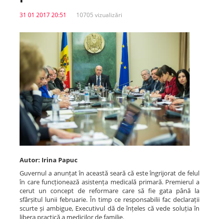
31 01 2017 20:51
10705 vizualizări
Spitale.MD
Centrul PAS
Școala E-Sănătate
SanoTeca
Autor: Irina Papuc
Guvernul a anunțat în această seară că este îngrijorat de felul
în care funcționează asistența medicală primară. Premierul a
cerut un concept de reformare care să fie gata până la
sfârșitul lunii februarie. În timp ce responsabilii fac declarații
scurte și ambigue, Executivul dă de înțeles că vede soluția în
libera practică a medicilor de familie.