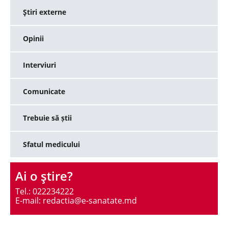
Ştiri externe
Opinii
Interviuri
Comunicate
Trebuie să știi
Sfatul medicului
Ai o ştire?
Tel.: 022234222
E-mail: redactia@e-sanatate.md