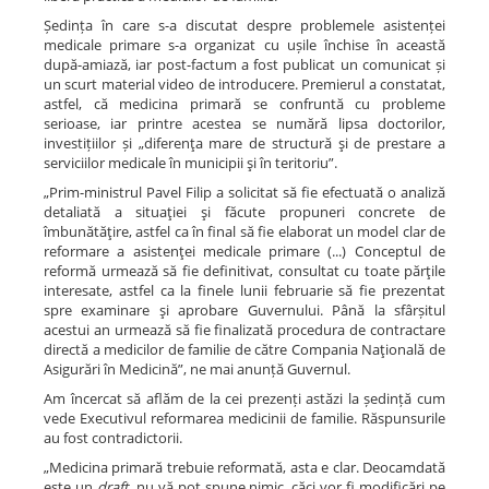
Ședința în care s-a discutat despre problemele asistenței
medicale primare s-a organizat cu ușile închise în această
după-amiază, iar post-factum a fost publicat un comunicat și
un scurt material video de introducere. Premierul a constatat,
astfel, că medicina primară se confruntă cu probleme
serioase, iar printre acestea se numără lipsa doctorilor,
investițiilor și „diferenţa mare de structură şi de prestare a
serviciilor medicale în municipii şi în teritoriu”.
„Prim-ministrul Pavel Filip a solicitat să fie efectuată o analiză
detaliată a situaţiei şi făcute propuneri concrete de
îmbunătăţire, astfel ca în final să fie elaborat un model clar de
reformare a asistenţei medicale primare (...) Conceptul de
reformă urmează să fie definitivat, consultat cu toate părţile
interesate, astfel ca la finele lunii februarie să fie prezentat
spre examinare şi aprobare Guvernului. Până la sfârșitul
acestui an urmează să fie finalizată procedura de contractare
directă a medicilor de familie de către Compania Naţională de
Asigurări în Medicină”, ne mai anunță Guvernul.
Am încercat să aflăm de la cei prezenți astăzi la ședință cum
vede Executivul reformarea medicinii de familie. Răspunsurile
au fost contradictorii.
„Medicina primară trebuie reformată, asta e clar. Deocamdată
este un
draft
, nu vă pot spune nimic, căci vor fi modificări pe