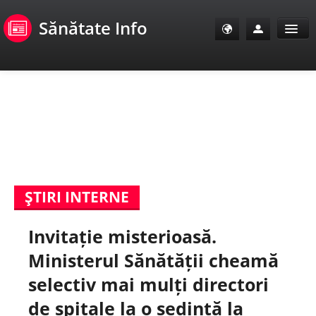
Sănătate Info
Sănătate Info
Sănătate TV
SanoClub
ŞTIRI INTERNE
E-Sănătate Pacienți
Invitație misterioasă.
E-Sănătate Medici
Ministerul Sănătății cheamă
E-Sănătate Instituții
selectiv mai mulți directori
de spitale la o ședință la
Tuberculoza Info