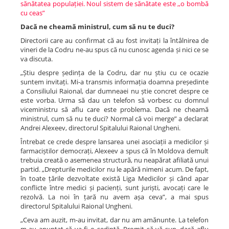
sănătatea populației. Noul sistem de sănătate este ,,o bombă
cu ceas”
Dacă ne cheamă ministrul, cum să nu te duci?
Directorii care au confirmat că au fost invitați la întâlnirea de
vineri de la Codru ne-au spus că nu cunosc agenda și nici ce se
va discuta.
„Știu despre ședința de la Codru, dar nu știu cu ce ocazie
suntem invitați. Mi-a transmis informația doamna președinte
a Consiliului Raional, dar dumneaei nu știe concret despre ce
este vorba. Urma să dau un telefon să vorbesc cu domnul
viceministru să aflu care este problema. Dacă ne cheamă
ministrul, cum să nu te duci? Normal că voi merge” a declarat
Andrei Alexeev, directorul Spitalului Raional Ungheni.
Întrebat ce crede despre lansarea unei asociații a medicilor și
farmaciștilor democrați, Alexeev a spus că în Moldova demult
trebuia creată o asemenea structură, nu neapărat afiliată unui
partid. „Drepturile medicilor nu le apără nimeni acum. De fapt,
în toate țările dezvoltate există Liga Medicilor și când apar
conflicte între medici și pacienți, sunt juriști, avocați care le
rezolvă. La noi în țară nu avem așa ceva”, a mai spus
directorul Spitalului Raional Ungheni.
„Ceva am auzit, m-au invitat, dar nu am amănunte. La telefon