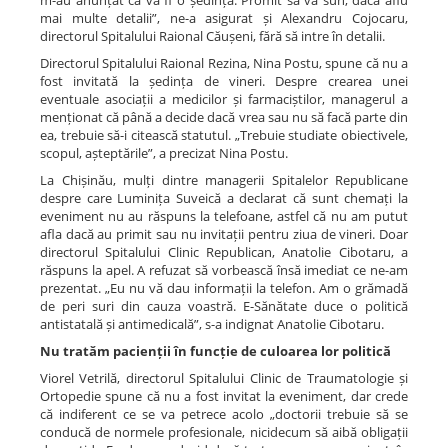
m-au anunțat că va fi o ședință. Promit să vă sun, dacă aflu
mai multe detalii”, ne-a asigurat și Alexandru Cojocaru,
directorul Spitalului Raional Căușeni, fără să intre în detalii.
Directorul Spitalului Raional Rezina, Nina Postu, spune că nu a
fost invitată la ședința de vineri. Despre crearea unei
eventuale asociații a medicilor și farmaciștilor, managerul a
menționat că până a decide dacă vrea sau nu să facă parte din
ea, trebuie să-i citească statutul. „Trebuie studiate obiectivele,
scopul, așteptările”, a precizat Nina Postu.
La Chișinău, mulți dintre managerii Spitalelor Republicane
despre care Luminița Suveică a declarat că sunt chemați la
eveniment nu au răspuns la telefoane, astfel că nu am putut
afla dacă au primit sau nu invitații pentru ziua de vineri. Doar
directorul Spitalului Clinic Republican, Anatolie Cibotaru, a
răspuns la apel. A refuzat să vorbească însă imediat ce ne-am
prezentat. „Eu nu vă dau informații la telefon. Am o grămadă
de peri suri din cauza voastră. E-Sănătate duce o politică
antistatală și antimedicală”, s-a indignat Anatolie Cibotaru.
Nu tratăm pacienții în funcție de culoarea lor politică
Viorel Vetrilă, directorul Spitalului Clinic de Traumatologie și
Ortopedie spune că nu a fost invitat la eveniment, dar crede
că indiferent ce se va petrece acolo „doctorii trebuie să se
conducă de normele profesionale, nicidecum să aibă obligații