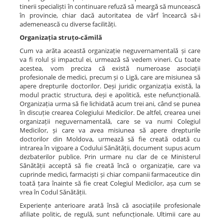
tinerii specialiști în continuare refuză să meargă să muncească
în provincie, chiar dacă autoritatea de vârf încearcă să-i
ademenească cu diverse facilități.
Organizația struțo-cămilă
Cum va arăta această organizație neguvernamentală și care
va fi rolul și impactul ei, urmează să vedem vineri. Cu toate
acestea, vom preciza că există numeroase asociații
profesionale de medici, precum și o Ligă, care are misiunea să
apere drepturile doctorilor. Deși juridic organizația există, la
modul practic structura, deși e apolitică, este nefuncțională.
Organizația urma să fie lichidată acum trei ani, când se punea
în discuție crearea Colegiului Medicilor. De altfel, crearea unei
organizații neguvernamentală, care se va numi Colegiul
Medicilor, și care va avea misiunea să apere drepturile
doctorilor din Moldova, urmează să fie creată odată cu
intrarea în vigoare a Codului Sănătății, document supus acum
dezbaterilor publice. Prin urmare nu clar de ce Ministerul
Sănătății acceptă să fie creată încă o organizație, care va
cuprinde medici, farmaciști și chiar companii farmaceutice din
toată țara înainte să fie creat Colegiul Medicilor, așa cum se
vrea în Codul Sănătății.
Experiențe anterioare arată însă că asociațiile profesionale
afiliate politic, de regulă, sunt nefuncționale. Ultimii care au