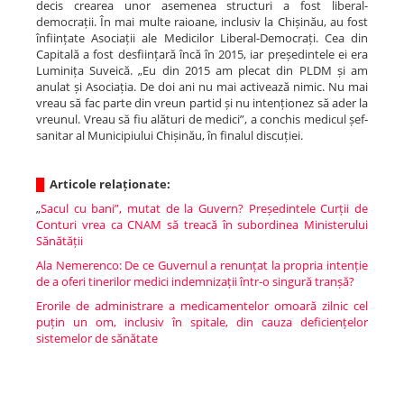
decis crearea unor asemenea structuri a fost liberal-
democrații. În mai multe raioane, inclusiv la Chișinău, au fost
înființate Asociații ale Medicilor Liberal-Democrați. Cea din
Capitală a fost desființară încă în 2015, iar președintele ei era
Luminița Suveică. „Eu din 2015 am plecat din PLDM și am
anulat și Asociația. De doi ani nu mai activează nimic. Nu mai
vreau să fac parte din vreun partid și nu intenționez să ader la
vreunul. Vreau să fiu alături de medici”, a conchis medicul șef-
sanitar al Municipiului Chișinău, în finalul discuției.
█
Articole relaționate:
„
Sacul cu bani”, mutat de la Guvern? Președintele Curții de
Conturi vrea ca CNAM să treacă în subordinea Ministerului
Sănătății
Ala Nemerenco: De ce Guvernul a renunțat la propria intenție
de a oferi tinerilor medici indemnizații într-o singură tranșă?
Erorile de administrare a medicamentelor omoară zilnic cel
puțin un om, inclusiv în spitale, din cauza deficiențelor
sistemelor de sănătate