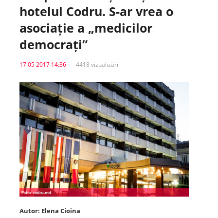
hotelul Codru. S-ar vrea o
Spitale.MD
asociație a „medicilor
democrați”
Centrul PAS
17 05 2017 14:36
4418 vizualizări
Școala E-Sănătate
SanoTeca
Autor: Elena Cioina