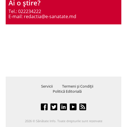
Ai o ştire?
Tel.: 022234222
E-mail: redactia@e-sanatate.md
Servicii
Termeni şi Condiţii
Politică Editorială
2026 © Sănătate Info. Toate drepturile sunt rezervate