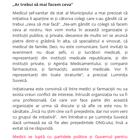
„Ar trebui să mai facem ceva”
Medicul șef-sanitar de stat al Municipiului a mai precizat că
inițiativa îi aparține ei și câtorva colegi care s-au gândit că ar
trebui „ceva să mai facă”. „Ne-am gândit cu colegii să facem
ceva al nostru. Noi vom invita în această organizație și
instituții publice, și private, deoarece de multe ori se aruncă
pietre dintr-o grădină în alta, că specialistul e vinovat, că
medicul de familie. Deci, nu este comunicare. Sunt invitați la
eveniment nu doar șefii, ci și lucrători medicali, și
reprezentanți din instituții medicale republicane, și din
instituții private, și Agenția Medicamentului, și companii
farmaceutice, și farmaciști, asistente medicale. Vor fi
reprezentanți din toate straturile”, a precizat Luminița
Suveică.
Inițiatoarea este convinsă că între medici și farmaciști nu va
exista vreun conflict de interese, întrucât organizația nu va fi
una profesională. Cei care vor face parte din această
organizație ar urma să discute și să afle ce este nou în
sănătate. „Încă nu știm cine va fi președinte, dar noi vom veni
cu grupul de inițiativă”. Am întrebat-o pe Luminița Suveică
dacă urmează ea să fie ales președintele ONG-ului, însă a
evitat să ne răspundă.
Medicii se luptă cu partidele politice și Guvernul pentru