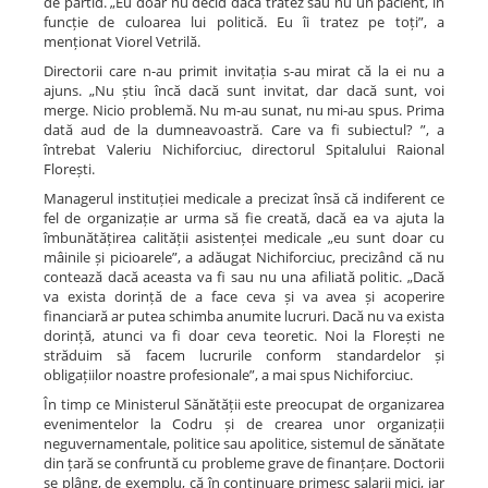
de partid. „Eu doar nu decid dacă tratez sau nu un pacient, în
funcție de culoarea lui politică. Eu îi tratez pe toți”, a
menționat Viorel Vetrilă.
Directorii care n-au primit invitația s-au mirat că la ei nu a
ajuns. „Nu știu încă dacă sunt invitat, dar dacă sunt, voi
merge. Nicio problemă. Nu m-au sunat, nu mi-au spus. Prima
dată aud de la dumneavoastră. Care va fi subiectul? ”, a
întrebat Valeriu Nichiforciuc, directorul Spitalului Raional
Florești.
Managerul instituției medicale a precizat însă că indiferent ce
fel de organizație ar urma să fie creată, dacă ea va ajuta la
îmbunătățirea calității asistenței medicale „eu sunt doar cu
mâinile și picioarele”, a adăugat Nichiforciuc, precizând că nu
contează dacă aceasta va fi sau nu una afiliată politic. „Dacă
va exista dorință de a face ceva și va avea și acoperire
financiară ar putea schimba anumite lucruri. Dacă nu va exista
dorință, atunci va fi doar ceva teoretic. Noi la Florești ne
străduim să facem lucrurile conform standardelor și
obligațiilor noastre profesionale”, a mai spus Nichiforciuc.
În timp ce Ministerul Sănătății este preocupat de organizarea
evenimentelor la Codru și de crearea unor organizații
neguvernamentale, politice sau apolitice, sistemul de sănătate
din țară se confruntă cu probleme grave de finanțare. Doctorii
se plâng, de exemplu, că în continuare primesc salarii mici, iar