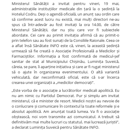
Ministerul Sănătății a invitat pentru vineri, 19 mai,
administrațiile instituțiilor medicale din țară la o ședință la
Hotelul Codru. Deși o agendă oficială, un anunț sau ordin care
să confirme acest lucru nu există, mai mulți directori ne-au
spus că într-adevăr au fost invitați la ora 14.00, de către
Ministerul Sănătății, dar nu știu care vor fi subiectele
abordate. Cei care au primit invitația afirmă că au primit-o
prin telefon sau au fost sunați de la Consiliile Raionale. Ceea ce
a aflat însă Sănătate INFO este că, vineri, la această ședință
urmează să fie creată o Asociație Profesională a Medicilor și
Farmaciștilor. Informația a fost confirmată de medicul-șef
sanitar de stat al Municipiului Chișinău, Luminița Suveică,
căreia, se pare, îi aparține inițiativa și care ar fi rugat ministerul
să o ajute în organizarea evenimentului. O altă variantă
vehiculată, dar neconfirmată oficial, este că s-ar încerca
crearea unei organizații a „medicilor democrați”.
„Este vorba de o asociație a lucrătorilor medicali apolitică. Eu
nu am nimic cu Partidul Democrat. Pur și simplu am invitat
ministerul, că e minister de resort. Medicii noștri au nevoie de
o conlucrare și comunicare în contextul la toate reformele și e
absolut apolitică. Am anunțat toată lumea. Va fi o asociație
obștească, noi vom transmite azi comunicatul. A trebuit să
definitivăm mai multe lucruri cu statutul, mai lucrează juriștii”,
a declarat Luminița Suveică pentru Sănătate INFO.