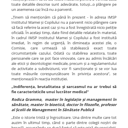
toate detaliile descrise sunt adevărate, totuși...o plângere pe
un asemenea caz încă nu a parvenit.
„Ținem să menționăm că până în prezent - în adresa IMSP
Institutul Mamei și Copilului nu a parvenit nicio plângere care
să facă referire la acest caz și nu a fost înregistrată nicio petiție
oficială. În același timp, date fiind detaliile relatate în material,
în cadrul IMSP Institutul Mamei și Copilului a fost instituită
imediat, în regim de urgență, în dimineața acestei zile, o
Comisie, care urmează să stabilească exact toate
circumstanțele cazului. Odată cu stabilirea acestora, toate
persoanele care se pot face vinovate, care au admis încălcări
ale eticii și deontologiei medicale, precum și a regulamentului
de activitate a subdiviziunii, vor fi sancționate și se vor lua
toate măsurile corespunzătoare în privința acestora”, se
menționează în reacția instituției.
„Indiferența, brutalitatea și sarcasmul nu ar trebui să
fie caracteristicile unui lucrător medical”
Rodica Gramma,
master în legislație și management în
sănătate, master în bioetică, doctor în filozofie, profesor
al Școlii de Management în Sănătate Publică
„Este o istorie tristă și îngrozitoare. Una dintre multe care tot
auzim în ultimul timp, când o parte dintre colegii noștri de
breaslă, ascunzându-se după faptul că este criză de specialiști,