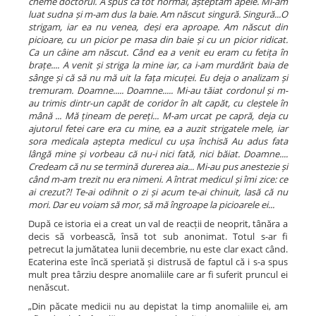
cheme doctorul. A spus că tot normal, așteptăm apele. Mi-am
luat sudna și m-am dus la baie. Am născut singură. Singură...O
strigam, iar ea nu venea, deși era aproape. Am născut din
picioare, cu un picior pe masa din baie și cu un picior ridicat.
Ca un câine am născut. Când ea a venit eu eram cu fetița în
brațe.... A venit și striga la mine iar, ca i-am murdărit baia de
sânge și că să nu mă uit la fața micuței. Eu deja o analizam și
tremuram. Doamne..... Doamne..... Mi-au tăiat cordonul și m-
au trimis dintr-un capăt de coridor în alt capăt, cu cleștele în
mână ... Mă țineam de pereți... M-am urcat pe capră, deja cu
ajutorul fetei care era cu mine, ea a auzit strigatele mele, iar
sora medicala aștepta medicul cu ușa închisă Au adus fata
lângă mine și vorbeau că nu-i nici fată, nici băiat. Doamne....
Credeam că nu se termină durerea aia... Mi-au pus anestezie și
când m-am trezit nu era nimeni. A întrat medicul și îmi zice: ce
ai crezut?! Te-ai odihnit o zi și acum te-ai chinuit, lasă că nu
mori. Dar eu voiam să mor, să mă îngroape la picioarele ei...
După ce istoria ei a creat un val de reacții de neoprit, tânăra a
decis să vorbească, însă tot sub anonimat. Totul s-ar fi
petrecut la jumătatea lunii decembrie, nu este clar exact când.
Ecaterina este încă speriată și distrusă de faptul că i s-a spus
mult prea târziu despre anomaliile care ar fi suferit pruncul ei
nenăscut.
„Din păcate medicii nu au depistat la timp anomaliile ei, am