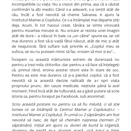
incompatibile cu viața. Nu a crezut din prima, așa că a căutat
confirmări la alți medici. Când s-a adeverit, s-a simțit atât de
rău, încât a fost nevoită să cheme Salvarea. A ajuns la
Institutul Mamei și Copilului. Ce s-a întâmplat mai departe știți
deja. Acum, în tot haosul creat, tânăra se simte vinovată
pentru moartea micuței ei. Nu oricare ar rezista unei imagini
atât de dure – a născut în baie, ca „un câine” spune ea, iar cel
mai dureros a fost să-și vadă fătul născut, atât de mic și atât
de neajutorat, fără suflare sub privirile ei. „Copilul meu se
sufoca, iar eu nu puteam nimic să fac, vroiam să mor și eu”...
Începem cu această mărturisire extrem de dureroasă nu
pentru a trezi mila cititorilor, dar pentru a vă face să înțelegeți
că, primul rând, eroina acestei istorii este în stare de șoc.
Pentru ea este mai dureros că și-a pierdut copilul, că a fost
nevoită să ia această decizie radicală de a-i opri viața
propriului prunc, din cauze medicale, neștiute până la acel
moment. Fiind încă atât de tulburată, ea a găsit putere să scrie
istoria sa, pentru început pe Facebook, sub anonimat:
Scriu această postare nu pentru ca să fiu miluită, ci să știe
lumea ce se întâmplă la Centrul Mamei și Copilului(n.r. –
Institutul Mamei și Copilului). În urmă cu 2 săptămâni am fost
nevoită să nasc, de fapt să chemăm nașterea (termen 21
săptămâni). Inițial am ajuns cu dureri de burtă la Urgență,
doamna de gardă m-a alungat acasă, cică totul e bine.