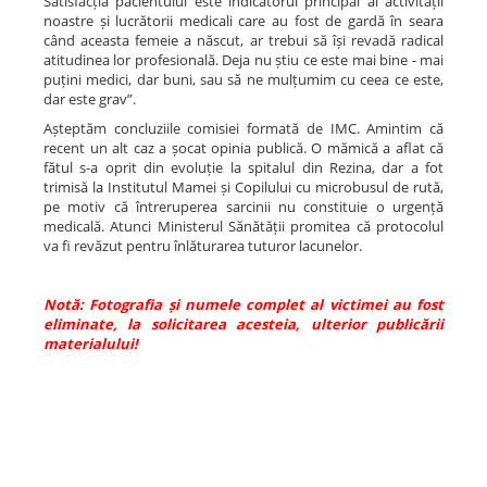
Satisfacția pacientului este indicatorul principal al activității
noastre și lucrătorii medicali care au fost de gardă în seara
când aceasta femeie a născut, ar trebui să își revadă radical
atitudinea lor profesională. Deja nu știu ce este mai bine - mai
puțini medici, dar buni, sau să ne mulțumim cu ceea ce este,
dar este grav”.
Așteptăm concluziile comisiei formată de IMC. Amintim că
recent un alt caz a șocat opinia publică. O mămică a aflat că
fătul s-a oprit din evoluție la spitalul din Rezina, dar a fot
trimisă la Institutul Mamei și Copilului cu microbusul de rută,
pe motiv că întreruperea sarcinii nu constituie o urgență
medicală. Atunci Ministerul Sănătății promitea că protocolul
va fi revăzut pentru înlăturarea tuturor lacunelor.
Notă: Fotografia și numele complet al victimei au fost
eliminate, la solicitarea acesteia, ulterior publicării
materialului!