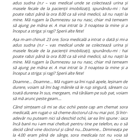
adus sudna (n.r – vas medical unde se colectează urina și
masele fecale de la pacienții imobilizați), spunându-mi : hai
poate rabzi până la ora 8.00 ca să vină medicii, să nu naști la
mine. Mă rugam la Dumnezeu sa nu nasc, chiar mă temeam
să ajung pe mâna ei. A mai intrat la 3 noaptea la mine și a
început a striga: și ragi? Sperii alte fete!
Așa
m-am chinuit 23 ore. Sora medicală a intrat o dată și mi-a
adus sudna (n.r – vas medical unde se colectează urina și
masele fecale de la pacienții imobilizați), spunându-mi : hai
poate rabzi până la ora 8.00 ca să vină medicii, să nu naști la
mine. Mă rugam la Dumnezeu sa nu nasc, chiar mă temeam
să ajung pe mâna ei. A mai intrat la 3 noaptea la mine și a
început a striga: și ragi? Sperii alte fete!
Doamne.... Doamne.... Mă rugam sa îmi rupă apele, leșinam de
durere, voiam să îmi bag mâinile să le rup singură, săream cu
toată durerea în sus, mergeam, mă târâiam pe sub pat, voiam
să mă arunc peste geam....
Când simțeam că mi se duc ochii peste cap am chemat sora
medicală, am rugat-o să cheme doctorul că nu mai pot. Și într-
adevăr nu puteam nici să deschid ochii, iar ea îmi spune : iaca
încă banii nu i-am mai cheltuit pentru tine pe telefon, eu o să
decid când vine doctorul și când nu...Doamne... Dimineața pe
la 4.00 eram plină de sânge, sora medicala tot nu voia să