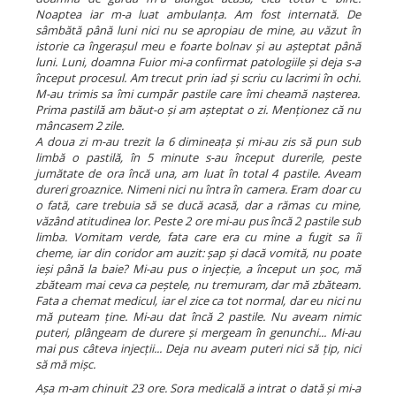
Noaptea iar m-a luat ambulanța. Am fost internată. De
sâmbătă până luni nici nu se apropiau de mine, au văzut în
istorie ca îngerașul meu e foarte bolnav și au așteptat până
luni. Luni, doamna Fuior mi-a confirmat patologiile și deja s-a
început procesul. Am trecut prin iad și scriu cu lacrimi în ochi.
M-au trimis sa îmi cumpăr pastile care îmi cheamă nașterea.
Prima pastilă am băut-o și am așteptat o zi. Menționez că nu
mâncasem 2 zile.
A doua zi m-au trezit la 6 dimineața și mi-au zis să pun sub
limbă o pastilă, în 5 minute s-au început durerile, peste
jumătate de ora încă una, am luat în total 4 pastile. Aveam
dureri groaznice. Nimeni nici nu întra în camera. Eram doar cu
o fată, care trebuia să se ducă acasă, dar a rămas cu mine,
văzând atitudinea lor. Peste 2 ore mi-au pus încă 2 pastile sub
limba. Vomitam verde, fata care era cu mine a fugit sa îi
cheme, iar din coridor am auzit: șap și dacă vomită, nu poate
ieși până la baie? Mi-au pus o injecție, a început un șoc, mă
zbăteam mai ceva ca peștele, nu tremuram, dar mă zbăteam.
Fata a chemat medicul, iar el zice ca tot normal, dar eu nici nu
mă puteam ține.
Mi-au dat încă 2 pastile. Nu aveam nimic
puteri, plângeam de durere și mergeam în genunchi... Mi-au
mai pus câteva injecții... Deja nu aveam puteri nici să țip, nici
să mă mișc.
Așa
m-am chinuit 23 ore. Sora medicală a intrat o dată și mi-a