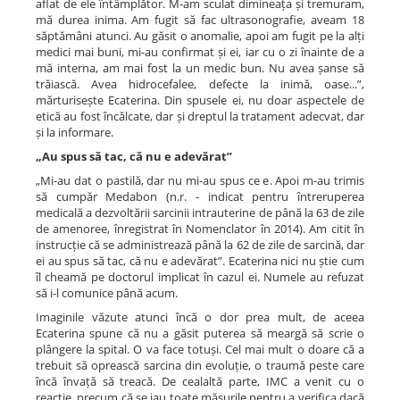
aflat de ele întâmplător. M-am sculat dimineața și tremuram,
mă durea inima. Am fugit să fac ultrasonografie, aveam 18
săptămâni atunci. Au găsit o anomalie, apoi am fugit pe la alți
medici mai buni, mi-au confirmat și ei, iar cu o zi înainte de a
mă interna, am mai fost la un medic bun. Nu avea șanse să
trăiască. Avea hidrocefalee, defecte la inimă, oase...”,
mărturisește Ecaterina. Din spusele ei, nu doar aspectele de
etică au fost încălcate, dar și dreptul la tratament adecvat, dar
și la informare.
„Au spus să tac, că nu e adevărat”
„Mi-au dat o pastilă, dar nu mi-au spus ce e. Apoi m-au trimis
să cumpăr Medabon (n.r. - indicat pentru întreruperea
medicală a dezvoltării sarcinii intrauterine de până la 63 de zile
de amenoree, înregistrat în Nomenclator în 2014). Am citit în
instrucție că se administrează până la 62 de zile de sarcină, dar
ei au spus să tac, că nu e adevărat”. Ecaterina nici nu știe cum
îl cheamă pe doctorul implicat în cazul ei. Numele au refuzat
să i-l comunice până acum.
Imaginile văzute atunci încă o dor prea mult, de aceea
Ecaterina spune că nu a găsit puterea să meargă să scrie o
plângere la spital. O va face totuși. Cel mai mult o doare că a
trebuit să oprească sarcina din evoluție, o traumă peste care
încă învață să treacă. De cealaltă parte, IMC a venit cu o
reacție, precum că se iau toate măsurile pentru a verifica dacă