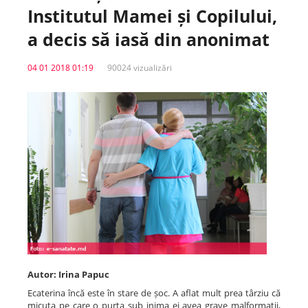
Institutul Mamei și Copilului,
Spitale.MD
a decis să iasă din anonimat
04 01 2018 01:19
90024 vizualizări
Centrul PAS
Școala E-Sănătate
SanoTeca
Autor: Irina Papuc
Ecaterina încă este în stare de șoc. A aflat mult prea târziu că
micuța pe care o purta sub inima ei avea grave malformații,