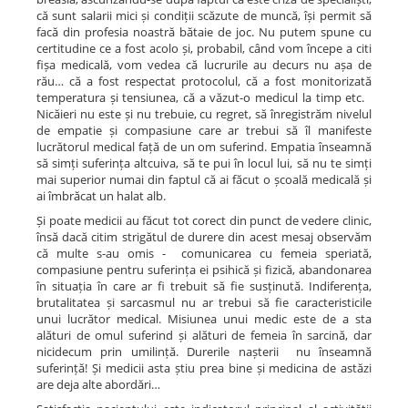
că sunt salarii mici și condiții scăzute de muncă, își permit să
facă din profesia noastră bătaie de joc. Nu putem spune cu
certitudine ce a fost acolo și, probabil, când vom începe a citi
fișa medicală, vom vedea că lucrurile au decurs nu așa de
rău… că a fost respectat protocolul, că a fost monitorizată
temperatura și tensiunea, că a văzut-o medicul la timp etc.
Nicăieri nu este și nu trebuie, cu regret, să înregistrăm nivelul
de empatie și compasiune care ar trebui să îl manifeste
lucrătorul medical față de un om suferind. Empatia înseamnă
să simți suferința altcuiva, să te pui în locul lui, să nu te simți
mai superior numai din faptul că ai făcut o școală medicală și
ai îmbrăcat un halat alb.
Și poate medicii au făcut tot corect din punct de vedere clinic,
însă dacă citim strigătul de durere din acest mesaj observăm
că multe s-au omis - comunicarea cu femeia speriată,
compasiune pentru suferința ei psihică și fizică, abandonarea
în situația în care ar fi trebuit să fie susținută. Indiferența,
brutalitatea și sarcasmul nu ar trebui să fie caracteristicile
unui lucrător medical. Misiunea unui medic este de a sta
alături de omul suferind și alături de femeia în sarcină, dar
nicidecum prin umilință. Durerile nașterii nu înseamnă
suferință! Și medicii asta știu prea bine și medicina de astăzi
are deja alte abordări…