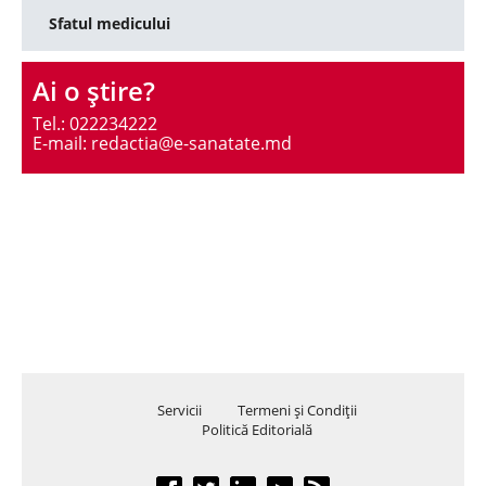
Sfatul medicului
Ai o ştire?
Tel.: 022234222
E-mail: redactia@e-sanatate.md
Servicii
Termeni şi Condiţii
Politică Editorială