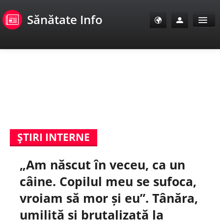
Sănătate Info
Sănătate Info
Sănătate TV
SanoClub
ŞTIRI INTERNE
E-Sănătate Pacienți
„Am născut în veceu, ca un
E-Sănătate Medici
câine. Copilul meu se sufoca,
E-Sănătate Instituții
vroiam să mor și eu”. Tânăra,
umilită și brutalizată la
Tuberculoza Info