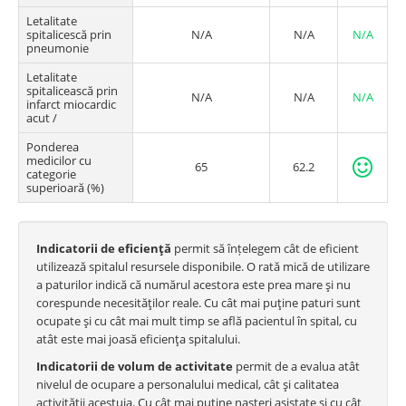
Letalitate
spitalicescă prin
N/A
N/A
N/A
pneumonie
Letalitate
spitalicească prin
N/A
N/A
N/A
infarct miocardic
acut /
Ponderea
medicilor cu
65
62.2
categorie
superioară (%)
Indicatorii de eficienţă
permit să înțelegem cât de eficient
utilizează spitalul resursele disponibile. O rată mică de utilizare
a paturilor indică că numărul acestora este prea mare şi nu
corespunde necesităţilor reale. Cu cât mai puţine paturi sunt
ocupate şi cu cât mai mult timp se află pacientul în spital, cu
atât este mai joasă eficienţa spitalului.
Indicatorii de volum de activitate
permit de a evalua atât
nivelul de ocupare a personalului medical, cât şi calitatea
activității acestuia. Cu cât mai puţine naşteri asistate şi cu cât