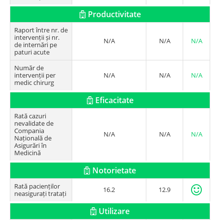
Productivitate
Raport între nr. de
intervenții și nr.
N/A
N/A
N/A
de internări pe
paturi acute
Număr de
intervenții per
N/A
N/A
N/A
medic chirurg
Eficacitate
Rată cazuri
nevalidate de
Compania
N/A
N/A
N/A
Națională de
Asigurări în
Medicină
Notorietate
Rată pacienților
16.2
12.9
neasigurați tratați
Utilizare