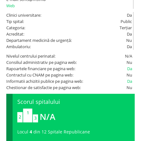
Web
Spitale.MD
Clinici universitare:
Da
Tip spital:
Public
Categoria:
Terțiar
Centrul PAS
Acreditat:
Da
Departament medicină de urgență:
Nu
Ambulatoriu:
Da
Școala E-Sănătate
Nivelul centrului perinatal:
N/A
Consiliul administrativ pe pagina web:
Nu
SanoTeca
Rapoartele financiare pe pagina web:
Da
Contractul cu CNAM pe pagina web:
Nu
Informatii achizitii publice pe pagina web:
Da
Chestionar de satisfactie pe pagina web:
Nu
Scorul spitalului
N/A
Locul
4
din 12 Spitale Republicane