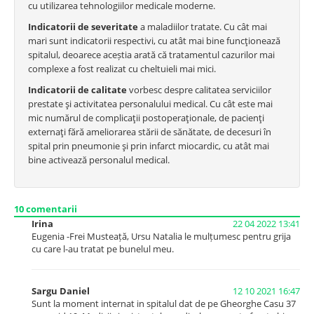
cu utilizarea tehnologiilor medicale moderne.
Indicatorii de severitate
a maladiilor tratate. Cu cât mai
mari sunt indicatorii respectivi, cu atât mai bine funcţionează
spitalul, deoarece aceștia arată că tratamentul cazurilor mai
complexe a fost realizat cu cheltuieli mai mici.
Indicatorii de calitate
vorbesc despre calitatea serviciilor
prestate şi activitatea personalului medical. Cu cât este mai
mic numărul de complicaţii postoperaţionale, de pacienţi
externaţi fără ameliorarea stării de sănătate, de decesuri în
spital prin pneumonie şi prin infarct miocardic, cu atât mai
bine activează personalul medical.
10
comentarii
Irina
22 04 2022 13:41
Eugenia -Frei Musteață, Ursu Natalia le mulțumesc pentru grija
cu care l-au tratat pe bunelul meu.
Sargu Daniel
12 10 2021 16:47
Sunt la moment internat in spitalul dat de pe Gheorghe Casu 37