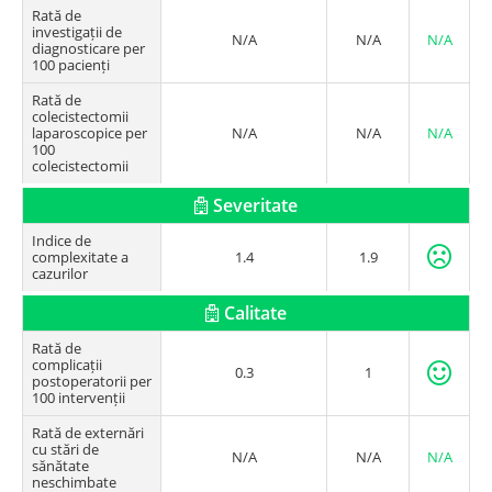
Rată de
investigații de
N/A
N/A
N/A
diagnosticare per
100 pacienți
Rată de
colecistectomii
laparoscopice per
N/A
N/A
N/A
100
colecistectomii
Severitate
Indice de
complexitate a
1.4
1.9
cazurilor
Calitate
Rată de
complicații
0.3
1
postoperatorii per
100 intervenții
Rată de externări
cu stări de
N/A
N/A
N/A
sănătate
neschimbate