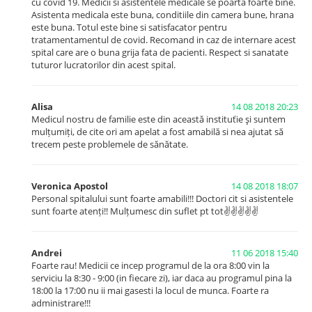
cu covid 19. Medicii si asistentele medicale se poarta foarte bine.
Asistenta medicala este buna, conditiile din camera bune, hrana
este buna. Totul este bine si satisfacator pentru
tratamentamentul de covid. Recomand in caz de internare acest
spital care are o buna grija fata de pacienti. Respect si sanatate
tuturor lucratorilor din acest spital.
Alisa
14 08 2018 20:23
Medicul nostru de familie este din această instituťie şi suntem
mulțumiți, de cite ori am apelat a fost amabilă si nea ajutat să
trecem peste problemele de sănătate.
Veronica Apostol
14 08 2018 18:07
Personal spitalului sunt foarte amabili!!! Doctori cit si asistentele
sunt foarte atenți!! Mulțumesc din suflet pt tot✌️✌️✌️✌️✌️
Andrei
11 06 2018 15:40
Foarte rau! Medicii ce incep programul de la ora 8:00 vin la
serviciu la 8:30 - 9:00 (in fiecare zi), iar daca au programul pina la
18:00 la 17:00 nu ii mai gasesti la locul de munca. Foarte ra
administrare!!!