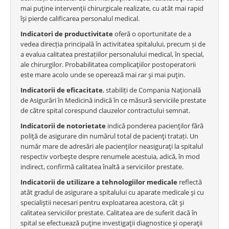
mai puţine intervenţii chirurgicale realizate, cu atât mai rapid
îşi pierde calificarea personalul medical.
Indicatori de productivitate
oferă o oportunitate de a
vedea direcția principală în activitatea spitalului, precum și de
a evalua calitatea prestațiilor personalului medical, în special,
ale chirurgilor. Probabilitatea complicaţiilor postoperatorii
este mare acolo unde se operează mai rar şi mai puţin.
Indicatorii de eficacitate
, stabiliți de Compania Naţională
de Asigurări în Medicină indică în ce măsură serviciile prestate
de către spital corespund clauzelor contractului semnat.
Indicatorii de notorietate
indică ponderea pacienţilor fără
poliţă de asigurare din numărul total de pacienţi tratați. Un
număr mare de adresări ale pacienţilor neasiguraţi la spitalul
respectiv vorbeşte despre renumele acestuia, adică, în mod
indirect, confirmă calitatea înaltă a serviciilor prestate.
Indicatorii de utilizare a tehnologiilor medicale
reflectă
atât gradul de asigurare a spitalului cu aparate medicale şi cu
specialiştii necesari pentru exploatarea acestora, cât şi
calitatea serviciilor prestate. Calitatea are de suferit dacă în
spital se efectuează puţine investigaţii diagnostice şi operaţii