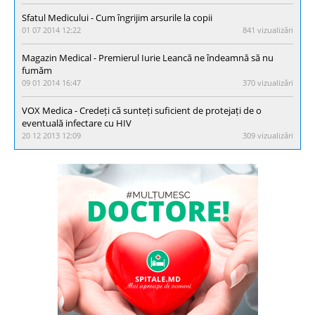
Sfatul Medicului - Cum îngrijim arsurile la copii
01 07 2014 12:22
841 vizualizări
Magazin Medical - Premierul Iurie Leancă ne îndeamnă să nu
fumăm
09 01 2014 16:47
370 vizualizări
VOX Medica - Credeți că sunteți suficient de protejați de o
eventuală infectare cu HIV
20 12 2013 12:09
309 vizualizări