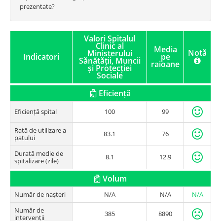
prezentate?
Valori Spitalul
Clinic al
Media
Notă
Ministerului
Indicatori
pe
Sănătății, Muncii
raioane
și Protecției
Sociale
Eficiență
Eficiență spital
100
99
Rată de utilizare a
83.1
76
patului
Durată medie de
8.1
12.9
spitalizare (zile)
Volum
Număr de nașteri
N/A
N/A
N/A
Număr de
385
8890
intervenții