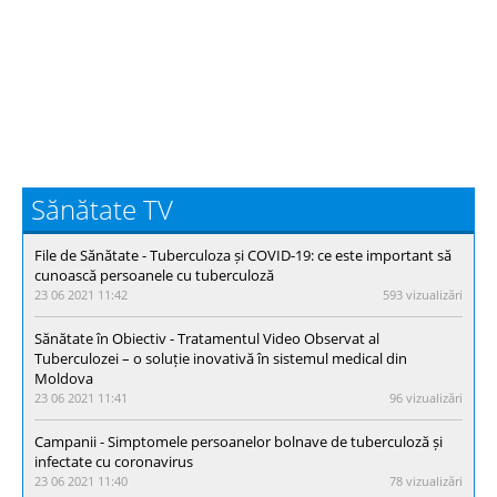
Sănătate TV
File de Sănătate - Тuberculoza și COVID-19: ce este important să
cunoască persoanele cu tuberculoză
23 06 2021 11:42
593 vizualizări
Sănătate în Obiectiv - Tratamentul Video Observat al
Tuberculozei – o soluție inovativă în sistemul medical din
Moldova
23 06 2021 11:41
96 vizualizări
Campanii - Simptomele persoanelor bolnave de tuberculoză și
infectate cu coronavirus
23 06 2021 11:40
78 vizualizări