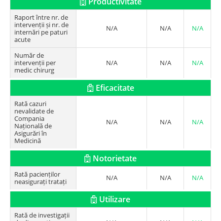
Productivitate
Raport între nr. de
intervenții și nr. de
N/A
N/A
N/A
internări pe paturi
acute
Număr de
intervenții per
N/A
N/A
N/A
medic chirurg
Eficacitate
Rată cazuri
nevalidate de
Compania
N/A
N/A
N/A
Națională de
Asigurări în
Medicină
Notorietate
Rată pacienților
N/A
N/A
N/A
neasigurați tratați
Utilizare
Rată de investigații