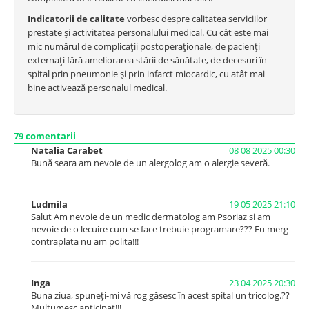
Indicatorii de calitate
vorbesc despre calitatea serviciilor
prestate şi activitatea personalului medical. Cu cât este mai
mic numărul de complicaţii postoperaţionale, de pacienţi
externaţi fără ameliorarea stării de sănătate, de decesuri în
spital prin pneumonie şi prin infarct miocardic, cu atât mai
bine activează personalul medical.
79
comentarii
Natalia Carabet
08 08 2025 00:30
Bună seara am nevoie de un alergolog am o alergie severă.
Ludmila
19 05 2025 21:10
Salut Am nevoie de un medic dermatolog am Psoriaz si am
nevoie de o lecuire cum se face trebuie programare??? Eu merg
contraplata nu am polita!!!
Inga
23 04 2025 20:30
Buna ziua, spuneți-mi vă rog găsesc în acest spital un tricolog.??
Mulțumesc anticipat!!!