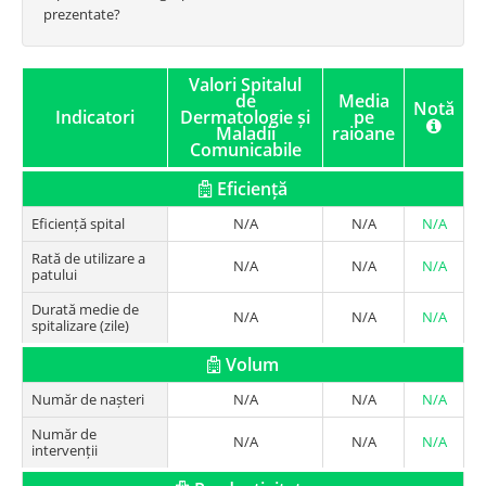
prezentate?
Valori Spitalul
de
Media
Notă
Indicatori
Dermatologie și
pe
Maladii
raioane
Comunicabile
Eficiență
Eficiență spital
N/A
N/A
N/A
Rată de utilizare a
N/A
N/A
N/A
patului
Durată medie de
N/A
N/A
N/A
spitalizare (zile)
Volum
Număr de nașteri
N/A
N/A
N/A
Număr de
N/A
N/A
N/A
intervenții