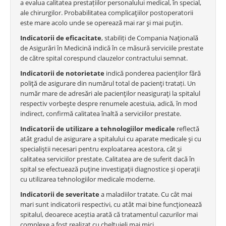
a evalua calitatea prestațiilor personalului medical, în special,
ale chirurgilor. Probabilitatea complicaţiilor postoperatorii
este mare acolo unde se operează mai rar şi mai puţin.
Indicatorii de eficacitate
, stabiliți de Compania Naţională
de Asigurări în Medicină indică în ce măsură serviciile prestate
de către spital corespund clauzelor contractului semnat.
Indicatorii de notorietate
indică ponderea pacienţilor fără
poliţă de asigurare din numărul total de pacienţi tratați. Un
număr mare de adresări ale pacienţilor neasiguraţi la spitalul
respectiv vorbeşte despre renumele acestuia, adică, în mod
indirect, confirmă calitatea înaltă a serviciilor prestate.
Indicatorii de utilizare a tehnologiilor medicale
reflectă
atât gradul de asigurare a spitalului cu aparate medicale şi cu
specialiştii necesari pentru exploatarea acestora, cât şi
calitatea serviciilor prestate. Calitatea are de suferit dacă în
spital se efectuează puţine investigaţii diagnostice şi operaţii
cu utilizarea tehnologiilor medicale moderne.
Indicatorii de severitate
a maladiilor tratate. Cu cât mai
mari sunt indicatorii respectivi, cu atât mai bine funcţionează
spitalul, deoarece aceștia arată că tratamentul cazurilor mai
complexe a fost realizat cu cheltuieli mai mici.