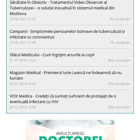
Sănătate în Obiectiv - Tratamentul Video Observat al
Tuberculozei – o soluție inovativă în sistemul medical din
Moldova
23 06 2021 11:41
96 vizualizări
Campanii - Simptomele persoanelor bolnave de tuberculoză și
infectate cu coronavirus
23 06 2021 11:40
78 vizualizări
Sfatul Medicului - Cum îngrijim arsurile la copii
01 07 2014 12:22
842 vizualizări
Magazin Medical - Premierul Iurie Leancă ne îndeamnă să nu
fumăm
09 01 2014 16:47
370 vizualizări
VOX Medica - Credeți că sunteți suficient de protejați de o
eventuală infectare cu HIV
20 12 2013 12:09
309 vizualizări