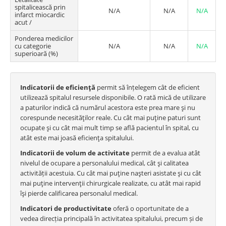
spitalicească prin
N/A
N/A
N/A
infarct miocardic
acut /
Ponderea medicilor
cu categorie
N/A
N/A
N/A
superioară (%)
Indicatorii de eficienţă
permit să înțelegem cât de eficient
utilizează spitalul resursele disponibile. O rată mică de utilizare
a paturilor indică că numărul acestora este prea mare şi nu
corespunde necesităţilor reale. Cu cât mai puţine paturi sunt
ocupate şi cu cât mai mult timp se află pacientul în spital, cu
atât este mai joasă eficienţa spitalului.
Indicatorii de volum de activitate
permit de a evalua atât
nivelul de ocupare a personalului medical, cât şi calitatea
activității acestuia. Cu cât mai puţine naşteri asistate şi cu cât
mai puţine intervenţii chirurgicale realizate, cu atât mai rapid
îşi pierde calificarea personalul medical.
Indicatori de productivitate
oferă o oportunitate de a
vedea direcția principală în activitatea spitalului, precum și de