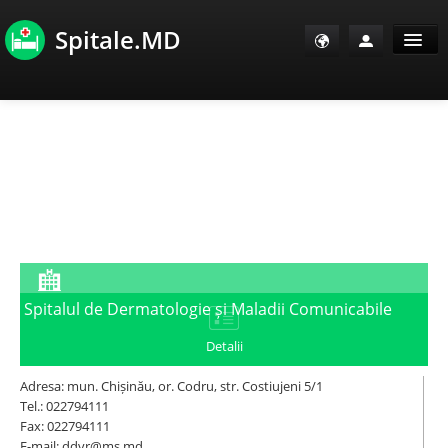
Spitale.MD
Sănătate Info
Sănătate TV
SanoClub
E-Sănătate Pacienți
Spitalul de Dermatologie și Maladii Comunicabile
E-Sănătate Medici
Detalii
E-Sănătate Instituții
Adresa: mun. Chișinău, or. Codru, str. Costiujeni 5/1
Tel.: 022794111
Fax: 022794111
Tuberculoza Info
E-mail: ddvr@ms.md