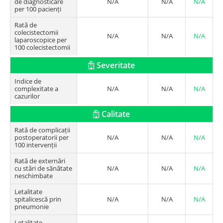
de diagnosticare
N/A
N/A
N/A
per 100 pacienți
Rată de
colecistectomii
N/A
N/A
N/A
laparoscopice per
100 colecistectomii
Severitate
Indice de
complexitate a
N/A
N/A
N/A
cazurilor
Calitate
Rată de complicații
postoperatorii per
N/A
N/A
N/A
100 intervenții
Rată de externări
cu stări de sănătate
N/A
N/A
N/A
neschimbate
Letalitate
spitalicescă prin
N/A
N/A
N/A
pneumonie
Letalitate