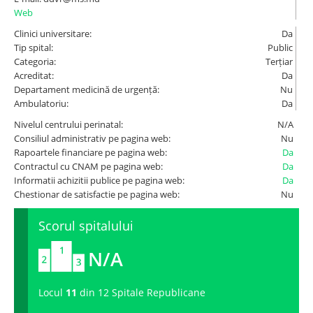
Web
Spitale.MD
Clinici universitare:
Da
Tip spital:
Public
Categoria:
Terțiar
Centrul PAS
Acreditat:
Da
Departament medicină de urgență:
Nu
Ambulatoriu:
Da
Școala E-Sănătate
Nivelul centrului perinatal:
N/A
Consiliul administrativ pe pagina web:
Nu
SanoTeca
Rapoartele financiare pe pagina web:
Da
Contractul cu CNAM pe pagina web:
Da
Informatii achizitii publice pe pagina web:
Da
Chestionar de satisfactie pe pagina web:
Nu
Scorul spitalului
N/A
Locul
11
din 12 Spitale Republicane