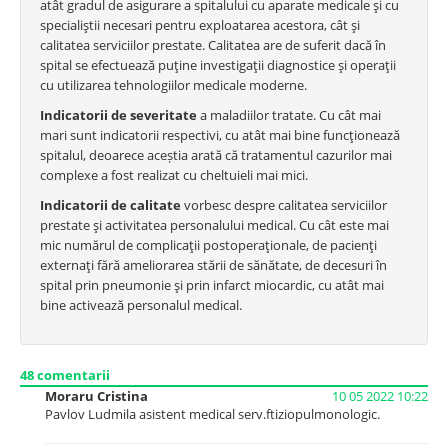
atât gradul de asigurare a spitalului cu aparate medicale şi cu
specialiştii necesari pentru exploatarea acestora, cât şi
calitatea serviciilor prestate. Calitatea are de suferit dacă în
spital se efectuează puţine investigaţii diagnostice şi operaţii
cu utilizarea tehnologiilor medicale moderne.
Indicatorii de severitate
a maladiilor tratate. Cu cât mai
mari sunt indicatorii respectivi, cu atât mai bine funcţionează
spitalul, deoarece aceștia arată că tratamentul cazurilor mai
complexe a fost realizat cu cheltuieli mai mici.
Indicatorii de calitate
vorbesc despre calitatea serviciilor
prestate şi activitatea personalului medical. Cu cât este mai
mic numărul de complicaţii postoperaţionale, de pacienţi
externaţi fără ameliorarea stării de sănătate, de decesuri în
spital prin pneumonie şi prin infarct miocardic, cu atât mai
bine activează personalul medical.
48
comentarii
Moraru Cristina
10 05 2022 10:22
Pavlov Ludmila asistent medical serv.ftiziopulmonologic.