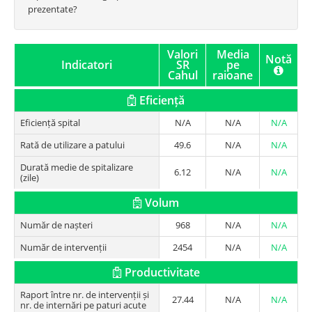
prezentate?
Valori
Media
Notă
Indicatori
SR
pe
Cahul
raioane
Eficiență
Eficiență spital
N/A
N/A
N/A
Rată de utilizare a patului
49.6
N/A
N/A
Durată medie de spitalizare
6.12
N/A
N/A
(zile)
Volum
Număr de nașteri
968
N/A
N/A
Număr de intervenții
2454
N/A
N/A
Productivitate
Raport între nr. de intervenții și
27.44
N/A
N/A
nr. de internări pe paturi acute