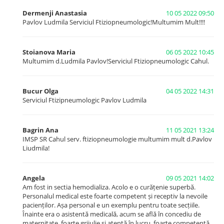
Dermenji Anastasia
10 05 2022 09:50
Pavlov Ludmila Serviciul Ftiziopneumologic!Multumim Mult!!!!
Stoianova Maria
06 05 2022 10:45
Multumim d.Ludmila Pavlov!Serviciul Ftiziopneumologic Cahul.
Bucur Olga
04 05 2022 14:31
Serviciul Ftizipneumologic Pavlov Ludmila
Bagrin Ana
11 05 2021 13:24
IMSP SR Cahul serv. ftiziopneumologie multumim mult d.Pavlov
Liudmila!
Angela
09 05 2021 14:02
Am fost in sectia hemodializa. Acolo e o curățenie superbă.
Personalul medical este foarte competent și receptiv la nevoile
pacienților. Așa personal e un exemplu pentru toate secțiile.
Înainte era o asistentă medicală, acum se află în concediu de
maternitate, foarte grijulie și atentă în lucru, foarte competentă