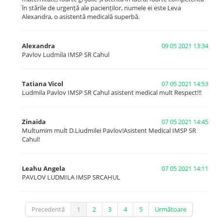
în stările de urgență ale pacienților, numele ei este Leva
Alexandra, o asistentă medicală superbă.
Alexandra
09 05 2021 13:34
Pavlov Ludmila IMSP SR Cahul
Tatiana Vicol
07 05 2021 14:53
Ludmila Pavlov IMSP SR Cahul asistent medical mult Respect!!!
Zinaida
07 05 2021 14:45
Multumim mult D.Liudmilei Pavlov!Asistent Medical IMSP SR
Cahul!
Leahu Angela
07 05 2021 14:11
PAVLOV LUDMILA IMSP SRCAHUL
Precedentă
1
2
3
4
5
Următoare