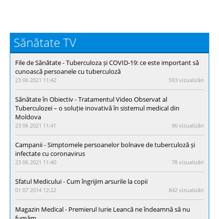
Sănătate TV
File de Sănătate - Тuberculoza și COVID-19: ce este important să
cunoască persoanele cu tuberculoză
23 06 2021 11:42
593 vizualizări
Sănătate în Obiectiv - Tratamentul Video Observat al
Tuberculozei – o soluție inovativă în sistemul medical din
Moldova
23 06 2021 11:41
96 vizualizări
Campanii - Simptomele persoanelor bolnave de tuberculoză și
infectate cu coronavirus
23 06 2021 11:40
78 vizualizări
Sfatul Medicului - Cum îngrijim arsurile la copii
01 07 2014 12:22
842 vizualizări
Magazin Medical - Premierul Iurie Leancă ne îndeamnă să nu
fumăm