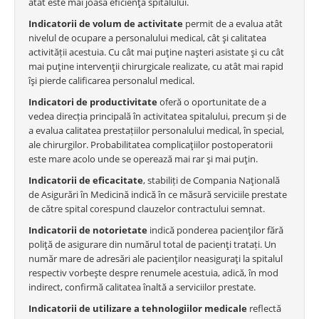
atât este mai joasă eficienţa spitalului.
Indicatorii de volum de activitate
permit de a evalua atât
nivelul de ocupare a personalului medical, cât şi calitatea
activității acestuia. Cu cât mai puţine naşteri asistate şi cu cât
mai puţine intervenţii chirurgicale realizate, cu atât mai rapid
îşi pierde calificarea personalul medical.
Indicatori de productivitate
oferă o oportunitate de a
vedea direcția principală în activitatea spitalului, precum și de
a evalua calitatea prestațiilor personalului medical, în special,
ale chirurgilor. Probabilitatea complicaţiilor postoperatorii
este mare acolo unde se operează mai rar şi mai puţin.
Indicatorii de eficacitate
, stabiliți de Compania Naţională
de Asigurări în Medicină indică în ce măsură serviciile prestate
de către spital corespund clauzelor contractului semnat.
Indicatorii de notorietate
indică ponderea pacienţilor fără
poliţă de asigurare din numărul total de pacienţi tratați. Un
număr mare de adresări ale pacienţilor neasiguraţi la spitalul
respectiv vorbeşte despre renumele acestuia, adică, în mod
indirect, confirmă calitatea înaltă a serviciilor prestate.
Indicatorii de utilizare a tehnologiilor medicale
reflectă