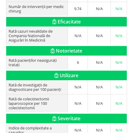
Număr de intervenții per medic
9.74
N/A
N/A
chirurg
Eficacitate
Rată cazuri nevalidate de
Compania Națională de
N/A
N/A
N/A
Asigurări în Medicină
Notorietate
Rată pacienților neasigurați
6
N/A
N/A
tratați
Utilizare
Rată de investigații de
N/A
N/A
N/A
diagnosticare per 100 pacienți
Rată de colecistectomii
laparoscopice per 100
N/A
N/A
N/A
colecistectomii
Severitate
Indice de complexitate a
N/A
N/A
N/A
cazurilor