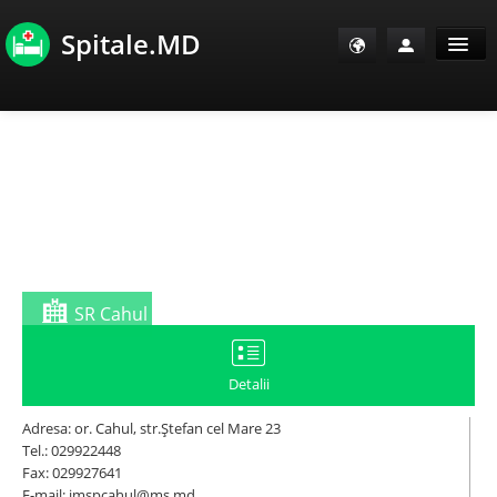
Spitale.MD
Sănătate Info
Sănătate TV
SanoClub
E-Sănătate Pacienți
SR Cahul
E-Sănătate Medici
Detalii
E-Sănătate Instituții
Adresa: or. Cahul, str.Ştefan cel Mare 23
Tel.: 029922448
Fax: 029927641
Tuberculoza Info
E-mail: imspcahul@ms.md