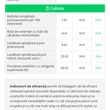
Calitate
Rată de complicații
postoperatorii per 100
1.87
N/A
N/A
intervenții
Rată de externări cu stări de
N/A
N/A
N/A
sănătate neschimbate
Letalitate spitalicescă prin
4.62
N/A
N/A
pneumonie
Letalitate spitalicească prin
29.63
N/A
N/A
infarct miocardic acut /
Ponderea medicilor cu categorie
49.45
N/A
N/A
superioară (%)
Indicatorii de eficienţă
permit să înțelegem cât de eficient
utilizează spitalul resursele disponibile. O rată mică de utilizare
a paturilor indică că numărul acestora este prea mare şi nu
corespunde necesităţilor reale. Cu cât mai puţine paturi sunt
ocupate şi cu cât mai mult timp se află pacientul în spital, cu