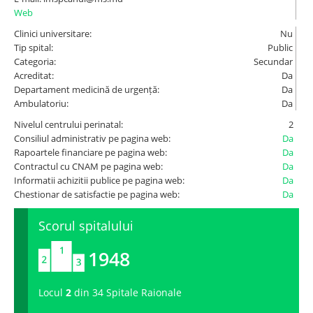
Web
Spitale.MD
Clinici universitare:
Nu
Tip spital:
Public
Categoria:
Secundar
Centrul PAS
Acreditat:
Da
Departament medicină de urgență:
Da
Ambulatoriu:
Da
Școala E-Sănătate
Nivelul centrului perinatal:
2
Consiliul administrativ pe pagina web:
Da
SanoTeca
Rapoartele financiare pe pagina web:
Da
Contractul cu CNAM pe pagina web:
Da
Informatii achizitii publice pe pagina web:
Da
Chestionar de satisfactie pe pagina web:
Da
Scorul spitalului
1948
Locul
2
din 34 Spitale Raionale