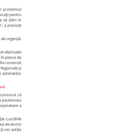
r şi sistemul
alocaţi pentru
ie să dăm în
”, a precizat
e de urgenţă.
ost efectuate
e în planul de
fie construit
 Regionale şi
m estimărilor
navă
recunoscut că
a pacientului
 exploatare a
ie. Lucrările
rea de atunci
ă nici astăzi