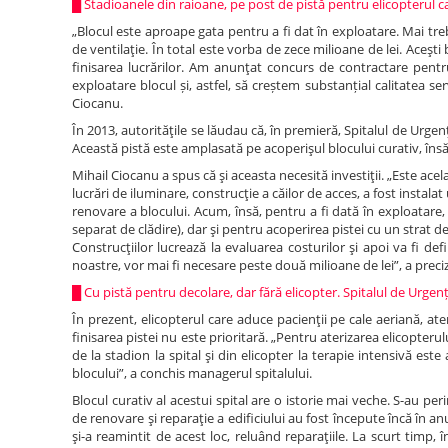
█
Stadioanele din raioane, pe post de pistă pentru elicopterul c
„Blocul este aproape gata pentru a fi dat în exploatare. Mai tr
de ventilaţie. În total este vorba de zece milioane de lei. Aceşti b
finisarea lucrărilor. Am anunţat concurs de contractare pent
exploatare blocul și, astfel, să creștem substanțial calitatea ser
Ciocanu.
În 2013, autorităţile se lăudau că, în premieră, Spitalul de Urge
Această pistă este amplasată pe acoperişul blocului curativ, însă,
Mihail Ciocanu a spus că şi aceasta necesită investiţii. „Este acel
lucrări de iluminare, construcţie a căilor de acces, a fost instalat
renovare a blocului. Acum, însă, pentru a fi dată în exploatare
separat de clădire), dar şi pentru acoperirea pistei cu un strat 
Construcţiilor lucrează la evaluarea costurilor şi apoi va fi def
noastre, vor mai fi necesare peste două milioane de lei”, a preci
█
Cu pistă pentru decolare, dar fără elicopter. Spitalul de Urge
În prezent, elicopterul care aduce pacienţii pe cale aeriană, a
finisarea pistei nu este prioritară. „Pentru aterizarea elicopteru
de la stadion la spital şi din elicopter la terapie intensivă est
blocului”, a conchis managerul spitalului.
Blocul curativ al acestui spital are o istorie mai veche. S-au pe
de renovare şi reparaţie a edificiului au fost începute încă în a
şi-a reamintit de acest loc, reluând reparaţiile. La scurt timp, 