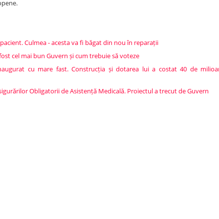
ropene.
 pacient. Culmea - acesta va fi băgat din nou în reparații
a fost cel mai bun Guvern și cum trebuie să voteze
 inaugurat cu mare fast. Construcția și dotarea lui a costat 40 de milio
 Asigurărilor Obligatorii de Asistență Medicală. Proiectul a trecut de Guvern