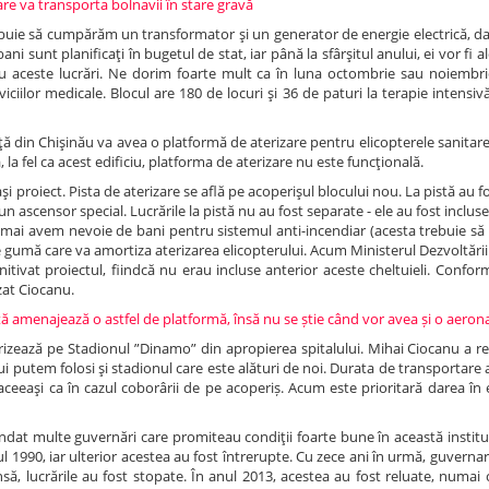
are va transporta bolnavii în stare gravă
ebuie să cumpărăm un transformator şi un generator de energie electrică, da
ani sunt planificaţi în bugetul de stat, iar până la sfârşitul anului, ei vor fi 
ru aceste lucrări. Ne dorim foarte mult ca în luna octombrie sau noiembr
viciilor medicale. Blocul are 180 de locuri şi 36 de paturi la terapie intensivă
nţă din Chişinău va avea o platformă de aterizare pentru elicopterele sanitar
 la fel ca acest edificiu, platforma de aterizare nu este funcţională.
aşi proiect. Pista de aterizare se află pe acoperişul blocului nou. La pistă au f
 un ascensor special. Lucrările la pistă nu au fost separate - ele au fost inclus
, mai avem nevoie de bani pentru sistemul anti-incendiar (acesta trebuie să 
de gumă care va amortiza aterizarea elicopterului. Acum Ministerul Dezvoltării
initivat proiectul, fiindcă nu erau incluse anterior aceste cheltuieli. Confor
zat Ciocanu.
nță amenajează o astfel de platformă, însă nu se știe când vor avea și o aero
terizează pe Stadionul ”Dinamo” din apropierea spitalului. Mihai Ciocanu a 
lui putem folosi şi stadionul care este alături de noi. Durata de transportare 
e aceeaşi ca în cazul coborârii de pe acoperiș. Acum este prioritară darea în
rindat multe guvernări care promiteau condiţii foarte bune în această instituţ
nul 1990, iar ulterior acestea au fost întrerupte. Cu zece ani în urmă, guverna
însă, lucrările au fost stopate. În anul 2013, acestea au fost reluate, numai c