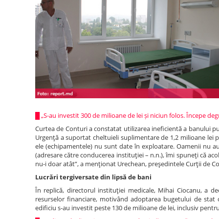
█
„S-au investit 300 de milioane de lei și niciun folos. Începe de
Curtea de Conturi a constatat utilizarea ineficientă a banului pub
Urgenţă a suportat cheltuieli suplimentare de 1,2 milioane lei pe
ele (echipamentele) nu sunt date în exploatare. Oamenii nu au a
(adresare către conducerea instituţiei – n.n.), îmi spuneţi că ac
nu-i doar atât”, a menţionat Urechean, preşedintele Curţii de Co
Lucrări tergiversate din lipsă de bani
În replică, directorul instituţiei medicale, Mihai Ciocanu, a dec
resurselor financiare, motivând adoptarea bugetului de stat
edificiu s-au investit peste 130 de milioane de lei, inclusiv pent