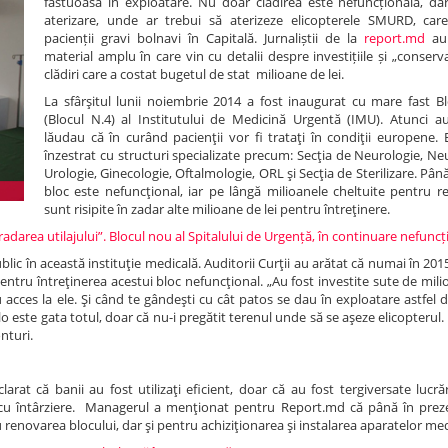
fastuoasă în exploatare. Nu doar clădirea este nefuncțională, dar
aterizare, unde ar trebui să aterizeze elicopterele SMURD, car
pacienții gravi bolnavi în Capitală. Jurnaliștii de la
report.md
au 
material amplu în care vin cu detalii despre investițiile și „conserv
clădiri care a costat bugetul de stat milioane de lei.
La sfârşitul lunii noiembrie 2014 a fost inaugurat cu mare fast Bl
(Blocul N.4) al Institutului de Medicină Urgentă (IMU). Atunci aut
lăudau că în curând pacienţii vor fi trataţi în condiţii europene. E
înzestrat cu structuri specializate precum: Secţia de Neurologie, Ne
Urologie, Ginecologie, Oftalmologie, ORL şi Secţia de Sterilizare. Pâ
bloc este nefuncţional, iar pe lângă milioanele cheltuite pentru re
sunt risipite în zadar alte milioane de lei pentru întreţinere.
gradarea utilajului”. Blocul nou al Spitalului de Urgență, în continuare nefunc
lic în această instituţie medicală. Auditorii Curţii au arătat că numai în 2015
ntru întreţinerea acestui bloc nefuncţional. „Au fost investite sute de milio
cces la ele. Şi când te gândeşti cu cât patos se dau în exploatare astfel de
olo este gata totul, doar că nu-i pregătit terenul unde să se aşeze elicopterul
nturi.
larat că banii au fost utilizaţi eficient, doar că au fost tergiversate lucrăr
 cu întârziere. Managerul a menţionat pentru Report.md că până în preze
ru renovarea blocului, dar şi pentru achiziţionarea şi instalarea aparatelor med