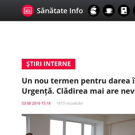
Sănătate Info
ŞTIRI INTERNE
Un nou termen pentru darea în
Urgență. Clădirea mai are nevo
03 08 2016 15:18
1615 vizualizări