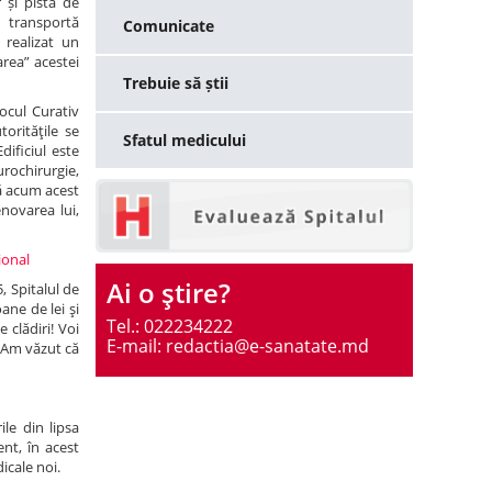
 și pista de
e transportă
Comunicate
realizat un
area” acestei
Trebuie să știi
ocul Curativ
orităţile se
Sfatul medicului
dificiul este
urochirurgie,
nă acum acest
novarea lui,
țional
Ai o ştire?
, Spitalul de
ane de lei şi
Tel.: 022234222
 clădiri! Voi
E-mail: redactia@e-sanatate.md
. Am văzut că
ile din lipsa
nt, în acest
icale noi.