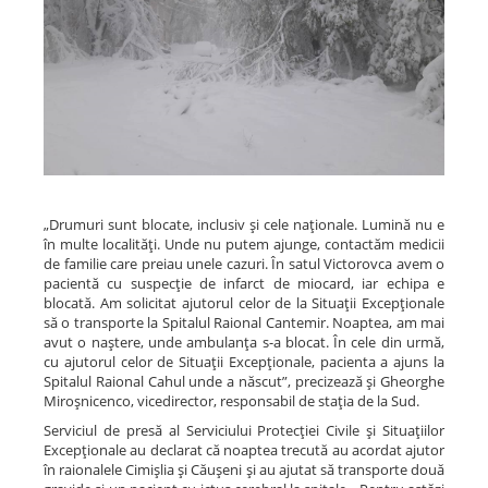
„Drumuri sunt blocate, inclusiv şi cele naţionale. Lumină nu e
în multe localităţi. Unde nu putem ajunge, contactăm medicii
de familie care preiau unele cazuri. În satul Victorovca avem o
pacientă cu suspecţie de infarct de miocard, iar echipa e
blocată. Am solicitat ajutorul celor de la Situaţii Excepţionale
să o transporte la Spitalul Raional Cantemir. Noaptea, am mai
avut o naştere, unde ambulanţa s-a blocat. În cele din urmă,
cu ajutorul celor de Situaţii Excepţionale, pacienta a ajuns la
Spitalul Raional Cahul unde a născut”, precizează şi Gheorghe
Miroşnicenco, vicedirector, responsabil de staţia de la Sud.
Serviciul de presă al Serviciului Protecţiei Civile şi Situaţiilor
Excepţionale au declarat că noaptea trecută au acordat ajutor
în raionalele Cimişlia şi Căuşeni şi au ajutat să transporte două