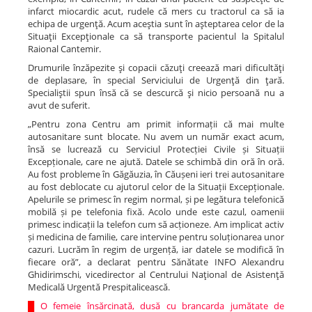
infarct miocardic acut, rudele că mers cu tractorul ca să ia
echipa de urgenţă. Acum aceştia sunt în aşteptarea celor de la
Situaţii Excepţionale ca să transporte pacientul la Spitalul
Raional Cantemir.
Drumurile înzăpezite şi copacii căzuţi creează mari dificultăţi
de deplasare, în special Serviciului de Urgenţă din ţară.
Specialiştii spun însă că se descurcă şi nicio persoană nu a
avut de suferit.
„Pentru zona Centru am primit informații că mai multe
autosanitare sunt blocate. Nu avem un număr exact acum,
însă se lucrează cu Serviciul Protecției Civile și Situații
Excepționale, care ne ajută. Datele se schimbă din oră în oră.
Au fost probleme în Găgăuzia, în Căușeni ieri trei autosanitare
au fost deblocate cu ajutorul celor de la Situații Excepționale.
Apelurile se primesc în regim normal, și pe legătura telefonică
mobilă și pe telefonia fixă. Acolo unde este cazul, oamenii
primesc indicații la telefon cum să acționeze. Am implicat activ
și medicina de familie, care intervine pentru soluționarea unor
cazuri. Lucrăm în regim de urgență, iar datele se modifică în
fiecare oră”, a declarat pentru Sănătate INFO Alexandru
Ghidirimschi, vicedirector al Centrului Naţional de Asistenţă
Medicală Urgentă Prespitalicească.
█
O femeie însărcinată, dusă cu brancarda jumătate de