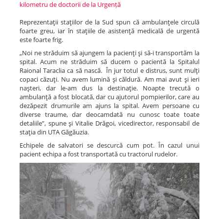
kilometru de doctorii de la Urgență
Reprezentaţii staţiilor de la Sud spun că ambulanţele circulă
foarte greu, iar în staţiile de asistenţă medicală de urgentă
este foarte frig.
„Noi ne străduim să ajungem la pacienţi şi să-i transportăm la
spital. Acum ne străduim să ducem o pacientă la Spitalul
Raional Taraclia ca să nască. În jur totul e distrus, sunt mulţi
copaci căzuţi. Nu avem lumină şi căldură. Am mai avut şi ieri
naşteri, dar le-am dus la destinaţie. Noapte trecută o
ambulanţă a fost blocată, dar cu ajutorul pompierilor, care au
dezăpezit drumurile am ajuns la spital. Avem persoane cu
diverse traume, dar deocamdată nu cunosc toate toate
detaliile”, spune şi Vitalie Drăgoi, vicedirector, responsabil de
staţia din UTA Găgăuzia.
Echipele de salvatori se descurcă cum pot. În cazul unui
pacient echipa a fost transportată cu tractorul rudelor.