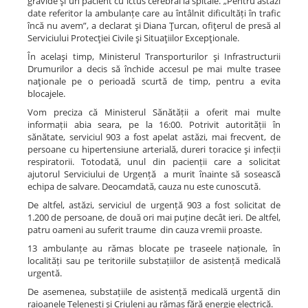
gravide şi un pacient cu ictus cerebral la spitale. „Pentru astăzi
date referitor la ambulanțe care au întâlnit dificultăți în trafic
încă nu avem”, a declarat şi Diana Ţurcan, ofiţerul de presă al
Serviciului Protecţiei Civile şi Situaţiilor Excepţionale.
În acelaşi timp, Ministerul Transporturilor şi Infrastructurii
Drumurilor a decis să închide accesul pe mai multe trasee
naţionale pe o perioadă scurtă de timp, pentru a evita
blocajele.
Vom preciza că Ministerul Sănătății a oferit mai multe
informații abia seara, pe la 16:00. Potrivit autorității în
sănătate, serviciul 903 a fost apelat astăzi, mai frecvent, de
persoane cu hipertensiune arterială, dureri toracice şi infecții
respiratorii. Totodată, unul din pacienții care a solicitat
ajutorul Serviciului de Urgență a murit înainte să sosească
echipa de salvare. Deocamdată, cauza nu este cunoscută.
De altfel, astăzi, serviciul de urgență 903 a fost solicitat de
1.200 de persoane, de două ori mai puține decât ieri. De altfel,
patru oameni au suferit traume din cauza vremii proaste.
13 ambulanțe au rămas blocate pe traseele naționale, în
localități sau pe teritoriile substațiilor de asistență medicală
urgentă.
De asemenea, substațiile de asistență medicală urgentă din
raioanele Telenești şi Criuleni au rămas fără energie electrică.