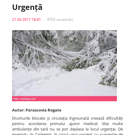
Urgență
Spitale.MD
21 04 2017 18:41
4703 vizualizări
Centrul PAS
Școala E-Sănătate
SanoTeca
Autor: Parascovia Rogate
Drumurile blocate şi circulaţia îngreunată creează dificultăţi
pentru acordarea primului ajutor medical. Mai multe
ambulanţe din țară nu se pot deplasa la locul urgenţei. De
exemplu, în Cantemir, în cazul unui pacient cu suspecţie de