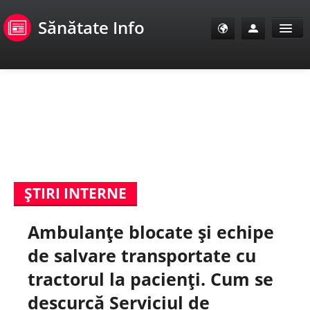
Sănătate Info
Sănătate Info
Sănătate TV
SanoClub
ŞTIRI INTERNE
E-Sănătate Pacienți
Ambulanţe blocate şi echipe
E-Sănătate Medici
de salvare transportate cu
E-Sănătate Instituții
tractorul la pacienţi. Cum se
descurcă Serviciul de
Tuberculoza Info