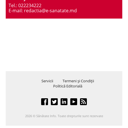
Tel.: 022234222
E-mail: redactia@e-sanatate.md
Servicii
Termeni şi Condiţii
Politică Editorială
2026 © Sănătate Info. Toate drepturile sunt rezervate