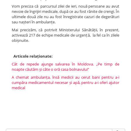
Vom preciza că parcursul zilei de ieri, nouă persoane au avut
nevoie de îngrijiri medicale, după ce au fost rănite de crengi. În
ultimele două zile nu au fost înregistrate cazuri de degerături
sau nașteri în ambulanțe.
Mai precizăm, că potrivit Ministerului Sănătății, în prezent,
activează 217 de echipe medicale de urgență, la fel ca în zilele
obișnuite.
Articole relaționate:
Cât de repede ajunge salvarea în Moldova. „Pe timp de
noapte căutăm și câte o oră casa bolnavului”
A chemat ambulanța, însă medicii au cerut bani pentru a-i
cumpăra medicamentul necesar și apă, pentru a-i oferi ajutor
medical