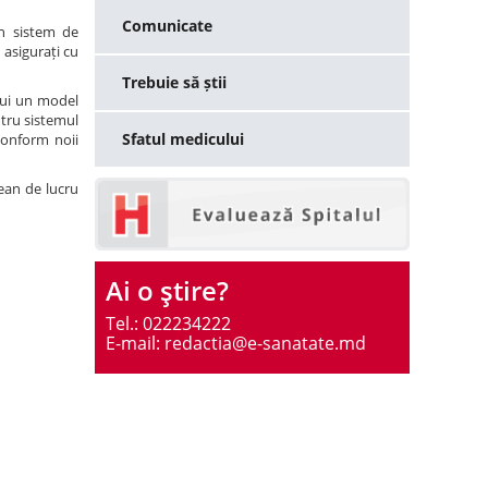
Comunicate
un sistem de
 asigurați cu
Trebuie să știi
tui un model
tru sistemul
Sfatul medicului
 conform noii
ean de lucru
Ai o ştire?
Tel.: 022234222
E-mail: redactia@e-sanatate.md