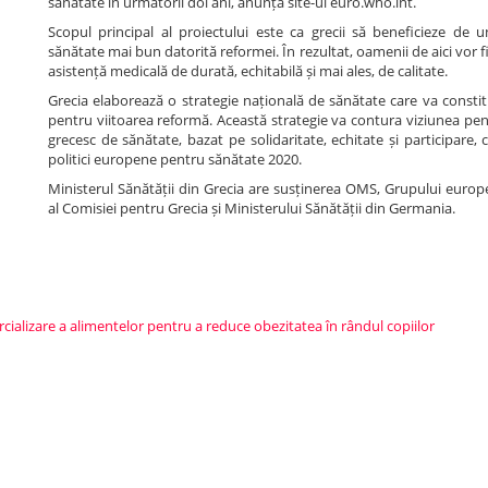
sănătate în următorii doi ani, anunță site-ul euro.who.int.
Scopul principal al proiectului este ca grecii să beneficieze de 
sănătate mai bun datorită reformei. În rezultat, oamenii de aici vor fi
asistență medicală de durată, echitabilă și mai ales, de calitate.
Grecia elaborează o strategie națională de sănătate care va consti
pentru viitoarea reformă. Această strategie va contura viziunea pen
grecesc de sănătate, bazat pe solidaritate, echitate și participare,
politici europene pentru sănătate 2020.
Ministerul Sănătății din Grecia are susținerea OMS, Grupului europ
al Comisiei pentru Grecia și Ministerului Sănătății din Germania.
cializare a alimentelor pentru a reduce obezitatea în rândul copiilor