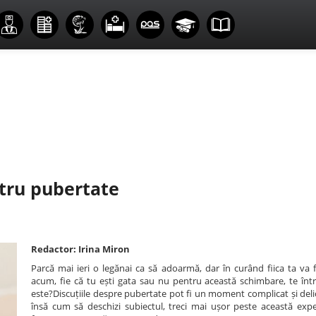
ntru pubertate
Redactor: Irina Miron
Parcă mai ieri o legănai ca să adoarmă, dar în curând fiica ta va f
acum, fie că tu ești gata sau nu pentru această schimbare, te într
este?Discuțiile despre pubertate pot fi un moment complicat și delic
însă cum să deschizi subiectul, treci mai ușor peste această exper