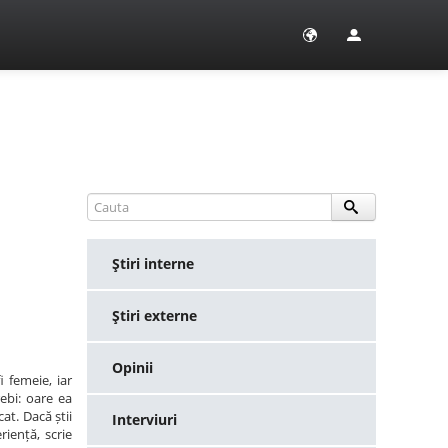
Ştiri interne
Ştiri externe
Opinii
i femeie, iar
ebi: oare ea
at. Dacă știi
Interviuri
iență, scrie