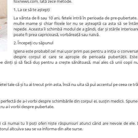
foxnews.com. Iată zece metode.
1. La ce să te aștepți
La vârsta de 8 sau 10 ani, fetele intră în perioada de pre-pubertate. 
multe mame și chiar fiicele lor nu se așteaptă ca asta să se întâ
repede. Aceasta îi schimbă modul de a gândi, dar și stările interioare.
poate fi prea capricioasă, vorbăreață sau naivă.
2. Începeți cu săpunul
Igiena este probabil cel mai ușor prim pas pentru a iniția o conversați
despre corpul ei care se apropie de perioada pubertății. Est
e dinți și să facă duș pentru a crește sănătoasă, mai ales că unii copii nu
tei tale că și tu ai trecut prin asta, însă nu uita să pui accentul pe ceea ce tră
erfectă de a-i vorbi despre schimbările din corpul ei, susțin medicii. Spune-i 
ru a-i vorbi despre pubertate.
și că numai tu îi poți oferi niște răspunsuri atunci când are nevoie de ele.
utorul altcuiva sau se va informa din alte surse.