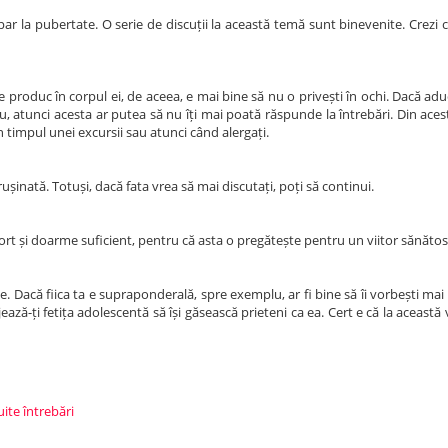
ar la pubertate. O serie de discuții la această temă sunt binevenite. Crezi c
produc în corpul ei, de aceea, e mai bine să nu o privești în ochi. Dacă aduc
ău, atunci acesta ar putea să nu îți mai poată răspunde la întrebări. Din acest
n timpul unei excursii sau atunci când alergați.
ușinată. Totuși, dacă fata vrea să mai discutați, poți să continui.
ort și doarme suficient, pentru că asta o pregătește pentru un viitor sănătos
eze. Dacă fiica ta e supraponderală, spre exemplu, ar fi bine să îi vorbești ma
ă-ți fetița adolescentă să își găsească prieteni ca ea. Cert e că la această 
uite întrebări