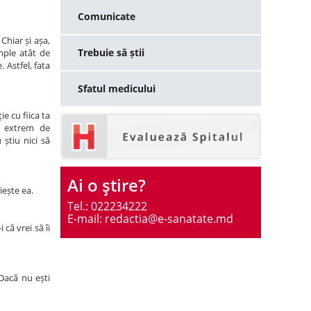
Comunicate
Chiar și așa,
Trebuie să știi
mple atât de
 Astfel, fata
Sfatul medicului
e cu fiica ta
e extrem de
 știu nici să
Ai o ştire?
iește ea.
Tel.: 022234222
E-mail: redactia@e-sanatate.md
că vrei să îi
 Dacă nu ești