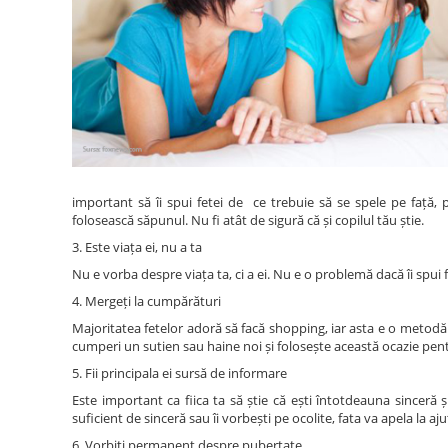
important să îi spui fetei de ce trebuie să se spele pe față, p
folosească săpunul. Nu fi atât de sigură că și copilul tău știe.
3. Este viața ei, nu a ta
Nu e vorba despre viața ta, ci a ei. Nu e o problemă dacă îi spui fe
4. Mergeți la cumpărături
Majoritatea fetelor adoră să facă shopping, iar asta e o metodă p
cumperi un sutien sau haine noi și folosește această ocazie pent
5. Fii principala ei sursă de informare
Este important ca fiica ta să știe că ești întotdeauna sinceră 
suficient de sinceră sau îi vorbești pe ocolite, fata va apela la aj
6. Vorbiți permanent despre pubertate