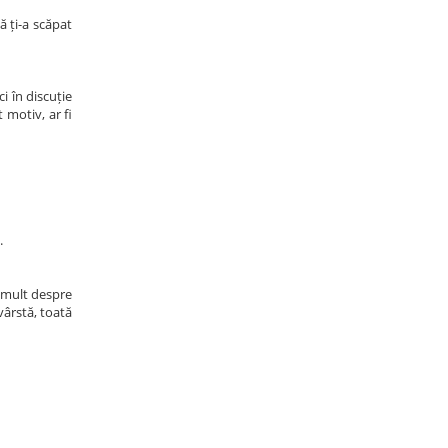
ă ți-a scăpat
i în discuție
 motiv, ar fi
.
i mult despre
vârstă, toată