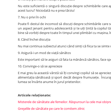
Nu este suficientă o singură discuție despre schimbările care ap
acest lucru? Niciodată nu e prea târziu!
7. Nu o privi în ochi
Poate fi destul de incomod să discuți despre schimbările care se 
un aspect jenant pentru adolescentă și te uiți țintă la copilul t
bine să vorbiți despre toate în timpul unei plimbări cu mașina, î
8. Când închei discuția
Nu mai continua subiectul atunci când simți că fiica ta se simte r
9. Asigură-i un mod de viață sănătos
Este important să te asiguri că fata ta mănâncă sănătos, face sp
10. Convinge-o să se aprecieze
E mai greu la această vârstă să îți convingi copilul să se apreci
alimentația sănătoasă și sport decât despre frumusețe. Încurajeaz
lumea se învârte anume în jurul prietenilor.
Articole relaționate:
Misterele de sănătate ale femeilor. Răspunsuri la cele mai obișn
Greşelile de sănătate pe care le comitem zilnic