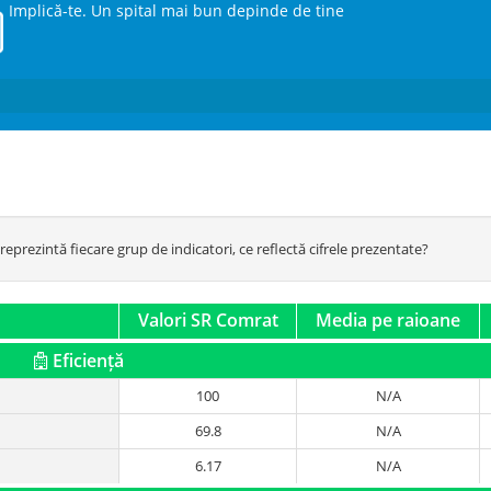
Implică-te. Un spital mai bun depinde de tine
eprezintă fiecare grup de indicatori, ce reflectă cifrele prezentate?
Valori SR Comrat
Media pe raioane
Eficiență
100
N/A
69.8
N/A
6.17
N/A