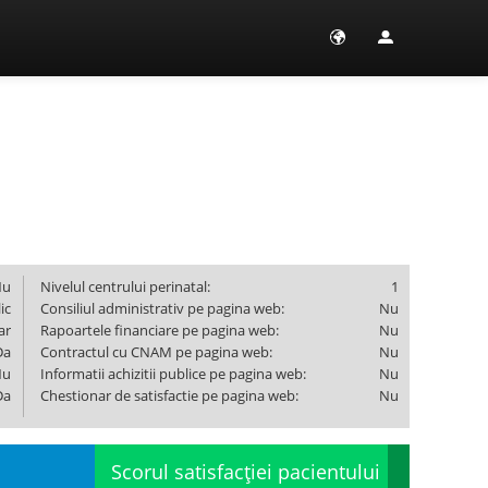
Nu
Nivelul centrului perinatal:
1
ic
Consiliul administrativ pe pagina web:
Nu
ar
Rapoartele financiare pe pagina web:
Nu
Da
Contractul cu CNAM pe pagina web:
Nu
Nu
Informatii achizitii publice pe pagina web:
Nu
Da
Chestionar de satisfactie pe pagina web:
Nu
Scorul satisfacţiei pacientului