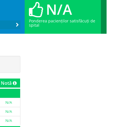
N/A
Ponderea pacienților satisfăcuți de
spital
Notă
N/A
N/A
N/A