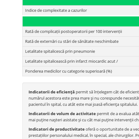
Indice de complexitate a cazurilor
Rată de complicații postoperatorii per 100 intervenții
Rată de externări cu stări de sănătate neschimbate
Letalitate spitalicescă prin pneumonie
Letalitate spitalicească prin infarct miocardic acut /
Ponderea medicilor cu categorie superioară (%)
Indicatorii de eficienţă
permit să înțelegem cât de eficient u
numărul acestora este prea mare şi nu corespunde necesităţil
pacientul în spital, cu atât este mai joasă eficienţa spitalului.
Indicatorii de volum de activitate
permit de a evalua atât 
mai puţine naşteri asistate şi cu cât mai puţine intervenţii chi
Indicatori de productivitate
oferă o oportunitate de a vede
prestațiilor personalului medical, în special, ale chirurgilor