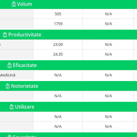
Volum
505
N/A
1759
N/A
Productivitate
e
23.09
N/A
24.35
N/A
Eficacitate
 Medicină
N/A
N/A
Notorietate
N/A
N/A
Utilizare
N/A
N/A
N/A
N/A