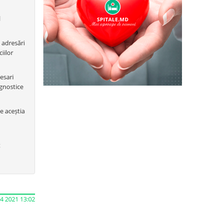
l
 adresări
iilor
cesari
agnostice
ce aceștia
t
04 2021 13:02