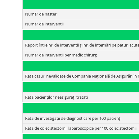
Număr de nașteri
Număr de intervenții
Raport între nr. de intervenții și nr. de internări pe paturi acut
Număr de intervenții per medic chirurg
Rată cazuri nevalidate de Compania Națională de Asigurări în
Rată pacienților neasigurați tratați
Rată de investigații de diagnosticare per 100 pacienți
Rată de colecistectomii laparoscopice per 100 colecistectomii