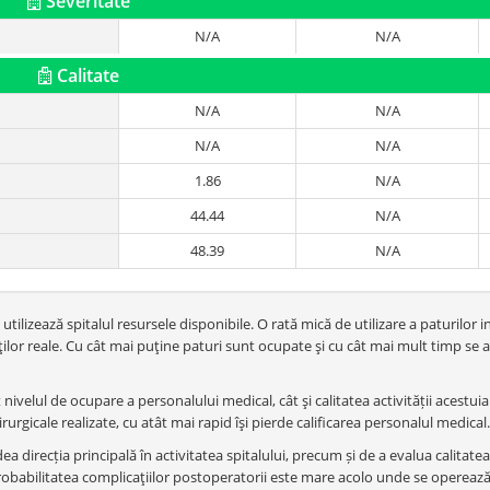
Severitate
N/A
N/A
Calitate
N/A
N/A
N/A
N/A
1.86
N/A
44.44
N/A
48.39
N/A
tilizează spitalul resursele disponibile. O rată mică de utilizare a paturilor i
or reale. Cu cât mai puţine paturi sunt ocupate şi cu cât mai mult timp se a
nivelul de ocupare a personalului medical, cât şi calitatea activității acestuia
rurgicale realizate, cu atât mai rapid îşi pierde calificarea personalul medical.
a direcția principală în activitatea spitalului, precum și de a evalua calitatea
. Probabilitatea complicaţiilor postoperatorii este mare acolo unde se opereaz