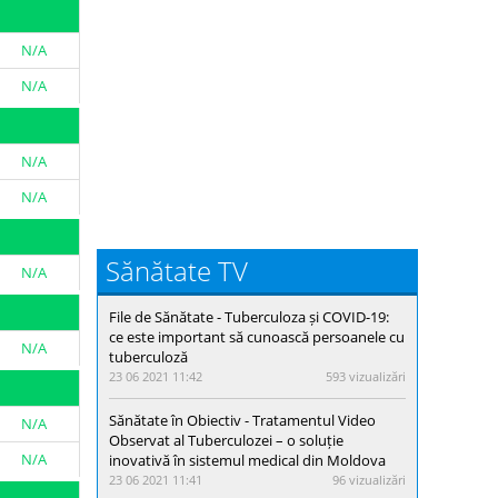
N/A
N/A
N/A
N/A
Sănătate TV
N/A
File de Sănătate - Тuberculoza și COVID-19:
ce este important să cunoască persoanele cu
N/A
tuberculoză
23 06 2021 11:42
593 vizualizări
Sănătate în Obiectiv - Tratamentul Video
N/A
Observat al Tuberculozei – o soluție
N/A
inovativă în sistemul medical din Moldova
23 06 2021 11:41
96 vizualizări