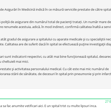
de Asigurări în Medicină indică în ce măsură serviciile prestate de către spita
ă poliţă de asigurare din numărul total de pacienţi tratați. Un număr mare de
re renumele acestuia, adică, în mod indirect, confirmă calitatea înaltă a servic
 atât gradul de asigurare a spitalului cu aparate medicale şi cu specialiştii ne
ate. Calitatea are de suferit dacă în spital se efectuează puţine investigaţii di
ari sunt indicatorii respectivi, cu atât mai bine funcţionează spitalul, deoare
 cheltuieli mai mici.
prestate şi activitatea personalului medical. Cu cât este mai mic numărul de
orarea stării de sănătate, de decesuri în spital prin pneumonie şi prin infarc
27 
sa fac anumite vetificari aici. E un spital trist cu multe lipsuri inca.