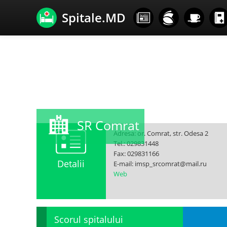
Spitale.MD
SR Comrat
Adresa: or. Comrat, str. Odesa 2
Tel.: 029831448
Fax: 029831166
Detalii
E-mail: imsp_srcomrat@mail.ru
Web
Scorul spitalului