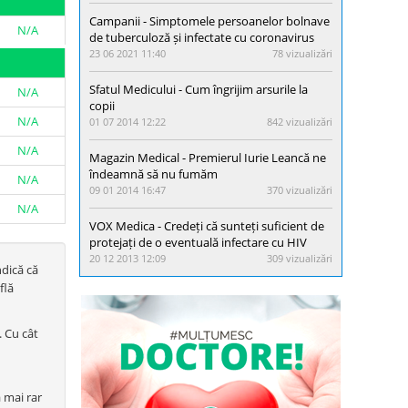
Campanii - Simptomele persoanelor bolnave
N/A
de tuberculoză și infectate cu coronavirus
23 06 2021 11:40
78 vizualizări
Sfatul Medicului - Cum îngrijim arsurile la
N/A
copii
N/A
01 07 2014 12:22
842 vizualizări
N/A
Magazin Medical - Premierul Iurie Leancă ne
îndeamnă să nu fumăm
N/A
09 01 2014 16:47
370 vizualizări
N/A
VOX Medica - Credeți că sunteți suficient de
protejați de o eventuală infectare cu HIV
20 12 2013 12:09
309 vizualizări
ndică că
flă
. Cu cât
ă mai rar