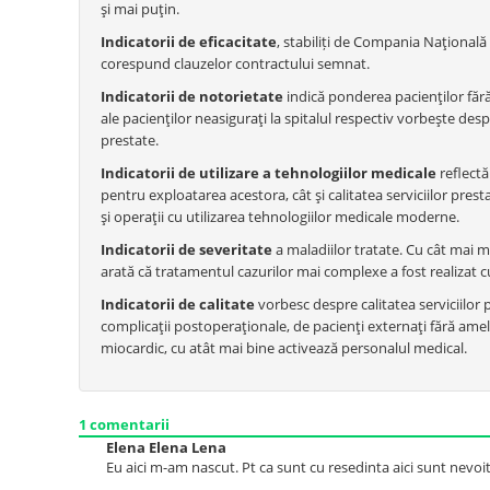
şi mai puţin.
Indicatorii de eficacitate
, stabiliți de Compania Naţională 
corespund clauzelor contractului semnat.
Indicatorii de notorietate
indică ponderea pacienţilor făr
ale pacienţilor neasiguraţi la spitalul respectiv vorbeşte desp
prestate.
Indicatorii de utilizare a tehnologiilor medicale
reflectă
pentru exploatarea acestora, cât şi calitatea serviciilor prest
şi operaţii cu utilizarea tehnologiilor medicale moderne.
Indicatorii de severitate
a maladiilor tratate. Cu cât mai m
arată că tratamentul cazurilor mai complexe a fost realizat cu
Indicatorii de calitate
vorbesc despre calitatea serviciilor 
complicaţii postoperaţionale, de pacienţi externaţi fără ameli
miocardic, cu atât mai bine activează personalul medical.
1
comentarii
Elena Elena Lena
Eu aici m-am nascut. Pt ca sunt cu resedinta aici sunt nevoita 