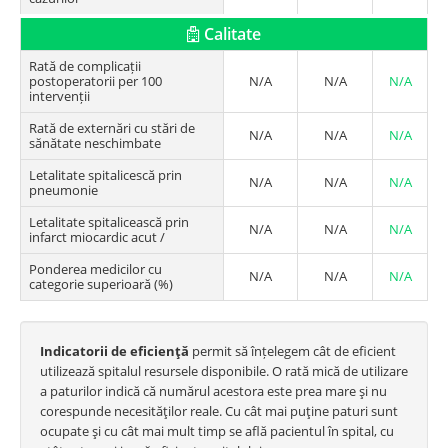
Calitate
Rată de complicații
postoperatorii per 100
N/A
N/A
N/A
intervenții
Rată de externări cu stări de
N/A
N/A
N/A
sănătate neschimbate
Letalitate spitalicescă prin
N/A
N/A
N/A
pneumonie
Letalitate spitalicească prin
N/A
N/A
N/A
infarct miocardic acut /
Ponderea medicilor cu
N/A
N/A
N/A
categorie superioară (%)
Indicatorii de eficienţă
permit să înțelegem cât de eficient
utilizează spitalul resursele disponibile. O rată mică de utilizare
a paturilor indică că numărul acestora este prea mare şi nu
corespunde necesităţilor reale. Cu cât mai puţine paturi sunt
ocupate şi cu cât mai mult timp se află pacientul în spital, cu