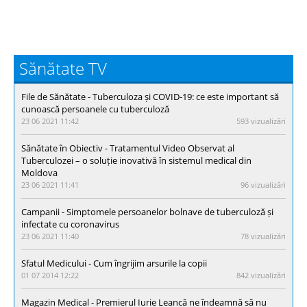
Sănătate TV
File de Sănătate - Тuberculoza și COVID-19: ce este important să
cunoască persoanele cu tuberculoză
23 06 2021 11:42
593 vizualizări
Sănătate în Obiectiv - Tratamentul Video Observat al
Tuberculozei – o soluție inovativă în sistemul medical din
Moldova
23 06 2021 11:41
96 vizualizări
Campanii - Simptomele persoanelor bolnave de tuberculoză și
infectate cu coronavirus
23 06 2021 11:40
78 vizualizări
Sfatul Medicului - Cum îngrijim arsurile la copii
01 07 2014 12:22
842 vizualizări
Magazin Medical - Premierul Iurie Leancă ne îndeamnă să nu