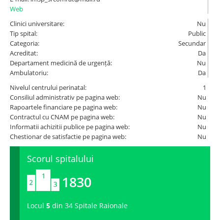
Web
Spitale.MD
Clinici universitare:
Nu
Tip spital:
Public
Categoria:
Secundar
Centrul PAS
Acreditat:
Da
Departament medicină de urgență:
Nu
Ambulatoriu:
Da
Școala E-Sănătate
Nivelul centrului perinatal:
1
Consiliul administrativ pe pagina web:
Nu
SanoTeca
Rapoartele financiare pe pagina web:
Nu
Contractul cu CNAM pe pagina web:
Nu
Informatii achizitii publice pe pagina web:
Nu
Chestionar de satisfactie pe pagina web:
Nu
Scorul spitalului
1830
Locul
5
din 34 Spitale Raionale