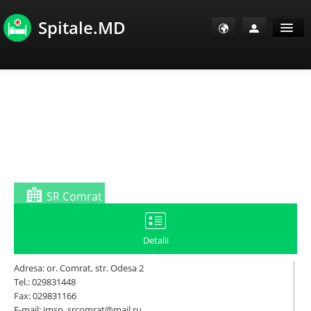
Spitale.MD
Sănătate Info
Sănătate TV
SanoClub
E-Sănătate Pacienți
SR Comrat
E-Sănătate Medici
Detalii
E-Sănătate Instituții
Adresa: or. Comrat, str. Odesa 2
Tel.: 029831448
Fax: 029831166
Tuberculoza Info
E-mail: imsp_srcomrat@mail.ru