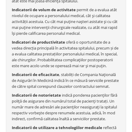
atât este mai joasă eficienţa spitalului.
Indicatorii de volum de activitate
permit de a evalua atât
nivelul de ocupare a personalului medical, cât şi calitatea
activității acestuia. Cu cât mai puţine naşteri asistate şi cu cât
mai puţine intervenţii chirurgicale realizate, cu atât mai rapid
îşi pierde calificarea personalul medical.
Indicatori de productivitate
oferă o oportunitate de a
vedea direcția principală în activitatea spitalului, precum și de
a evalua calitatea prestațiilor personalului medical, în special,
ale chirurgilor. Probabilitatea complicaţiilor postoperatorii
este mare acolo unde se operează mai rar şi mai puţin.
Indicatorii de eficacitate
, stabiliți de Compania Naţională
de Asigurări în Medicină indică în ce măsură serviciile prestate
de către spital corespund clauzelor contractului semnat.
Indicatorii de notorietate
indică ponderea pacienţilor fără
poliţă de asigurare din numărul total de pacienţi tratați. Un
număr mare de adresări ale pacienţilor neasiguraţi la spitalul
respectiv vorbeşte despre renumele acestuia, adică, în mod
indirect, confirmă calitatea înaltă a serviciilor prestate.
Indicatorii de utilizare a tehnologiilor medicale
reflectă