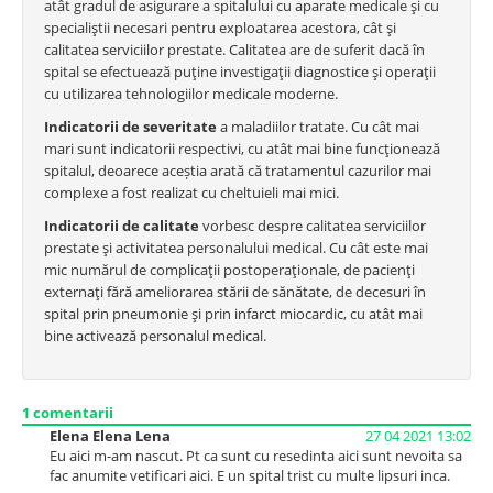
atât gradul de asigurare a spitalului cu aparate medicale şi cu
specialiştii necesari pentru exploatarea acestora, cât şi
calitatea serviciilor prestate. Calitatea are de suferit dacă în
spital se efectuează puţine investigaţii diagnostice şi operaţii
cu utilizarea tehnologiilor medicale moderne.
Indicatorii de severitate
a maladiilor tratate. Cu cât mai
mari sunt indicatorii respectivi, cu atât mai bine funcţionează
spitalul, deoarece aceștia arată că tratamentul cazurilor mai
complexe a fost realizat cu cheltuieli mai mici.
Indicatorii de calitate
vorbesc despre calitatea serviciilor
prestate şi activitatea personalului medical. Cu cât este mai
mic numărul de complicaţii postoperaţionale, de pacienţi
externaţi fără ameliorarea stării de sănătate, de decesuri în
spital prin pneumonie şi prin infarct miocardic, cu atât mai
bine activează personalul medical.
1
comentarii
Elena Elena Lena
27 04 2021 13:02
Eu aici m-am nascut. Pt ca sunt cu resedinta aici sunt nevoita sa
fac anumite vetificari aici. E un spital trist cu multe lipsuri inca.