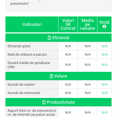
prezentate?
Valori
Media
Notă
Indicatori
SR
pe
Comrat
raioane
Eficiență
Eficiență spital
N/A
N/A
N/A
Rată de utilizare a patului
N/A
N/A
N/A
Durată medie de spitalizare
N/A
N/A
N/A
(zile)
Volum
Număr de nașteri
N/A
N/A
N/A
Număr de intervenții
N/A
N/A
N/A
Productivitate
Raport între nr. de intervenții și
N/A
N/A
N/A
nr. de internări pe paturi acute