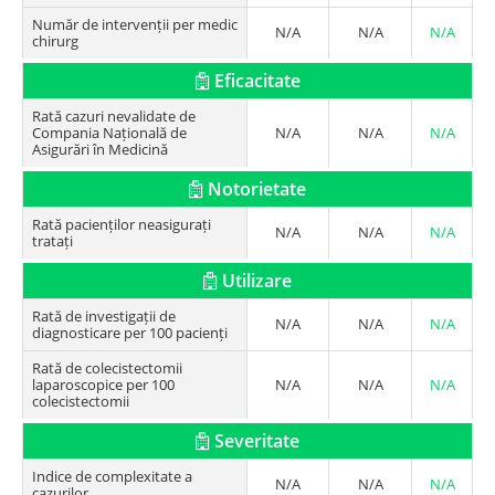
Număr de intervenții per medic
N/A
N/A
N/A
chirurg
Eficacitate
Rată cazuri nevalidate de
Compania Națională de
N/A
N/A
N/A
Asigurări în Medicină
Notorietate
Rată pacienților neasigurați
N/A
N/A
N/A
tratați
Utilizare
Rată de investigații de
N/A
N/A
N/A
diagnosticare per 100 pacienți
Rată de colecistectomii
laparoscopice per 100
N/A
N/A
N/A
colecistectomii
Severitate
Indice de complexitate a
N/A
N/A
N/A
cazurilor