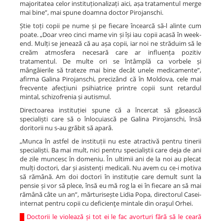
majoritatea celor instituționalizați aici, așa tratamentul merge
mai bine”, mai spune doamna doctor Pirojanschi.
Știe toți copii pe nume și pe fiecare încearcă să-l alinte cum
poate. „Doar vreo cinci mame vin și își iau copii acasă în week-
end. Mulți se jenează că au așa copii, iar noi ne străduim să le
creăm atmosfera necesară care ar influența pozitiv
tratamentul. De multe ori se întâmplă ca vorbele și
mângâierile să trateze mai bine decât unele medicamente”,
afirma Galina Pirojanschi, precizând că în Moldova, cele mai
frecvente afecțiuni psihiatrice printre copii sunt retardul
mintal, schizofrenia și autismul.
Directoarea instituției spune că a încercat să găsească
specialiști care să o înlocuiască pe Galina Pirojanschi, însă
doritorii nu s-au grăbit să apară.
„Munca în astfel de instituții nu este atractivă pentru tinerii
specialiști. Ba mai mult, nici pentru specialiștii care deja de ani
de zile muncesc în domeniu. În ultimii ani de la noi au plecat
mulți doctori, dar și asistenți medicali. Nu avem cu ce-i motiva
să rămână. Am doi doctori în instituție care demult sunt la
pensie și vor să plece, însă eu mă rog la ei în fiecare an să mai
rămână câte un an”, mărturisește Lidia Popa, directorul Casei-
internat pentru copii cu deficienţe mintale din oraşul Orhei.
█
Doctorii le violează și tot ei le fac avorturi fără să le ceară