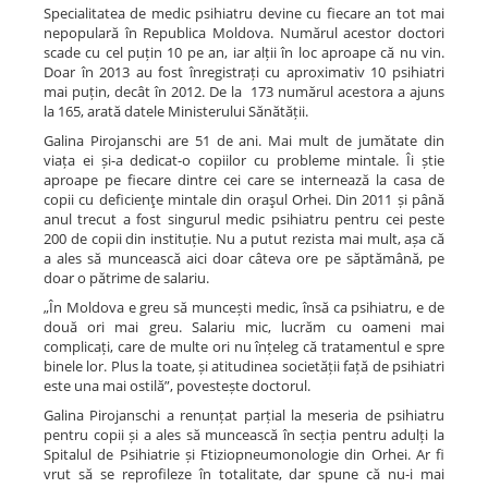
Specialitatea de medic psihiatru devine cu fiecare an tot mai
nepopulară în Republica Moldova. Numărul acestor doctori
scade cu cel puțin 10 pe an, iar alții în loc aproape că nu vin.
Doar în 2013 au fost înregistrați cu aproximativ 10 psihiatri
mai puțin, decât în 2012. De la 173 numărul acestora a ajuns
la 165, arată datele Ministerului Sănătății.
Galina Pirojanschi are 51 de ani. Mai mult de jumătate din
viața ei și-a dedicat-o copiilor cu probleme mintale. Îi știe
aproape pe fiecare dintre cei care se internează la casa de
copii cu deficienţe mintale din oraşul Orhei. Din 2011 și până
anul trecut a fost singurul medic psihiatru pentru cei peste
200 de copii din instituție. Nu a putut rezista mai mult, așa că
a ales să muncească aici doar câteva ore pe săptămână, pe
doar o pătrime de salariu.
„În Moldova e greu să muncești medic, însă ca psihiatru, e de
două ori mai greu. Salariu mic, lucrăm cu oameni mai
complicați, care de multe ori nu înțeleg că tratamentul e spre
binele lor. Plus la toate, și atitudinea societății față de psihiatri
este una mai ostilă”, povestește doctorul.
Galina Pirojanschi a renunțat parțial la meseria de psihiatru
pentru copii și a ales să muncească în secția pentru adulți la
Spitalul de Psihiatrie și Ftiziopneumonologie din Orhei. Ar fi
vrut să se reprofileze în totalitate, dar spune că nu-i mai