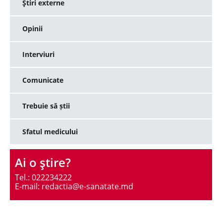
Ştiri externe
Opinii
Interviuri
Comunicate
Trebuie să știi
Sfatul medicului
Ai o ştire?
Tel.: 022234222
E-mail: redactia@e-sanatate.md