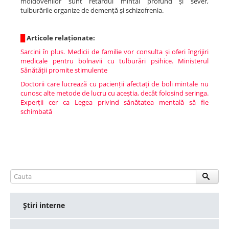
moldovenilor sunt retardul mintal profund și sever,
tulburările organize de demență și schizofrenia.
█
Articole relaționate:
Sarcini în plus. Medicii de familie vor consulta și oferi îngrijiri
medicale pentru bolnavii cu tulburări psihice. Ministerul
Sănătății promite stimulente
Doctorii care lucrează cu pacienții afectați de boli mintale nu
cunosc alte metode de lucru cu aceștia, decât folosind seringa.
Experții cer ca Legea privind sănătatea mentală să fie
schimbată
Ştiri interne