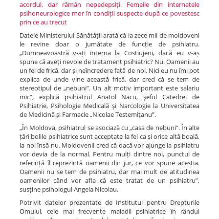
acordul, dar rămân nepedepsiți. Femeile din internatele
psihoneurologice mor în condiții suspecte după ce povestesc
prin ce au trecut
Datele Ministerului Sănătății arată că la zece mii de moldoveni
le revine doar o jumătate de funcție de psihiatru.
„Dumneavoastră v-ați interna la Costiujeni, dacă eu v-aș
spune că aveți nevoie de tratament psihiatric? Nu. Oamenii au
un fel de frică, dar și neîncredere față de noi. Nici eu nu îmi pot
explica de unde vine această frică, dar cred că se tem de
stereotipul de „nebuni”. Un alt motiv important este salariu
mic”, explică psihiatrul Anatol Nacu, şeful Catedrei de
Psihiatrie, Psihologie Medicală şi Narcologie la Universitatea
de Medicină şi Farmacie „Nicolae Testemiţanu”.
„În Moldova, psihiatrul se asociază cu „casa de nebuni”. În alte
țări bolile psihiatrice sunt acceptate la fel ca și orice altă boală,
la noi însă nu. Moldovenii cred că dacă vor ajunge la psihiatru
vor devia de la normal. Pentru mulți dintre noi, punctul de
referință îl reprezintă oamenii din jur, ce vor spune aceștia.
Oamenii nu se tem de psihiatru, dar mai mult de atitudinea
oamenilor când vor afla că este tratat de un psihiatru”,
susține psihologul Angela Nicolau.
Potrivit datelor prezentate de Institutul pentru Drepturile
Omului, cele mai frecvente maladii psihiatrice în rândul