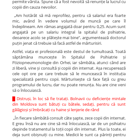
permite vârsta. Spune că a fost nevoită să renunțe la lucrul cu
copiii din cauza nevoilor.
„Am hotărât să mă reprofilez, pentru că salariul era foarte
mic, având în vedere volumul de muncă pe care îl
îndeplineam. Am rămas angajată doar pentru 0,25. Acum sunt
angajată pe un salariu integral la spitalul de psihiatrie,
deoarece acolo se plătește mai bine”, argumentează doctorul
puțin jenat că trebuie să facă astfel de mărturisiri.
Astfel, viața ei profesională este destul de tumultoasă. Toată
săptămâna muncește în Spitalul de Psihiatrie și
Ftiziopneumonologie din Orhei, iar sâmbăta, atunci când are
zi liberă, vine și consultă și copiii din internat. Așa recuperează
cele opt ore pe care trebuie să le muncească în instituția
specializată pentru copii. Mărturisește că face față cu greu
programului de lucru, dar nu poate renunța. Nu are cine veni
să o înlocuiască.
█
Distruși, în loc să fie tratați. Bolnavii cu deficiențe mintale
din Moldova sunt bătuți cu bâtele, sedați, pentru că sunt
gălăgioși și îmbrăcați cu haine și lenjerie de rând
„În fiecare sâmbătă consult câte șapte, zece copii din internat.
E greu însă nu are cine să mă înlocuiască, iar de un psihiatru
depinde tratamentul la toții copii din internat. Plus la toate, ei
deja sunt obișnuiți cu mine. Medicii le sunt ca părinți pentru