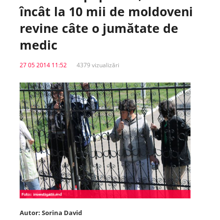
încât la 10 mii de moldoveni
Spitale.MD
revine câte o jumătate de
medic
Centrul PAS
27 05 2014 11:52
4379 vizualizări
Școala E-Sănătate
SanoTeca
Autor: Sorina David