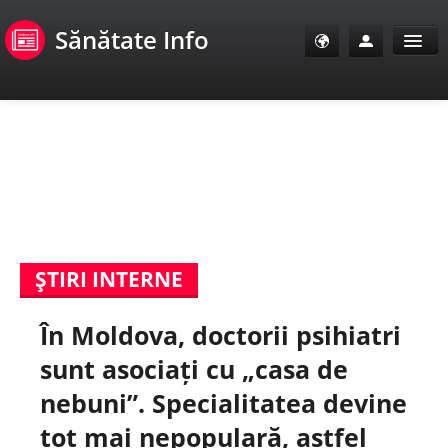
Sănătate Info
Sănătate Info
Sănătate TV
SanoClub
ŞTIRI INTERNE
E-Sănătate Pacienți
În Moldova, doctorii psihiatri
E-Sănătate Medici
sunt asociați cu „casa de
E-Sănătate Instituții
nebuni”. Specialitatea devine
tot mai nepopulară, astfel
Tuberculoza Info