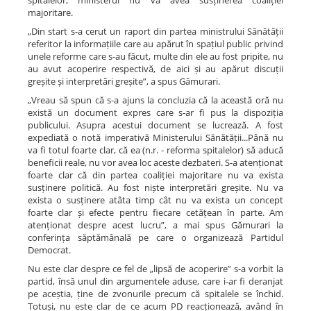
spitalelor, ministerul nu va avea susținerea coaliției
majoritare.
„Din start s-a cerut un raport din partea ministrului Sănătății
referitor la informațiile care au apărut în spațiul public privind
unele reforme care s-au făcut, multe din ele au fost pripite, nu
au avut acoperire respectivă, de aici și au apărut discuții
greșite și interpretări greșite”, a spus Gămurari.
„Vreau să spun că s-a ajuns la concluzia că la această oră nu
există un document expres care s-ar fi pus la dispoziția
publicului. Asupra acestui document se lucrează. A fost
expediată o notă imperativă Ministerului Sănătății...Până nu
va fi totul foarte clar, că ea (n.r. - reforma spitalelor) să aducă
beneficii reale, nu vor avea loc aceste dezbateri. S-a atenționat
foarte clar că din partea coaliției majoritare nu va exista
susținere politică. Au fost niște interpretări greșite. Nu va
exista o susținere atâta timp cât nu va exista un concept
foarte clar și efecte pentru fiecare cetățean în parte. Am
atenționat despre acest lucru”, a mai spus Gămurari la
conferința săptămânală pe care o organizează Partidul
Democrat.
Nu este clar despre ce fel de „lipsă de acoperire” s-a vorbit la
partid, însă unul din argumentele aduse, care i-ar fi deranjat
pe aceștia, ține de zvonurile precum că spitalele se închid.
Totuși, nu este clar de ce acum PD reacționează, având în