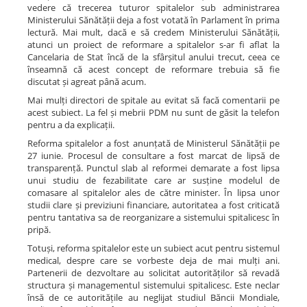
vedere că trecerea tuturor spitalelor sub administrarea
Ministerului Sănătății deja a fost votată în Parlament în prima
lectură. Mai mult, dacă e să credem Ministerului Sănătății,
atunci un proiect de reformare a spitalelor s-ar fi aflat la
Cancelaria de Stat încă de la sfârșitul anului trecut, ceea ce
înseamnă că acest concept de reformare trebuia să fie
discutat și agreat până acum.
Mai mulți directori de spitale au evitat să facă comentarii pe
acest subiect. La fel și mebrii PDM nu sunt de găsit la telefon
pentru a da explicații.
Reforma spitalelor a fost anunțată de Ministerul Sănătății pe
27 iunie. Procesul de consultare a fost marcat de lipsă de
transparență. Punctul slab al reformei demarate a fost lipsa
unui studiu de fezabilitate care ar susține modelul de
comasare al spitalelor ales de către minister. În lipsa unor
studii clare și previziuni financiare, autoritatea a fost criticată
pentru tantativa sa de reorganizare a sistemului spitalicesc în
pripă.
Totuși, reforma spitalelor este un subiect acut pentru sistemul
medical, despre care se vorbeste deja de mai mulți ani.
Partenerii de dezvoltare au solicitat autorităților să revadă
structura și managementul sistemului spitalicesc. Este neclar
însă de ce autoritățile au neglijat studiul Băncii Mondiale,