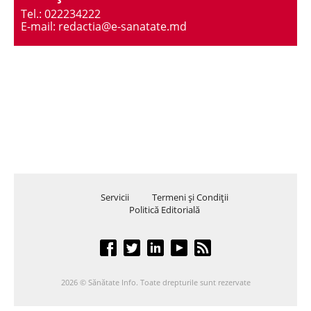
Tel.: 022234222
E-mail: redactia@e-sanatate.md
Servicii
Termeni şi Condiţii
Politică Editorială
2026 © Sănătate Info. Toate drepturile sunt rezervate