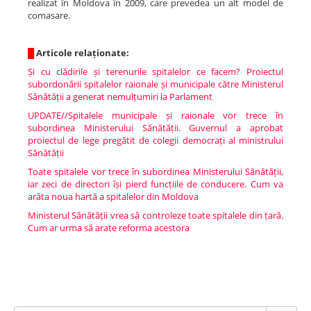
realizat în Moldova în 2009, care prevedea un alt model de
comasare.
█
Articole relaționate:
Și cu clădirile și terenurile spitalelor ce facem? Proiectul
subordonării spitalelor raionale și municipale către Ministerul
Sănătății a generat nemulțumiri la Parlament
UPDATE//Spitalele municipale și raionale vor trece în
subordinea Ministerului Sănătății. Guvernul a aprobat
proiectul de lege pregătit de colegii democrați al ministrului
Sănătății
Toate spitalele vor trece în subordinea Ministerului Sănătății,
iar zeci de directori își pierd funcțiile de conducere. Cum va
arăta noua hartă a spitalelor din Moldova
Ministerul Sănătății vrea să controleze toate spitalele din țară.
Cum ar urma să arate reforma acestora