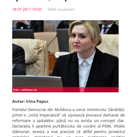
18 07 2017 16:50
9680 vizualizări
Spitale.MD
Centrul PAS
Școala E-Sănătate
SanoTeca
Autor: Irina Papuc
Partidul Democrat din Moldova a cerut ministrului Sănătății,
printr-o „notă imperativă” să oprească procesul demarat de
reformare a spitalelor, până nu va exista un concept clar.
Declarația îi aparține purtătorului de cuvânt al PDM, Vitalie
Gămurari. Acesta a mai precizat că altfel pentru proiectul