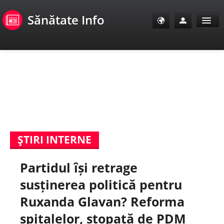
Sănătate Info
Sănătate Info
Sănătate TV
SanoClub
ŞTIRI INTERNE
E-Sănătate Pacienți
Partidul își retrage
E-Sănătate Medici
susținerea politică pentru
E-Sănătate Instituții
Ruxanda Glavan? Reforma
spitalelor, stopată de PDM
Tuberculoza Info