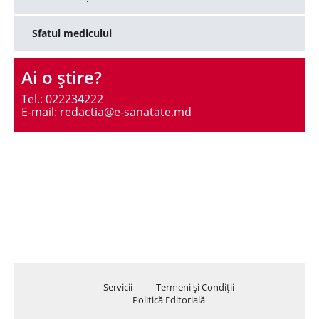
Sfatul medicului
Ai o ştire?
Tel.: 022234222
E-mail: redactia@e-sanatate.md
Servicii
Termeni şi Condiţii
Politică Editorială