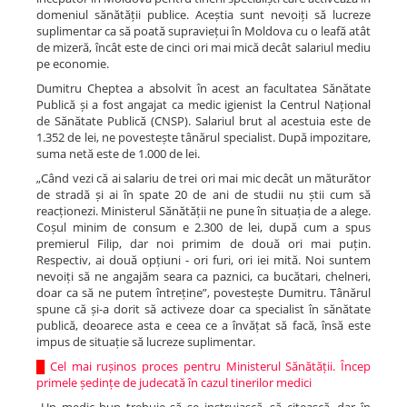
domeniul sănătății publice. Aceștia sunt nevoiți să lucreze
suplimentar ca să poată supraviețui în Moldova cu o leafă atât
de mizeră, încât este de cinci ori mai mică decât salariul mediu
pe economie.
Dumitru Cheptea a absolvit în acest an facultatea Sănătate
Publică și a fost angajat ca medic igienist la Centrul Național
de Sănătate Publică (CNSP). Salariul brut al acestuia este de
1.352 de lei, ne povestește tânărul specialist. După impozitare,
suma netă este de 1.000 de lei.
„Când vezi că ai salariu de trei ori mai mic decât un măturător
de stradă și ai în spate 20 de ani de studii nu știi cum să
reacționezi. Ministerul Sănătății ne pune în situația de a alege.
Coșul minim de consum e 2.300 de lei, după cum a spus
premierul Filip, dar noi primim de două ori mai puțin.
Respectiv, ai două opțiuni - ori furi, ori iei mită. Noi suntem
nevoiți să ne angajăm seara ca paznici, ca bucătari, chelneri,
doar ca să ne putem întreține”, povestește Dumitru. Tânărul
spune că și-a dorit să activeze doar ca specialist în sănătate
publică, deoarece asta e ceea ce a învățat să facă, însă este
impus de situație să lucreze suplimentar.
█
Cel mai rușinos proces pentru Ministerul Sănătății. Încep
primele ședințe de judecată în cazul tinerilor medici