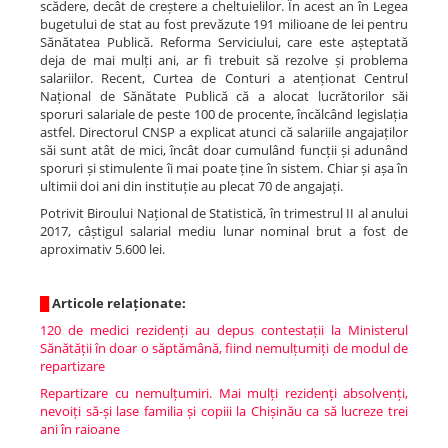
scădere, decât de creștere a cheltuielilor. În acest an în Legea
bugetului de stat au fost prevăzute 191 milioane de lei pentru
Sănătatea Publică. Reforma Serviciului, care este așteptată
deja de mai mulți ani, ar fi trebuit să rezolve și problema
salariilor. Recent, Curtea de Conturi a atenționat Centrul
Național de Sănătate Publică că a alocat lucrătorilor săi
sporuri salariale de peste 100 de procente, încălcând legislația
astfel. Directorul CNSP a explicat atunci că salariile angajaților
săi sunt atât de mici, încât doar cumulând funcții și adunând
sporuri și stimulente îi mai poate ține în sistem. Chiar și așa în
ultimii doi ani din instituție au plecat 70 de angajați.
Potrivit Biroului Național de Statistică, în trimestrul II al anului
2017, câștigul salarial mediu lunar nominal brut a fost de
aproximativ 5.600 lei.
█
Articole relaționate:
120 de medici rezidenți au depus contestații la Ministerul
Sănătății în doar o săptămână, fiind nemulțumiți de modul de
repartizare
Repartizare cu nemulțumiri. Mai mulți rezidenți absolvenți,
nevoiți să-și lase familia și copiii la Chișinău ca să lucreze trei
ani în raioane