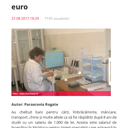
euro
Spitale.MD
25 08 2017 18:29
7145 vizualizări
Centrul PAS
Școala E-Sănătate
SanoTeca
Autor: Parascovia Rogate
Au cheltuit bani pentru cărți, îmbrăcăminte, mâncare,
transport, chirie și multe altele ca să fie răsplătiți după 8 ani de
studii cu un salariu de 1.000 de lei. Acesta este salariul de
începător în Moldova pentru tinerii specialiști care activează în