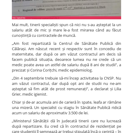
Mai mult, tinerii specialiști spun că nici nu s-au așteptat la un
salariu atât de mic și mare le-a fost mirarea când au făcut
cunoștință cu contractele de muncă.
„Am fost repartizată la Centrul de Sănătate Publică din
Călărași. Am născut recent și respectiv sunt în concediu de
maternitate, dar după ce am văzut contractul am decis să
facem publică situația, deoarece lumea nu ne crede că un
medic poate avea un astfel de salariu după 8 ani de studii”, a
precizat și Corina Corițchi, medic epidemiolog.
„Din 4 septembrie trebuie să-mi încep activitatea la CNSP. Nu
am văzut contractul, dar după opt ani de studii nu ne-am
așteptat să fim atât de prost remunerați”, a declarat și Lilia
Grier, medic igienist.
Chiar și de-ar acumula ani de carieră în spate, leafa ar rămâne
una mizeră. Un specialist cu stagiu în Sănătate Publică ridică
acum un salariu de aproximativ 3.500 de lei.
„Ministerul Sănătății dă în judecată tinerii care nu lucrează
după repartizare. Eu cred că în contractul de rezidențiat pe
care studenții îl semnează ar trebui stipulată încă o cerință – în