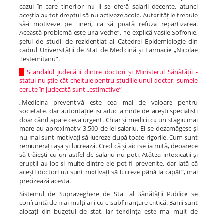
cazul în care tinerilor nu li se oferă salarii decente, atunci
aceștia au tot dreptul să nu activeze acolo. Autoritățile trebuie
să-i motiveze pe tineri, ca să poată refuza repartizarea.
Această problemă este una veche”, ne explică Vasile Sofronie,
șeful de studii de rezidențiat al Catedrei Epidemiologie din
cadrul Universității de Stat de Medicină și Farmacie „Nicolae
Testemițanu”.
█
Scandalul judecății dintre doctori și Ministerul Sănătății -
statul nu știe cât cheltuie pentru studiile unui doctor, sumele
cerute în judecată sunt „estimative”
„Medicina preventivă este cea mai de valoare pentru
societate, dar autoritățile își aduc aminte de acești specialiști
doar când apare ceva urgent. Chiar și medicii cu un stagiu mai
mare au aproximativ 3.500 de lei salariu. Ei se dezamăgesc și
nu mai sunt motivați să lucreze după toate rigorile. Cum sunt
remunerați așa și lucrează. Cred că și aici se ia mită, deoarece
să trăiești cu un astfel de salariu nu poți. Atâtea intoxicații și
erupții au loc și multe dintre ele pot fi prevenite, dar iată că
acești doctori nu sunt motivați să lucreze până la capăt”, mai
precizează acesta.
Sistemul de Supraveghere de Stat al Sănătății Publice se
confruntă de mai mulți ani cu o subfinanțare critică. Banii sunt
alocați din bugetul de stat, iar tendința este mai mult de