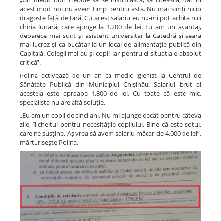
„Un medic bun trebuie să se instruiască, să citească, dar în
acest mod noi nu avem timp pentru asta. Nu mai simți nicio
dragoste față de țară. Cu acest salariu eu nu-mi pot achita nici
chiria lunară, care ajunge la 1.200 de lei. Eu am un avantaj,
deoarece mai sunt și asistent universitar la Catedră și seara
mai lucrez și ca bucătar la un local de alimentație publică din
Capitală. Colegii mei au și copii, iar pentru ei situația e absolut
critică”.
Polina activează de un an ca medic igienist la Centrul de
Sănătate Publică din Municipiul Chișinău. Salariul brut al
acesteia este aproape 1.800 de lei. Cu toate că este mic,
specialista nu are altă soluție.
„Eu am un copil de cinci ani. Nu-mi ajunge decât pentru câteva
zile, îl cheltui pentru necesitățile copilului. Bine că este soțul,
care ne susține. Aș vrea să avem salariu măcar de 4.000 de lei”,
mărturisește Polina.