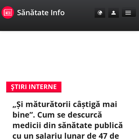
Sănătate Info
Sănătate Info
Sănătate TV
SanoClub
ŞTIRI INTERNE
E-Sănătate Pacienți
„Și măturătorii câștigă mai
E-Sănătate Medici
bine”. Cum se descurcă
E-Sănătate Instituții
medicii din sănătate publică
cu un salariu lunar de 47 de
Tuberculoza Info