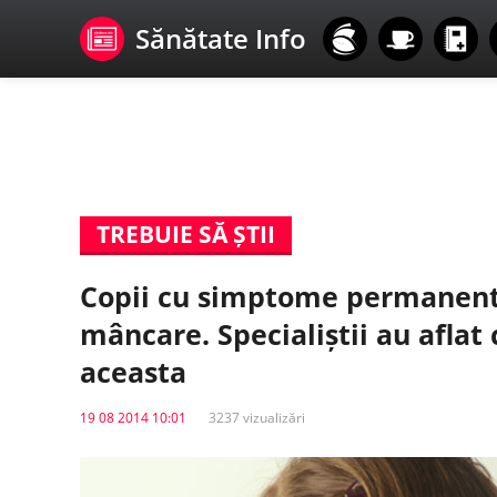
Sănătate Info
TREBUIE SĂ ȘTII
Copii cu simptome permanente 
mâncare. Specialiștii au aflat
aceasta
19 08 2014 10:01
3237 vizualizări