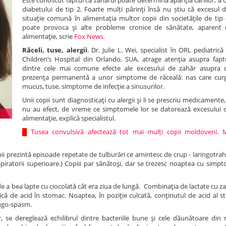
Este cunoscut faptul că zahărul poate determina apariţia cariilor, a ob
diabetului de tip 2. Foarte mulți părinţi însă nu știu că excesul 
situaţie comună în alimentaţia multor copii din societăţile de tip 
poate provoca şi alte probleme cronice de sănătate, aparent 
alimentaţie, scrie
Fox News.
Răceli, tuse, alergii
. Dr. Julie L. Wei, specialist în ORL pediatri
Children’s Hospital din Orlando, SUA, atrage atenţia asupra fapt
dintre cele mai comune efecte ale excesului de zahăr asupra c
prezenţa permanentă a unor simptome de răceală: nas care curg
mucus, tuse, simptome de infecţie a sinusurilor.
Unii copii sunt diagnosticaţi cu alergii şi li se prescriu medicamente
nu au efect, de vreme ce simptomele lor se datorează excesului 
alimentaţie, explică specialistul.
█
Tusea convulsivă afectează tot mai mulți copii moldoveni. M
pii prezintă episoade repetate de tulburări ce amintesc de crup - laringotra
respiratorii superioare.) Copiii par sănătoşi, dar se trezesc noaptea cu si
l de a bea lapte cu ciocolată cât era ziua de lungă. Combinaţia de lactate cu z
că de acid în stomac. Noaptea, în poziţie culcată, conţinutul de acid al s
ringo-spasm.
 se dereglează echilibrul dintre bacteriile bune şi cele dăunătoare din