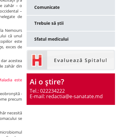
ezităţii şi a
de zahăr – o
Comunicate
occidental –
nelegate de
Trebuie să știi
că la Nemours
ului că unul
Sfatul medicului
opiilor este
e, exces de
, dar acestea
de zahăr din
Ai o ştire?
aladia este
Tel.: 022234222
heobronşită -
E-mail: redactia@e-sanatate.md
mptome precum
ahăr necesită
tomacului se
 microbiomul