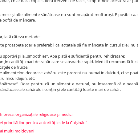
şadar, chiar dacă copiii suferă frecvent de răceli, simptomele acestora ar pu
egumele şi alte alimente sănătoase nu sunt neapărat mofturoşi. E posibil ca,
de poftă de mâncare.
or; iată câteva metode:
te proaspete (dar e preferabil ca lactatele să fie mâncate în cursul zilei, nu 
u sportivi şi la „smoothies”. Apa plată e suficientă pentru rehidratare;
onţin cantităţi mari de zahăr care se absoarbe rapid. Medicii recomandă încl
ăţele de fructe;
le alimentelor, deoarece zahărul este prezent nu numai în dulciuri, ci se po
tru micul dejun, etc;
le sănătoase”. Doar pentru că un aliment e natural, nu înseamnă că e neapă
ănătoase ale zahărului, conţin şi ele cantităţi foarte mari de zahăr.
i presa, organizațiile religioase și medicii
ei priorităților pentru autoritățile de la Chișinău”
mai mulți moldoveni