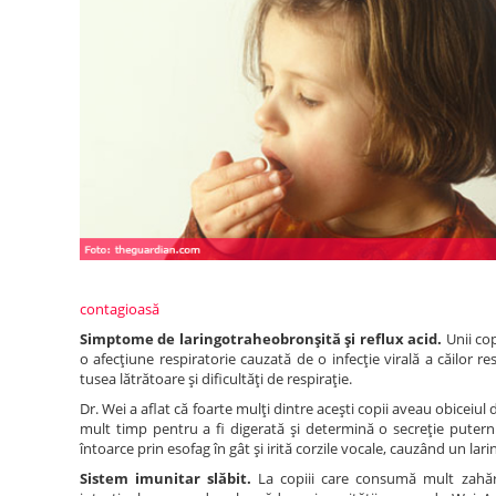
contagioasă
Simptome de laringotraheobronşită şi reflux acid.
Unii co
o afecţiune respiratorie cauzată de o infecţie virală a căilor 
tusea lătrătoare şi dificultăţi de respiraţie.
Dr. Wei a aflat că foarte mulţi dintre aceşti copii aveau obiceiu
mult timp pentru a fi digerată şi determină o secreţie puterni
întoarce prin esofag în gât şi irită corzile vocale, cauzând un la
Sistem imunitar slăbit.
La copiii care consumă mult zahăr,