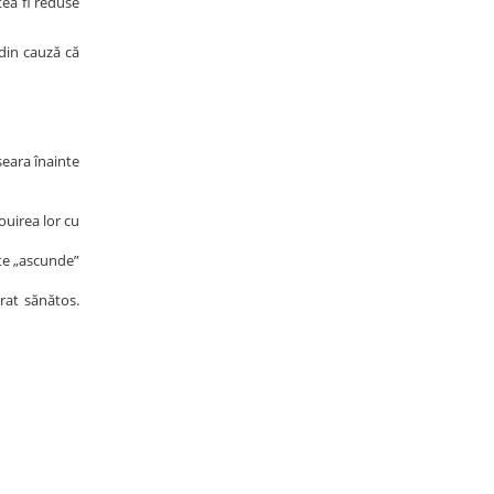
tea fi reduse
 din cauză că
seara înainte
ouirea lor cu
ate „ascunde”
rat sănătos.