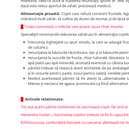
intestinal, ceea ce duce la scăderea imunităţii, spune dr. Wei. A
dacă este redus aportul de zahăr, precizează medicul.
Alimentaţie proastă.
Copiii care refuză constant fructele, l
mănâncă mult zahăr, să sufere de dureri de stomac şi de lipsă 
█
Tusea convulsivă, o infecție care poate cauza chiar moarte
Specialiştii recomandă reducerea zahărului în alimentaţia copiil
Înlocuirea îngheţatei cu iaurt simplu, la care se adaugă fruc
de culcare.);
renunţarea la băuturile răcoritoare, dar şi la băuturile pentr
renunţarea la sucurile de fructe, chiar naturale, deoarece c
apă plată sau apă minerală, aromată eventual cu câteva buc
părinții trebuie să citească atent etichetele de pe ambalaje
şi în sosurile pentru paste, sosul pentru salată, cerelele pen
Medicii avertizează părinții să fie atenți la „alternative
Mierea şi nectarul de agave, promovate ca fiind alternative s
█
Articole relaționate:
Tot mai puțini părinți moldoveni își vaccinează copiii. De vină ar f
Alexandra Yuster: „ Vaccinarea copiilor trebuie să fie în capul list
Echinococoza, confundată frecvent cu cancerul, afectează tot 