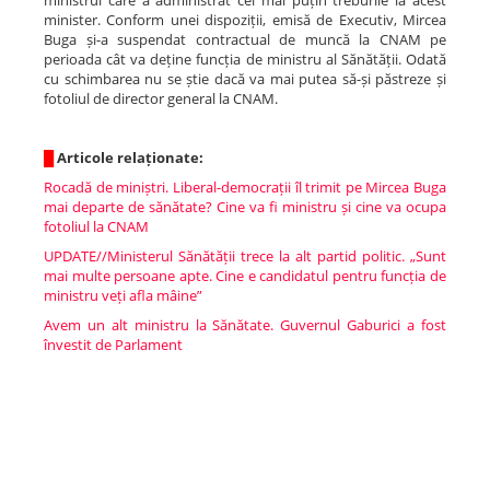
ministrul care a administrat cel mai puțin treburile la acest
minister. Conform unei dispoziții, emisă de Executiv, Mircea
Buga și-a suspendat contractual de muncă la CNAM pe
perioada cât va deține funcția de ministru al Sănătății. Odată
cu schimbarea nu se știe dacă va mai putea să-și păstreze și
fotoliul de director general la CNAM.
█
Articole relaționate:
Rocadă de miniștri. Liberal-democrații îl trimit pe Mircea Buga
mai departe de sănătate? Cine va fi ministru și cine va ocupa
fotoliul la CNAM
UPDATE//Ministerul Sănătății trece la alt partid politic. „Sunt
mai multe persoane apte. Cine e candidatul pentru funcția de
ministru veți afla mâine”
Avem un alt ministru la Sănătate. Guvernul Gaburici a fost
învestit de Parlament