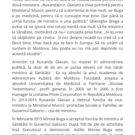
două ministere. „Ruxanda(n.n. Glavan) e chiar potrivită pentru
Ministerul Muncii, pentru că e domeniul ei mai mult, iar Buga
e pe medicină, pentru că o cunoaște mai bine. Dar până la
urmă funcția de ministru e una politică.” Gheorghe Brega a
evitat să ne spună cine totuși merită mai mult să fie ministru
la Sănătate, motivând că nu-i cunoaște prea bine. „N-aș vrea
să obijduiesc pe cineva. Și nici despre rocadă nu cred că s-a
făcut bine, chiar dacă așa se face în Europa. Să nu uităm că
suntem în Moldova. Sau poate eu nu mă pot deprinde cu
această situație”.
Amintim că Ruxanda Glavan, cu master în administrare
publică, la doar 36 de ani ar putea deveni cel mai tânăr
ministru al Sănătății . Ea va absolvi la anul Academia de
Administrare Publică din Moldova. Totodată, aceasta a
absolvit Universitatea de Medicină și Farmacie „Nicolae
Testemițanu”, profil general, în 2003, iar în 2006 a fost
manager la unitatea Pfizer Corporation în Republica Moldova.
În 2013-2015 Ruxanda Glavan a deținut funcția de vice-
ministru la Ministerul Muncii, protecției Sociale și Familiei, iar
Guvernul Gaburici – cea de ministru.
În februarie 2015 Mircea Buga a acceptat funcția de ministru al
Sănătății în Guvernul Gaburici. După 100 de zile de activitate
însă Executivul a demisionat. Astfel, Mircea Buga este