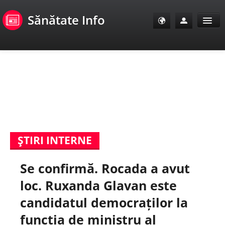
Sănătate Info
Sănătate Info
Sănătate TV
SanoClub
ŞTIRI INTERNE
E-Sănătate Pacienți
Se confirmă. Rocada a avut
E-Sănătate Medici
loc. Ruxanda Glavan este
E-Sănătate Instituții
candidatul democraților la
funcția de ministru al
Tuberculoza Info