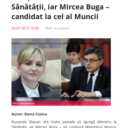
Sănătății, iar Mircea Buga –
Spitale.MD
candidat la cel al Muncii
24 07 2015 15:56
3841 vizualizări
Centrul PAS
Școala E-Sănătate
SanoTeca
Autor: Elena Cioina
Ruxanda Glavan are toate şansele să ajungă Ministru la
Sănătate, iar Mircea Buga – să conducă Ministerul Muncii,