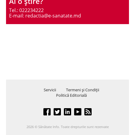
Ai o ştire?
Tel.: 022234222
E-mail: redactia@e-sanatate.md
Servicii
Termeni şi Condiţii
Politică Editorială
2026 © Sănătate Info. Toate drepturile sunt rezervate