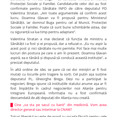
Protecției Sociale și Familiei. Candidaturile celor doi au fost
confirmate pentru Sănătate INFO de către deputatul PD
Valentina Stratan. „Am toate argumentele să confirm acest
lucru. Doamna Glavan va fi propusă pentru Ministerul
Sănătății, iar domnul Buga pentru cel al Muncii, Protecției
Sociale și Familiei. Poate că sunt bune schimbările astea, dar
cu siguranță va lua timp pentru adaptare”.
Valentina Stratan a mai declarat că funcția de ministru a
Sănătății i-a fost și ei propusă, dar a refuzat-o. „Eu nu aspir la
acest post și nici sănătate nu-mi permite. Pot face mai multe
lucruri din postura pe care o am în prezent. Doamna Glavan
aspiră, ea e tânără și dispusă să conducă această instituție”, a
precizat deputatul.
În altă ordine de idei, se pare că cei doi miniștri ar fi fost
mutați cu locurile prin tragere la sorți. Cel puțin așa susține
deputatul PL, Gheorghe Brega. Deși nu a participat la
negocieri, Brega spune că instituțiile statului anume așa ar fi
fost împărțite în cadrul negocierilor noii Alianțe pentru
Integrare Europeană. Informația nu a fost confirmată
deocamdată de alți deputați din Alianța nou creată.
█
Cine „va sta pe sacul cu banii” din medicină. Vom avea
director general sau interimar la CNAM?
Totuși liberalul nu este de-acord cu rocada făcută pentru cele