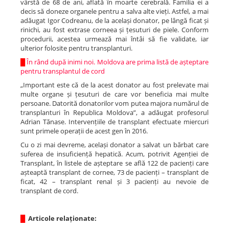
vârstă de 68 de ani, aflată în moarte cerebrală. Familia ei a
decis să doneze organele pentru a salva alte vieți. Astfel, a mai
adăugat Igor Codreanu, de la același donator, pe lângă ficat și
rinichi, au fost extrase corneea și țesuturi de piele. Conform
procedurii, acestea urmează mai întâi să fie validate, iar
ulterior folosite pentru transplanturi.
█
În rând după inimi noi. Moldova are prima listă de așteptare
pentru transplantul de cord
„Important este că de la acest donator au fost prelevate mai
multe organe și țesuturi de care vor beneficia mai multe
persoane. Datorită donatorilor vom putea majora numărul de
transplanturi în Republica Moldova”, a adăugat profesorul
Adrian Tănase. Intervențiile de transplant efectuate miercuri
sunt primele operații de acest gen în 2016.
Cu o zi mai devreme, același donator a salvat un bărbat care
suferea de insuficiență hepatică. Acum, potrivit Agenției de
Transplant, în listele de așteptare se află 122 de pacienți care
așteaptă transplant de cornee, 73 de pacienți – transplant de
ficat, 42 – transplant renal și 3 pacienți au nevoie de
transplant de cord.
█
Articole relaționate: