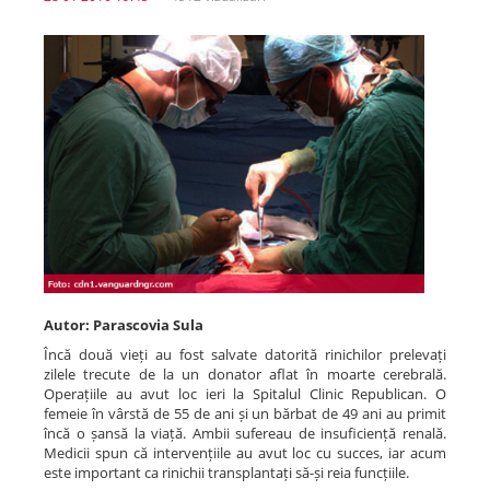
Spitale.MD
Centrul PAS
Școala E-Sănătate
SanoTeca
Autor: Parascovia Sula
Încă două vieți au fost salvate datorită rinichilor prelevați
zilele trecute de la un donator aflat în moarte cerebrală.
Operațiile au avut loc ieri la Spitalul Clinic Republican. O
femeie în vârstă de 55 de ani și un bărbat de 49 ani au primit
încă o șansă la viață. Ambii sufereau de insuficiență renală.
Medicii spun că intervențiile au avut loc cu succes, iar acum
este important ca rinichii transplantați să-și reia funcțiile.