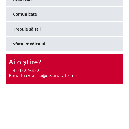
Comunicate
Trebuie să știi
Sfatul medicului
Ai o ştire?
Tel.: 022234222
E-mail: redactia@e-sanatate.md