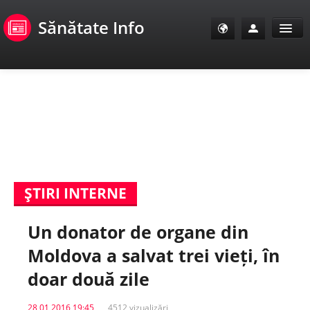
Sănătate Info
Sănătate Info
Sănătate TV
SanoClub
ŞTIRI INTERNE
E-Sănătate Pacienți
Un donator de organe din
E-Sănătate Medici
Moldova a salvat trei vieți, în
E-Sănătate Instituții
doar două zile
Tuberculoza Info
28 01 2016 19:45
4512 vizualizări