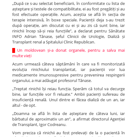
„După ce s-au selectat beneficiarii, în conformitate cu lista de
așteptare și testele de compatibilitate, ei au fost pregătiți și au
fost efectuate operațiile. Acum, aceștia se află în secția de
terapie intensivă, în boxe speciale. Pacienții deja s-au trezit
după operație, am discutat cu ei și au zis că sunt bine, iar
rinichii încep să-și reia funcțiile”, a declarat pentru Sănătate
INFO Adrian Tănase, șeful Clinicii de Urologie, Dializă și
Transplant renal a Spitalului Clinic Republican.
█
Un moldovean și-a donat organele, pentru a salva mai
multe vieți
Acum urmează câteva săptămâni în care va fi monitorizată
evoluția rinichiului transplantat, iar pacienții vor lua
medicamente imunosupresive pentru prevenirea respingerii
organului, a mai adăugat profesorul Tănase.
„Treptat rinichii își reiau funcția. Sperăm că totul va decurge
bine, iar funcțiile vor fi reluate.” Ambii pacienți sufereau de
insuficiență renală. Unul dintre ei făcea dializă de un an, iar
altul - de opt.
„Doamna se află în lista de așteptare de câteva luni, iar
bărbatul de aproximativ un an”, a afirmat directorul Agenției
de Transplant, Igor Codreanu.
Vom preciza că rinichii au fost prelevați de la o pacientă în