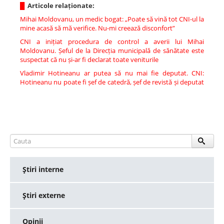
█
Articole relaționate:
Mihai Moldovanu, un medic bogat: „Poate să vină tot CNI-ul la
mine acasă să mă verifice. Nu-mi creează disconfort”
CNI a inițiat procedura de control a averii lui Mihai
Moldovanu. Șeful de la Direcția municipală de sănătate este
suspectat că nu și-ar fi declarat toate veniturile
Vladimir Hotineanu ar putea să nu mai fie deputat. CNI:
Hotineanu nu poate fi șef de catedră, șef de revistă și deputat
Ştiri interne
Ştiri externe
Opinii