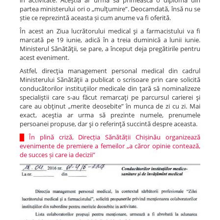
în activitate. Aceştia ar urma să primească o diplomă din
partea ministerului ori o „mulţumire”. Deocamdată, însă nu se
știe ce reprezintă aceasta și cum anume va fi oferită.
În acest an Ziua lucrătorului medical şi a farmacistului va fi
marcată pe 19 iunie, adică în a treia duminică a lunii iunie.
Ministerul Sănătăţii, se pare, a început deja pregătirile pentru
acest eveniment.
Astfel, direcţia management personal medical din cadrul
Ministerului Sănătăţii a publicat o scrisoare prin care solicită
conducătorilor instituţiilor medicale din ţară să nominalizeze
specialiştii care s-au făcut remarcaţi pe parcursul carierei şi
care au obţinut „merite deosebite” în munca de zi cu zi. Mai
exact, aceştia ar urma să prezinte numele, prenumele
persoanei propuse, dar şi o referinţă succintă despre aceasta.
█
În plină criză, Direcția Sănătății Chișinău organizează
evenimente de premiere a femeilor „a căror opinie contează,
de succes și care ia decizii”