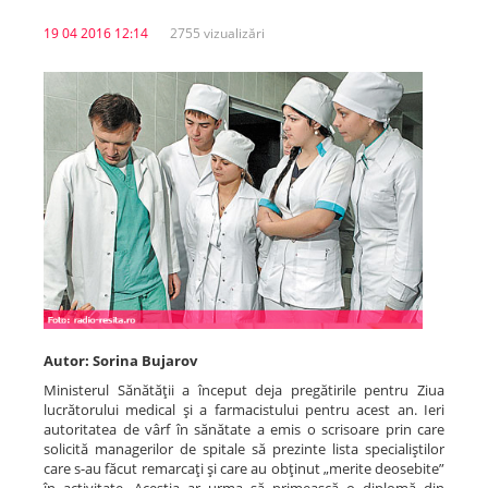
19 04 2016 12:14
2755 vizualizări
Spitale.MD
Centrul PAS
Școala E-Sănătate
SanoTeca
Autor: Sorina Bujarov
Ministerul Sănătăţii a început deja pregătirile pentru Ziua
lucrătorului medical şi a farmacistului pentru acest an. Ieri
autoritatea de vârf în sănătate a emis o scrisoare prin care
solicită managerilor de spitale să prezinte lista specialiştilor
care s-au făcut remarcaţi şi care au obţinut „merite deosebite”