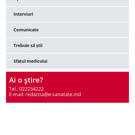
Interviuri
Comunicate
Trebuie să știi
Sfatul medicului
Ai o ştire?
Tel.: 022234222
E-mail: redactia@e-sanatate.md