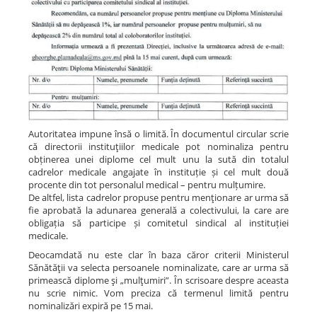
Autoritatea impune însă o limită. În documentul circular scrie
că directorii instituţiilor medicale pot nominaliza pentru
obținerea unei diplome cel mult unu la sută din totalul
cadrelor medicale angajate în instituție și cel mult două
procente din tot personalul medical – pentru mulțumire.
De altfel, lista cadrelor propuse pentru menţionare ar urma să
fie aprobată la adunarea generală a colectivului, la care are
obligația să participe și comitetul sindical al instituției
medicale.
Deocamdată nu este clar în baza căror criterii Ministerul
Sănătăţii va selecta persoanele nominalizate, care ar urma să
primească diplome şi „mulţumiri”. În scrisoare despre aceasta
nu scrie nimic. Vom preciza că termenul limită pentru
nominalizări expiră pe 15 mai.