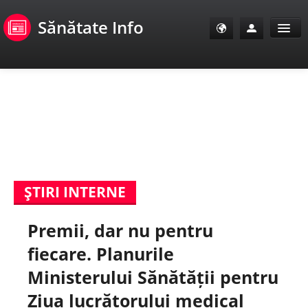
Sănătate Info
Sănătate Info
Sănătate TV
SanoClub
ŞTIRI INTERNE
E-Sănătate Pacienți
Premii, dar nu pentru
E-Sănătate Medici
fiecare. Planurile
E-Sănătate Instituții
Ministerului Sănătății pentru
Ziua lucrătorului medical
Tuberculoza Info