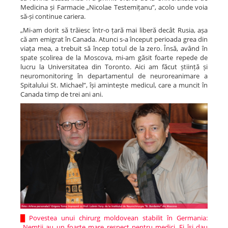
Medicina și Farmacie „Nicolae Testemițanu”, acolo unde voia
să-și continue cariera.
„Mi-am dorit să trăiesc într-o țară mai liberă decât Rusia, așa
că am emigrat în Canada. Atunci s-a început perioada grea din
viața mea, a trebuit să încep totul de la zero. Însă, având în
spate școlirea de la Moscova, mi-am găsit foarte repede de
lucru la Universitatea din Toronto. Aici am făcut știință și
neuromonitoring în departamentul de neuroreanimare a
Spitalului St. Michael”, își amintește medicul, care a muncit în
Canada timp de trei ani ani.
█
Povestea unui chirurg moldovean stabilit în Germania:
„Nemții au un foarte mare respect pentru medici. Ei își dau