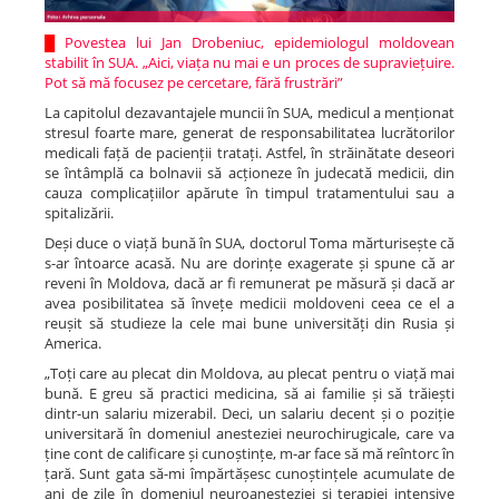
█
Povestea lui Jan Drobeniuc, epidemiologul moldovean
stabilit în SUA. „Aici, viața nu mai e un proces de supraviețuire.
Pot să mă focusez pe cercetare, fără frustrări”
La capitolul dezavantajele muncii în SUA, medicul a menționat
stresul foarte mare, generat de responsabilitatea lucrătorilor
medicali față de pacienții tratați. Astfel, în străinătate deseori
se întâmplă ca bolnavii să acționeze în judecată medicii, din
cauza complicațiilor apărute în timpul tratamentului sau a
spitalizării.
Deși duce o viață bună în SUA, doctorul Toma mărturisește că
s-ar întoarce acasă. Nu are dorințe exagerate și spune că ar
reveni în Moldova, dacă ar fi remunerat pe măsură și dacă ar
avea posibilitatea să învețe medicii moldoveni ceea ce el a
reușit să studieze la cele mai bune universități din Rusia și
America.
„Toți care au plecat din Moldova, au plecat pentru o viață mai
bună. E greu să practici medicina, să ai familie și să trăiești
dintr-un salariu mizerabil. Deci, un salariu decent și o poziție
universitară în domeniul anesteziei neurochirugicale, care va
ține cont de calificare și cunoștințe, m-ar face să mă reîntorc în
țară. Sunt gata să-mi împărtășesc cunoștințele acumulate de
ani de zile în domeniul neuroanesteziei și terapiei intensive