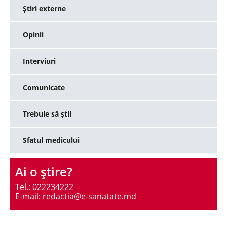
Ştiri externe
Opinii
Interviuri
Comunicate
Trebuie să știi
Sfatul medicului
Ai o ştire?
Tel.: 022234222
E-mail: redactia@e-sanatate.md