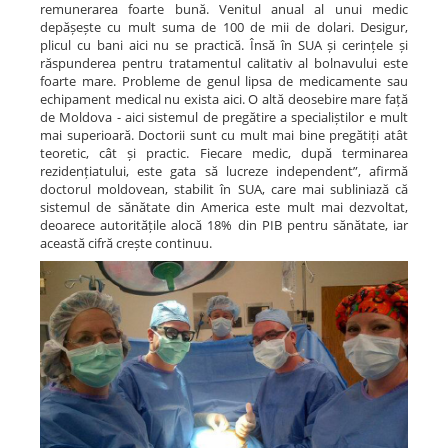
remunerarea foarte bună. Venitul anual al unui medic
depășește cu mult suma de 100 de mii de dolari. Desigur,
plicul cu bani aici nu se practică. Însă în SUA și cerințele și
răspunderea pentru tratamentul calitativ al bolnavului este
foarte mare. Probleme de genul lipsa de medicamente sau
echipament medical nu exista aici. O altă deosebire mare față
de Moldova - aici sistemul de pregătire a specialiștilor e mult
mai superioară. Doctorii sunt cu mult mai bine pregătiți atât
teoretic, cât și practic. Fiecare medic, după terminarea
rezidențiatului, este gata să lucreze independent”, afirmă
doctorul moldovean, stabilit în SUA, care mai subliniază că
sistemul de sănătate din America este mult mai dezvoltat,
deoarece autoritățile alocă 18% din PIB pentru sănătate, iar
această cifră crește continuu.