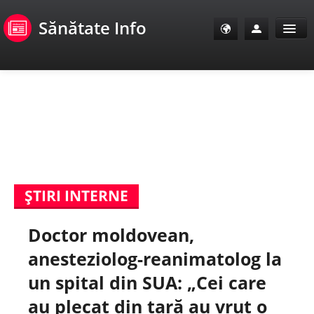
Sănătate Info
Sănătate Info
Sănătate TV
SanoClub
ŞTIRI INTERNE
E-Sănătate Pacienți
Doctor moldovean,
E-Sănătate Medici
anesteziolog-reanimatolog la
E-Sănătate Instituții
un spital din SUA: „Cei care
au plecat din țară au vrut o
Tuberculoza Info