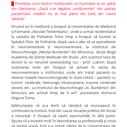
█
Povestea unui doctor moldovean ce muncește la un spital
din Germania: „Dacă s-ar legaliza „mulțumirea” din partea
pacientului, medicii nu ar mai pleca din țară, din cauza
sărăciei”
Drumul lui în medicină a început la Universitatea de Medicină
și Farmacie „Nicolae Testemițanu”, unde a urmat rezidențiatul
la catedra de Psihiatrie. Între timp a început să lucreze la
Spitalul Clinic de Psihiatrie, după care a ales să se specializeze
în neuroanestezie și neuroreanimare, la Institutul de
Neurochirurgie „Nikolai Burdenko” din Moscova, de pe lângă
Academia de Științe Medicale din Rusia. „Am susținut teza de
doctor la un renumit anesteziolog rus – prof. Lubnin. După
susținerea tezei am început să activez în secția de
neuroreanimare a Institutului, unde am tratat pacienți cu
diverse maladii neurochirurgicale, în stare critică – pacienți cu
tumori cerebrale, hemoragii intracraniene, traume cerebrale
severe, etc. La Institutul de Neurochirugie „N. Burdenko” din
Moscova am activat timp de 9 ani”, povestește doctorul
Grigore Toma.
Mărturisește că și-a dorit să rămână să muncească în
continuare la Institut, însă din cauza situației politice din Rusia
a renunțat. A început să caute oportunități în altă parte.
Spune că a investit mult în dezvoltarea sa profesională și vroia
să revină acasă, însă n-a primit oferte de la Universitatea de