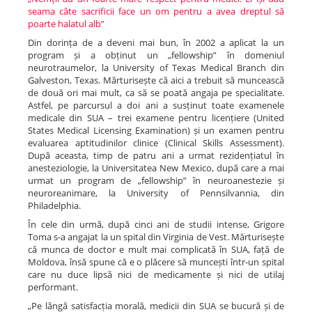
seama câte sacrificii face un om pentru a avea dreptul să
poarte halatul alb”
Din dorința de a deveni mai bun, în 2002 a aplicat la un
program și a obținut un „fellowship” în domeniul
neurotraumelor, la University of Texas Medical Branch din
Galveston, Texas. Mărturisește că aici a trebuit să muncească
de două ori mai mult, ca să se poată angaja pe specialitate.
Astfel, pe parcursul a doi ani a susținut toate examenele
medicale din SUA – trei examene pentru licențiere (United
States Medical Licensing Examination) și un examen pentru
evaluarea aptitudinilor clinice (Clinical Skills Assessment).
După aceasta, timp de patru ani a urmat rezidențiatul în
anesteziologie, la Universitatea New Mexico, după care a mai
urmat un program de „fellowship” în neuroanestezie și
neuroreanimare, la University of Pennsilvannia, din
Philadelphia.
În cele din urmă, după cinci ani de studii intense, Grigore
Toma s-a angajat la un spital din Virginia de Vest. Mărturisește
că munca de doctor e mult mai complicată în SUA, față de
Moldova, însă spune că e o plăcere să muncești într-un spital
care nu duce lipsă nici de medicamente și nici de utilaj
performant.
„Pe lângă satisfacția morală, medicii din SUA se bucură și de