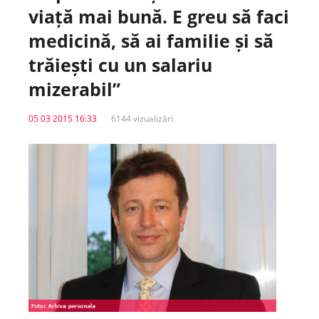
viață mai bună. E greu să faci
Spitale.MD
medicină, să ai familie și să
trăiești cu un salariu
Centrul PAS
mizerabil”
Școala E-Sănătate
05 03 2015 16:33
6144 vizualizări
SanoTeca