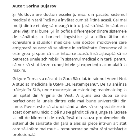
Autor: Sorina Bujarov
Și Moldova are doctori excelenți, însă, din păcate, sistemul
medical din țară încă nu a învățat cum să îi țină acasă. Cei mai
mulți dintre ei aleg să meargă într-o țară străină, în căutarea
unei vieți mai bune. Și, în pofida diferențelor dintre sistemele
de sănătate, a barierei lingvistice și a dificultăților de
echivalare a studiilor medicale, unii doctori moldoveni care
emigrează reușesc să se afirme în străinătate. Recunosc că le
este greu și spun că s-ar întoarce acasă, însă așteaptă să se
petreacă unele schimbări în sistemul medical din țară, pentru
că vor să-și utilizeze cunoștințele și experiența acumulată la
maxim.
Grigore Toma s-a născut la Gura Bâcului, în raionul Anenii Noi.
A studiat medicina la USMF „N.Testemițeanu”. De 13 ani însă
trăiește în SUA, unde muncește anesteziolog-reanimatolog la
un spital din Virginia de Vest. A ajuns aici după ce s-a
perfecționat la unele dintre cele mai bune universități din
lume. Povestește că atunci când a ales să se specializeze în
acest domeniu nicio clipă nu s-a gândit că va ajunge să lucreze
la mii de kilometri de casă, însă din cauza problemelor din
sistemul de sănătate din țară a ales să plece într-un alt stat
care să-i ofere mai mult – remunerare pe măsură și satisfacție
profesională.