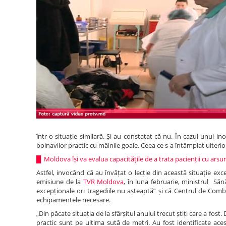
într-o situație similară. Și au constatat că nu. În cazul unui i
bolnavilor practic cu mâinile goale. Ceea ce s-a întâmplat ulterio
█
Moldova își va evalua capacitățile de a trata pacienții cu arsu
Astfel, invocând că au învățat o lecție din această situație exc
emisiune de la
TVR Moldova
, în luna februarie, ministrul Săn
excepționale ori tragediile nu așteaptă” și că Centrul de Comb
echipamentele necesare.
„Din păcate situația de la sfârșitul anului trecut știți care a fo
practic sunt pe ultima sută de metri. Au fost identificate aces