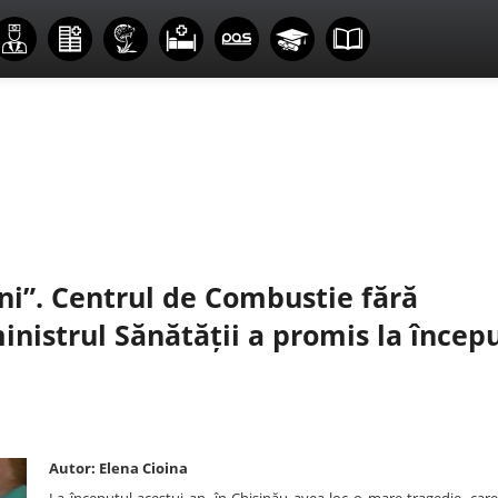
i”. Centrul de Combustie fără
istrul Sănătății a promis la încep
Autor: Elena Cioina