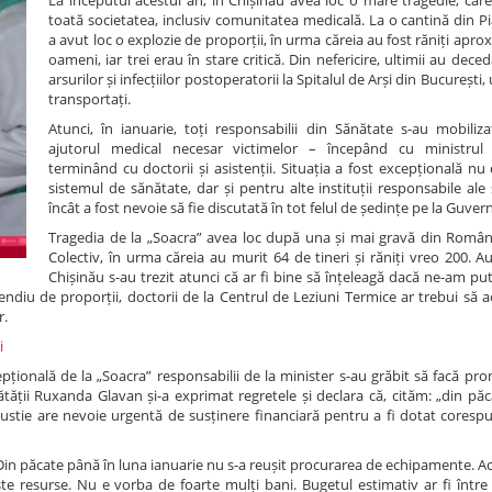
La începutul acestui an, în Chișinău avea loc o mare tragedie, care
toată societatea, inclusiv comunitatea medicală. La o cantină din P
a avut loc o explozie de proporții, în urma căreia au fost răniți apro
oameni, iar trei erau în stare critică. Din nefericire, ultimii au dece
arsurilor și infecțiilor postoperatorii la Spitalul de Arși din București
transportați.
Atunci, în ianuarie, toți responsabilii din Sănătate s-au mobiliz
ajutorul medical necesar victimelor – începând cu ministrul S
terminând cu doctorii și asistenții. Situația a fost excepțională n
sistemul de sănătate, dar și pentru alte instituții responsabile ale 
încât a fost nevoie să fie discutată în tot felul de ședințe pe la Guvern
Tragedia de la „Soacra” avea loc după una și mai gravă din Români
Colectiv, în urma căreia au murit 64 de tineri și răniți vreo 200. Au
Chișinău s-au trezit atunci că ar fi bine să înțeleagă dacă ne-am p
ncendiu de proporții, doctorii de la Centrul de Leziuni Termice ar trebui să 
r.
ri
epțională de la „Soacra” responsabilii de la minister s-au grăbit să facă pro
ătății Ruxanda Glavan și-a exprimat regretele și declara că, cităm: „din păca
ustie are nevoie urgentă de susținere financiară pentru a fi dotat corespu
st. Din păcate până în luna ianuarie nu s-a reușit procurarea de echipamente. A
te resurse. Nu e vorba de foarte mulți bani. Bugetul estimativ ar fi între 