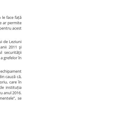
 le face față
ce ar permite
 pentru acest
ui de Leziuni
anii 2011 şi
 securităţii
a grefelor în
cu echipament
din cauză că,
oriu, care în
e instituția
ru anul 2016.
mentele”, se