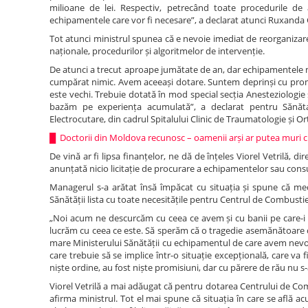
milioane de lei. Respectiv, petrecând toate procedurile de a
echipamentele care vor fi necesare”, a declarat atunci Ruxanda
Tot atunci ministrul spunea că e nevoie imediat de reorganizarea 
naționale, procedurilor și algoritmelor de intervenție.
De atunci a trecut aproape jumătate de an, dar echipamentele m
cumpărat nimic. Avem aceeași dotare. Suntem deprinși cu promisi
este vechi. Trebuie dotată în mod special secția Anesteziologie
bazăm pe experiența acumulată”, a declarat pentru Sănătat
Electrocutare, din cadrul Spitalului Clinic de Traumatologie și O
█
Doctorii din Moldova recunosc – oamenii arși ar putea muri cu 
De vină ar fi lipsa finanțelor, ne dă de înțeles Viorel Vetrilă, di
anunțată nicio licitație de procurare a echipamentelor sau cons
Managerul s-a arătat însă împăcat cu situația și spune că medi
Sănătății lista cu toate necesitățile pentru Centrul de Combusti
„Noi acum ne descurcăm cu ceea ce avem și cu banii pe care-i
lucrăm cu ceea ce este. Să sperăm că o tragedie asemănătoare cu
mare Ministerului Sănătății cu echipamentul de care avem nevoie
care trebuie să se implice într-o situație excepțională, care va 
niște ordine, au fost niște promisiuni, dar cu părere de rău nu s
Viorel Vetrilă a mai adăugat că pentru dotarea Centrului de C
afirma ministrul. Tot el mai spune că situația în care se află a