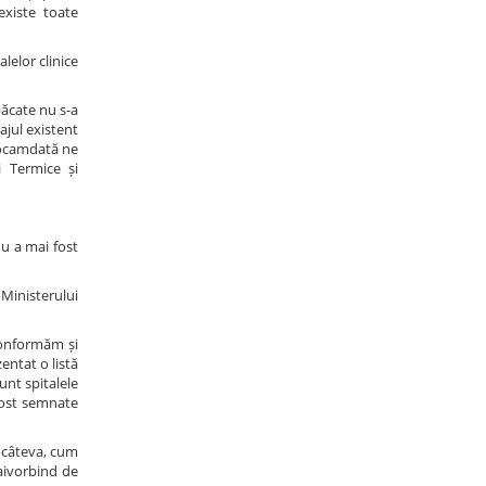
existe toate
lelor clinice
ăcate nu s-a
ajul existent
deocamdată ne
 Termice și
 nu a mai fost
Ministerului
conformăm și
entat o listă
unt spitalele
 fost semnate
 câteva, cum
maivorbind de