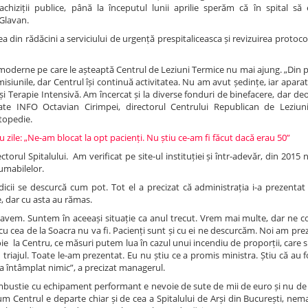
chiziții publice, până la începutul lunii aprilie sperăm că în spital să 
 Glavan.
din rădăcini a serviciului de urgență prespitaliceasca și revizuirea protocoa
oderne pe care le așteaptă Centrul de Leziuni Termice nu mai ajung. „Din p
unile, dar Centrul își continuă activitatea. Nu am avut ședințe, iar aparat
 și Terapie Intensivă. Am încercat și la diverse fonduri de binefacere, dar 
e INFO Octavian Cirimpei, directorul Centrului Republican de Leziuni
rtopedie.
zile: „Ne-am blocat la opt pacienți. Nu știu ce-am fi făcut dacă erau 50”
rectorul Spitalului. Am verificat pe site-ul instituției și într-adevăr, din 2015
umabilelor.
cii se descurcă cum pot. Tot el a precizat că administrația i-a prezentat 
e, dar cu asta au rămas.
 avem. Suntem în aceeași situație ca anul trecut. Vrem mai multe, dar ne 
 cea de la Soacra nu va fi. Pacienți sunt și cu ei ne descurcăm. Noi am prez
 la Centru, ce măsuri putem lua în cazul unui incendiu de proporții, care s
fi triajul. Toate le-am prezentat. Eu nu știu ce a promis ministra. Știu că au
-a întâmplat nimic”, a precizat managerul.
ombustie cu echipament performant e nevoie de sute de mii de euro și nu de
cum Centrul e departe chiar și de cea a Spitalului de Arși din București, ne