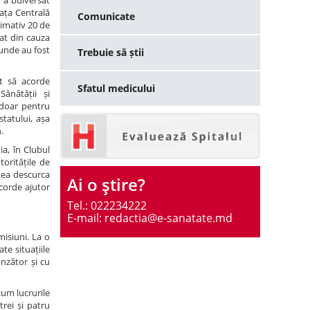
 a bulversat
iața Centrală
Comunicate
ximativ 20 de
dat din cauza
, unde au fost
Trebuie să știi
at să acorde
Sfatul medicului
ănătății și
u doar pentru
statului, așa
.
a, în Clubul
toritățile de
utea descurca
Ai o ştire?
acorde ajutor
Tel.: 022234222
E-mail: redactia@e-sanatate.md
misiuni. La o
te situațiile
nzător și cu
cum lucrurile
trei și patru