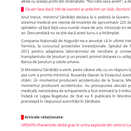
altele cu același profil din străinătate. ”Noi câte ceva avem”, a 
█
Ce-am face dacă 100 de oameni ar arde într-un club. Doctorii b
Anul trecut, ministrul Sănătății declara la o ședință la Guvern,
sistemul medical are nevoie de investiții de aproximativ 225 de
spitalelor să facă față unui număr mare de arși, intoxicați ori
an. Deocamdată nu se știe dacă acest lucru s-a întâmplat.
Compania Națională de Asigurări ne-a anunțat că în ultimii trei
Termice, la concursul proiectelor investiţionale. Spitalul d
2012 pentru adaptarea laboratorului de recoltare şi conse
transplantului de ţesuturi şi un proiect privind dotarea cu util
Banca de ţesuturi şi celule umane.
Și Ministerul Sănătății a venit, peste câteva zile, cu un răspun
așa cum a promis ministrul, Ruxanda Glavan la începutul acestui
cităm: „în momentul producerii accidentului de la Soacra, Minis
momentul producerii accidentului, nu presupunea alocații pe
medicală, necesitatea de echipamente a fost estimată la 3 milioan
Îndată ce Legea Bugetului de Stat va fi publicată în Monitor
precizează în răspunsul autorității în Sănătate.
█
Articole relaționate:
UPDATE//Pacientele rănite grav în urma exploziei din centrul Cap