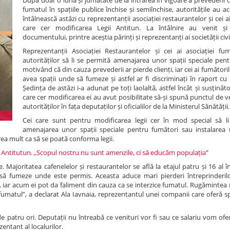
După doar o lună și jumătate de la intrarea în vigoare a prevederii c
fumatul în spațiile publice închise și semiînchise, autoritățile au a
întâlnească astăzi cu reprezentanții asociației restaurantelor și cei a
care cer modificarea Legii Antitun. La întâlnire au venit și 
documentului, printre aceștia părinți și reprezentanți ai societății civi
Reprezentanții Asociației Restaurantelor și cei ai asociației fum
autorităților să li se permită amenajarea unor spații speciale pent
motivând că din cauza prevederii ar pierde clienți, iar cei ai fumătoril
avea spații unde să fumeze și astfel ar fi discriminați în raport cu
Ședința de astăzi i-a adunat pe toți laolaltă, astfel încât și susținători
care cer modificarea ei au avut posibilitate să-și spună punctul de v
autorităților în fața deputaților și oficialilor de la Ministerul Sănătății.
Cei care sunt pentru modificarea legii cer în mod special să l
amenajarea unor spații speciale pentru fumători sau instalarea
rea mult ca să se poată conforma legii.
 Antitutun. „Scopul nostru nu sunt amenzile, ci să educăm populația”
Majoritatea cafenelelor și restaurantelor se află la etajul patru și 16 al în
 să fumeze unde este permis. Aceasta aduce mari pierderi întreprinderil
i, iar acum ei pot da faliment din cauza ca se interzice fumatul. Rugămintea
fumatul”, a declarat Ala Iavnaia, reprezentantul unei companii care oferă spa
 patru ori. Deputații nu întreabă ce venituri vor fi sau ce salariu vom ofer
entant al localurilor.