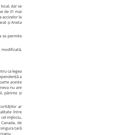
local, dar se
ape de 31 mai
 accizelor la
arat și Aneta
 a se permite
i modificată,
ntru ca legea
 dependență a
 parte aceste
cineva nu are
, părinte și
rităților ar
litate între
cel mijlociu,
n Canada, de
 singura țară
urcanu.