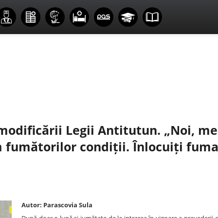
odificării Legii Antitutun. „Noi, med
fumătorilor condiții. Înlocuiți fuma
Autor: Parascovia Sula