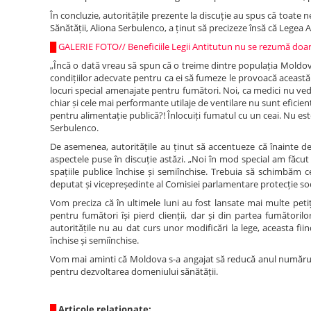
În concluzie, autoritățile prezente la discuție au spus că toate n
Sănătății, Aliona Serbulenco, a ținut să precizeze însă că Legea 
█
GALERIE FOTO// Beneficiile Legii Antitutun nu se rezumă doar 
„Încă o dată vreau să spun că o treime dintre populația Moldov
condițiilor adecvate pentru ca ei să fumeze le provoacă această 
locuri special amenajate pentru fumători. Noi, ca medici nu ve
chiar și cele mai performante utilaje de ventilare nu sunt eficien
pentru alimentație publică?! Înlocuiți fumatul cu un ceai. Nu es
Serbulenco.
De asemenea, autoritățile au ținut să accentueze că înainte de 
aspectele puse în discuție astăzi. „Noi în mod special am făcu
spațiile publice închise și semiînchise. Trebuia să schimbăm c
deputat și vicepreședinte al Comisiei parlamentare protecție soci
Vom preciza că în ultimele luni au fost lansate mai multe peti
pentru fumători își pierd clienții, dar și din partea fumător
autoritățile nu au dat curs unor modificări la lege, aceasta fiin
închise și semiînchise.
Vom mai aminti că Moldova s-a angajat să reducă anul numărul 
pentru dezvoltarea domeniului sănătății.
█
Articole relaționate: