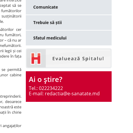
are interzice
cceptat să se
Comunicate
i fumătorilor
susținătorii
le.
Trebuie să știi
ătorilor cer
ru fumători,
Sfatul medicului
or – că nu ar
 nefumătorii.
i legii și cei
edere în fața
i se permită
 unor cabine
Ai o ştire?
Tel.: 022234222
E-mail: redactia@e-sanatate.md
treprinderii.
or, deoarece
 noastră este
ții în chirie
i angajaților