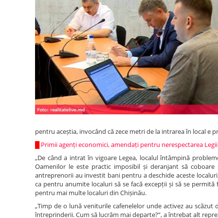
pentru aceștia, invocând că zece metri de la intrarea în local e p
█
Primii agenți economici, amendați pentru nerespectarea Legii
„De când a intrat în vigoare Legea, localul întâmpină probleme. 
Oamenilor le este practic imposibil și deranjant să coboare
antreprenorii au investit bani pentru a deschide aceste localur
ca pentru anumite localuri să se facă excepții și să se permită 
pentru mai multe localuri din Chișinău.
„Timp de o lună veniturile cafenelelor unde activez au scăzut de
întreprinderii. Cum să lucrăm mai departe?”, a întrebat alt reprez