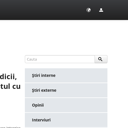
icii,
Ştiri interne
tul cu
Ştiri externe
Opinii
Interviuri