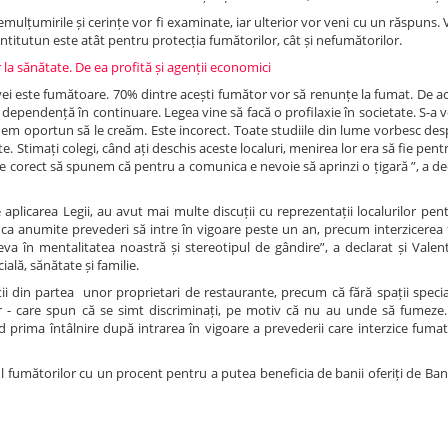
emulțumirile și cerințe vor fi examinate, iar ulterior vor veni cu un răspuns. 
Antitutun este atât pentru protecția fumătorilor, cât și nefumătorilor.
la sănătate. De ea profită și agenții economici
ei este fumătoare. 70% dintre acești fumător vor să renunțe la fumat. De a
dependență în continuare. Legea vine să facă o profilaxie în societate. S-a 
dem oportun să le creăm. Este incorect. Toate studiile din lume vorbesc des
te. Stimați colegi, când ați deschis aceste localuri, menirea lor era să fie pen
te corect să spunem că pentru a comunica e nevoie să aprinzi o țigară ”, a de
aplicarea Legii, au avut mai multe discuții cu reprezentații localurilor pe
t ca anumite prevederi să intre în vigoare peste un an, precum interzicerea
eva în mentalitatea noastră și stereotipul de gândire”, a declarat și Valen
ală, sănătate și familie.
ții din partea unor proprietari de restaurante, precum că fără spații spec
ilor - care spun că se simt discriminați, pe motiv că nu au unde să fumez
d prima întâlnire după intrarea în vigoare a prevederii care interzice fumatu
fumătorilor cu un procent pentru a putea beneficia de banii oferiți de Ba