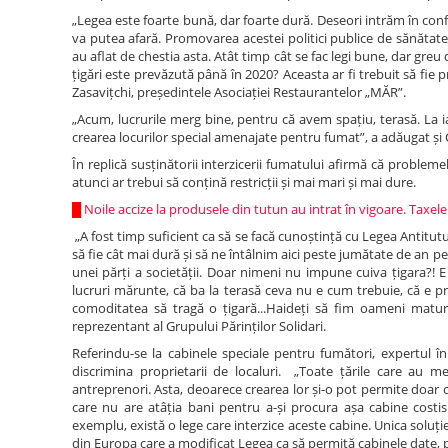
„Legea este foarte bună, dar foarte dură. Deseori intrăm în confl
va putea afară. Promovarea acestei politici publice de sănătate 
au aflat de chestia asta. Atât timp cât se fac legi bune, dar greu
țigări este prevăzută până în 2020? Aceasta ar fi trebuit să fi
Zasavițchi, președintele Asociației Restaurantelor „MĂR”.
„Acum, lucrurile merg bine, pentru că avem spațiu, terasă. La i
crearea locurilor special amenajate pentru fumat”, a adăugat și Că
În replică susținătorii interzicerii fumatului afirmă că problem
atunci ar trebui să conțină restricții și mai mari și mai dure.
█
Noile accize la produsele din tutun au intrat în vigoare. Taxe
„A fost timp suficient ca să se facă cunoștință cu Legea Antitu
să fie cât mai dură și să ne întâlnim aici peste jumătate de an p
unei părți a societății. Doar nimeni nu impune cuiva țigara?! E
lucruri mărunte, că ba la terasă ceva nu e cum trebuie, că e pr
comoditatea să tragă o țigară...Haideți să fim oameni maturi 
reprezentant al Grupului Părinților Solidari.
Referindu-se la cabinele speciale pentru fumători, expertul în
discrimina proprietarii de localuri. „Toate țările care au 
antreprenori. Asta, deoarece crearea lor și-o pot permite doar ce
care nu are atâția bani pentru a-și procura așa cabine costisi
exemplu, există o lege care interzice aceste cabine. Unica soluți
din Europa care a modificat Legea ca să permită cabinele date, pes