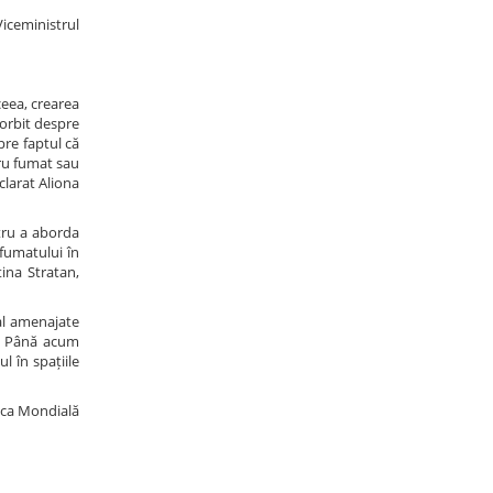
Viceministrul
ceea, crearea
vorbit despre
pre faptul că
tru fumat sau
clarat Aliona
ntru a aborda
 fumatului în
tina Stratan,
ial amenajate
e. Până acum
l în spațiile
nca Mondială