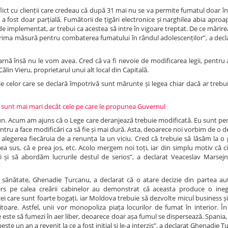
ict cu clienții care credeau că după 31 mai nu se va permite fumatul doar în 
a fost doar parțială. Fumătorii de țigări electronice și narghilea abia apro
 de implementat, ar trebui ca acestea să intre în vigoare treptat. De ce mărirea
e prima măsură pentru combaterea fumatului în rândul adolescenților”, a decl
arnă însă nu le vom avea. Cred că va fi nevoie de modificarea legii, pentru
lin Vieru, proprietarul unui alt local din Capitală.
ele celor care se declară împotrivă sunt mărunte și legea chiar dacă ar trebu
le sunt mai mari decât cele pe care le propunea Guvernul
tun. Acum am ajuns că o Lege care deranjează trebuie modificată. Eu sunt pe
entru a face modificări ca să fie și mai dură. Asta, deoarece noi vorbim de o
 alegerea fiecăruia de a renunța la un viciu. Cred că trebuie să lăsăm la o
ea sus, că e prea jos, etc. Acolo mergem noi toți, iar din simplu motiv că 
și să abordăm lucrurile destul de serios”, a declarat Veaceslav Marsejnii
 sănătate, Ghenadie Țurcanu, a declarat că o atare decizie din partea auto
mers pe calea creării cabinelor au demonstrat că aceasta produce o inega
i care sunt foarte bogați, iar Moldova trebuie să dezvolte micul business și 
toare. Astfel, unii vor monopoliza piața locurilor de fumat în interior. Î
e este să fumezi în aer liber, deoarece doar așa fumul se dispersează. Spania,
te un an a revenit la ce a fost inițial și le-a interzis”, a declarat Ghenadie Ț