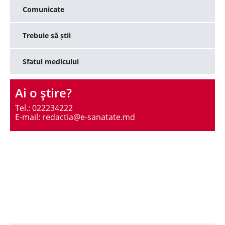
Comunicate
Trebuie să știi
Sfatul medicului
Ai o ştire?
Tel.: 022234222
E-mail: redactia@e-sanatate.md