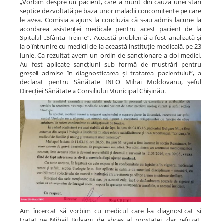
„Vorbim despre un pacient, care a murit din cauza unei stări
septice dezvoltată pe baza unor maladii concomitente pe care
le avea. Comisia a ajuns la concluzia că s-au admis lacune la
acordarea asistenței medicale pentru acest pacient de la
Spitalul „Sfânta Treime”. Această problemă a fost analizată și
la o întrunire cu medicii de la această instituție medicală, pe 23
iunie. Ca rezultat avem un ordin de sancționare a doi medici.
Au fost aplicate sancțiuni sub formă de mustrări pentru
greșeli admise în diagnosticarea și tratarea pacientului”, a
declarat pentru Sănătate INFO Mihai Moldovanu, șeful
Direcției Sănătate a Consiliului Municipal Chișinău.
Am încercat să vorbim cu medicul care l-a diagnosticat și
tratat pe Mihail Bulgaru de abces al prostatei, dar refuzat,