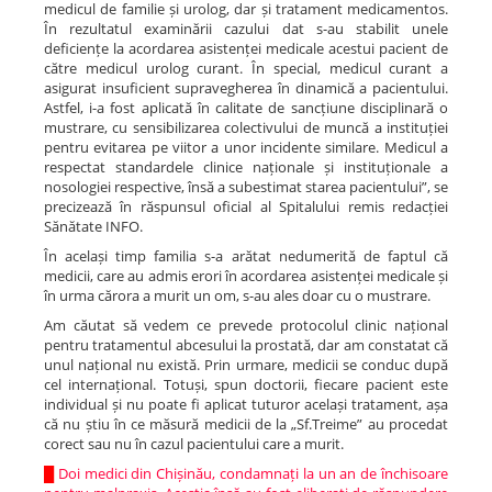
medicul de familie și urolog, dar și tratament medicamentos.
În rezultatul examinării cazului dat s-au stabilit unele
deficiențe la acordarea asistenței medicale acestui pacient de
către medicul urolog curant. În special, medicul curant a
asigurat insuficient supravegherea în dinamică a pacientului.
Astfel, i-a fost aplicată în calitate de sancțiune disciplinară o
mustrare, cu sensibilizarea colectivului de muncă a instituției
pentru evitarea pe viitor a unor incidente similare. Medicul a
respectat standardele clinice naționale și instituționale a
nosologiei respective, însă a subestimat starea pacientului”, se
precizează în răspunsul oficial al Spitalului remis redacției
Sănătate INFO.
În același timp familia s-a arătat nedumerită de faptul că
medicii, care au admis erori în acordarea asistenței medicale și
în urma cărora a murit un om, s-au ales doar cu o mustrare.
Am căutat să vedem ce prevede protocolul clinic național
pentru tratamentul abcesului la prostată, dar am constatat că
unul național nu există. Prin urmare, medicii se conduc după
cel internațional. Totuși, spun doctorii, fiecare pacient este
individual și nu poate fi aplicat tuturor același tratament, așa
că nu știu în ce măsură medicii de la „Sf.Treime” au procedat
corect sau nu în cazul pacientului care a murit.
█
Doi medici din Chișinău, condamnați la un an de închisoare