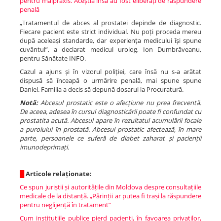
pentru malpraxis. Aceștia însă au fost eliberați de răspundere
penală
„Tratamentul de abces al prostatei depinde de diagnostic.
Fiecare pacient este strict individual. Nu poți proceda mereu
după aceleași standarde, dar experiența medicului își spune
cuvântul”, a declarat medicul urolog, Ion Dumbrăveanu,
pentru Sănătate INFO.
Cazul a ajuns și în vizorul poliției, care însă nu s-a arătat
dispusă să înceapă o urmărire penală, mai spune spune
Daniel. Familia a decis să depună dosarul la Procuratură.
Notă:
Abcesul prostatic este o afecțiune nu prea frecventă.
De aceea, adesea în cursul diagnosticării poate fi confundat cu
prostatita acută. Abcesul apare în rezultatul acumulării focale
a puroiului în prostată. Abcesul prostatic afectează, în mare
parte, persoanele ce suferă de diabet zaharat și pacienții
imunodeprimați.
█
Articole relaționate:
Ce spun juriștii și autoritățile din Moldova despre consultațiile
medicale de la distanță. „Părinții ar putea fi trași la răspundere
pentru neglijență în tratament”
Cum instituțiile publice pierd pacienți, în favoarea privaților,