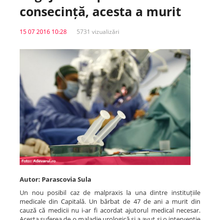
consecință, acesta a murit
Spitale.MD
15 07 2016 10:28
5731 vizualizări
Centrul PAS
Școala E-Sănătate
SanoTeca
Autor: Parascovia Sula
Un nou posibil caz de malpraxis la una dintre instituțiile
medicale din Capitală. Un bărbat de 47 de ani a murit din
cauză că medicii nu i-ar fi acordat ajutorul medical necesar.
Acesta suferea de o maladie urologică și a avut și o intervenție