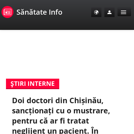
Sănătate Info
Sănătate Info
Sănătate TV
SanoClub
ŞTIRI INTERNE
E-Sănătate Pacienți
Doi doctori din Chișinău,
E-Sănătate Medici
sancționați cu o mustrare,
E-Sănătate Instituții
pentru că ar fi tratat
neglijent un pacient. În
Tuberculoza Info