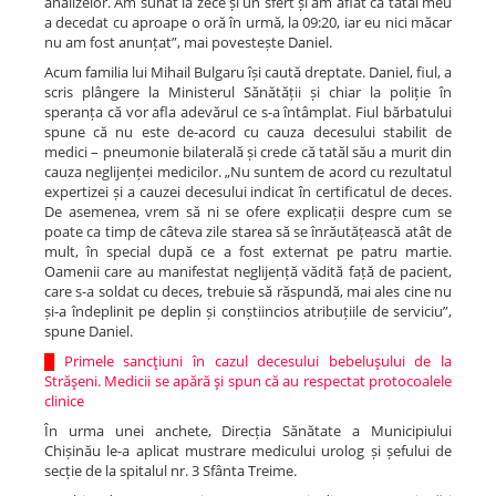
analizelor. Am sunat la zece și un sfert și am aflat că tatăl meu
a decedat cu aproape o oră în urmă, la 09:20, iar eu nici măcar
nu am fost anunțat”, mai povestește Daniel.
Acum familia lui Mihail Bulgaru își caută dreptate. Daniel, fiul, a
scris plângere la Ministerul Sănătății și chiar la poliție în
speranța că vor afla adevărul ce s-a întâmplat. Fiul bărbatului
spune că nu este de-acord cu cauza decesului stabilit de
medici – pneumonie bilaterală și crede că tatăl său a murit din
cauza neglijenței medicilor. „Nu suntem de acord cu rezultatul
expertizei și a cauzei decesului indicat în certificatul de deces.
De asemenea, vrem să ni se ofere explicații despre cum se
poate ca timp de câteva zile starea să se înrăutățească atât de
mult, în special după ce a fost externat pe patru martie.
Oamenii care au manifestat neglijență vădită față de pacient,
care s-a soldat cu deces, trebuie să răspundă, mai ales cine nu
și-a îndeplinit pe deplin și conștiincios atribuțiile de serviciu”,
spune Daniel.
█
Primele sancţiuni în cazul decesului bebeluşului de la
Străşeni. Medicii se apără şi spun că au respectat protocoalele
clinice
În urma unei anchete, Direcția Sănătate a Municipiului
Chișinău le-a aplicat mustrare medicului urolog și șefului de
secție de la spitalul nr. 3 Sfânta Treime.