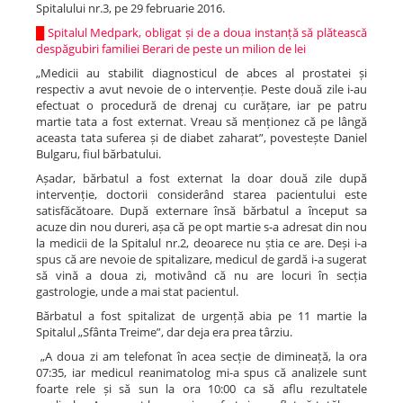
Spitalului nr.3, pe 29 februarie 2016.
█
Spitalul Medpark, obligat și de a doua instanță să plătească
despăgubiri familiei Berari de peste un milion de lei
„Medicii au stabilit diagnosticul de abces al prostatei și
respectiv a avut nevoie de o intervenție. Peste două zile i-au
efectuat o procedură de drenaj cu curățare, iar pe patru
martie tata a fost externat. Vreau să menționez că pe lângă
aceasta tata suferea și de diabet zaharat”, povestește Daniel
Bulgaru, fiul bărbatului.
Așadar, bărbatul a fost externat la doar două zile după
intervenție, doctorii considerând starea pacientului este
satisfăcătoare. După externare însă bărbatul a început sa
acuze din nou dureri, așa că pe opt martie s-a adresat din nou
la medicii de la Spitalul nr.2, deoarece nu știa ce are. Deși i-a
spus că are nevoie de spitalizare, medicul de gardă i-a sugerat
să vină a doua zi, motivând că nu are locuri în secția
gastrologie, unde a mai stat pacientul.
Bărbatul a fost spitalizat de urgență abia pe 11 martie la
Spitalul „Sfânta Treime”, dar deja era prea târziu.
„A doua zi am telefonat în acea secție de dimineață, la ora
07:35, iar medicul reanimatolog mi-a spus că analizele sunt
foarte rele și să sun la ora 10:00 ca să aflu rezultatele