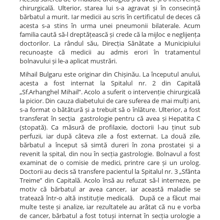
chirurgicală. Ulterior, starea lui s-a agravat și în consecință
bărbatul a murit. Iar medicii au scris în certificatul de deces că
acesta s-a stins în urma unei pneumonii bilaterale. Acum
familia caută să-l dreptățească și crede că la mijloc e neglijența
doctorilor. La rândul său, Direcția Sănătate a Municipiului
recunoaște că medicii au admis erori în tratamentul
bolnavului și le-a aplicat mustrări.
Mihail Bulgaru este originar din Chișinău. La începutul anului,
acesta a fost internat la Spitalul nr. 2 din Capitală
„Sf.Arhanghel Mihail”. Acolo a suferit o intervenție chirurgicală
la picior. Din cauza diabetului de care suferea de mai mulți ani,
s-a format o bătătură și a trebuit să o înlăture. Ulterior, a fost
transferat în secția gastrologie pentru că avea și Hepatita C
(stopată). Ca măsură de profilaxie, doctorii l-au ținut sub
perfuzii, iar după câteva zile a fost externat. La două zile,
bărbatul a început să simtă dureri în zona prostatei și a
revenit la spital, din nou în secția gastrologie. Bolnavul a fost
examinat de o comisie de medici, printre care și un urolog.
Doctorii au decis să transfere pacientul la Spitalul nr. 3 „Sfânta
Treime” din Capitală. Acolo însă au refuzat să-l interneze, pe
motiv că bărbatul ar avea cancer, iar această maladie se
tratează într-o altă instituție medicală. După ce a făcut mai
multe teste și analize, iar rezultatele au arătat că nu e vorba
de cancer, bărbatul a fost totuși internat în secția urologie a