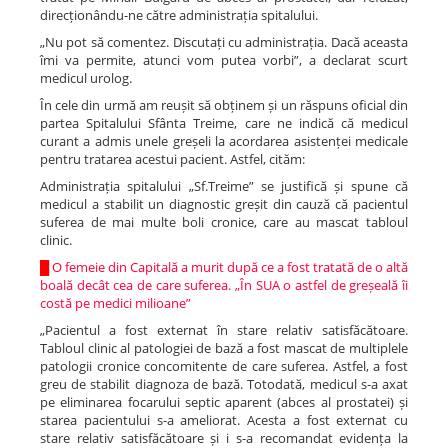
direcționându-ne către administrația spitalului.
„Nu pot să comentez. Discutați cu administrația. Dacă aceasta
îmi va permite, atunci vom putea vorbi”, a declarat scurt
medicul urolog.
În cele din urmă am reușit să obținem și un răspuns oficial din
partea Spitalului Sfânta Treime, care ne indică că medicul
curant a admis unele greșeli la acordarea asistenței medicale
pentru tratarea acestui pacient. Astfel, cităm:
Administrația spitalului „Sf.Treime” se justifică și spune că
medicul a stabilit un diagnostic greșit din cauză că pacientul
suferea de mai multe boli cronice, care au mascat tabloul
clinic.
█
O femeie din Capitală a murit după ce a fost tratată de o altă
boală decât cea de care suferea. „În SUA o astfel de greșeală îi
costă pe medici milioane”
„Pacientul a fost externat în stare relativ satisfăcătoare.
Tabloul clinic al patologiei de bază a fost mascat de multiplele
patologii cronice concomitente de care suferea. Astfel, a fost
greu de stabilit diagnoza de bază. Totodată, medicul s-a axat
pe eliminarea focarului septic aparent (abces al prostatei) și
starea pacientului s-a ameliorat. Acesta a fost externat cu
stare relativ satisfăcătoare și i s-a recomandat evidența la